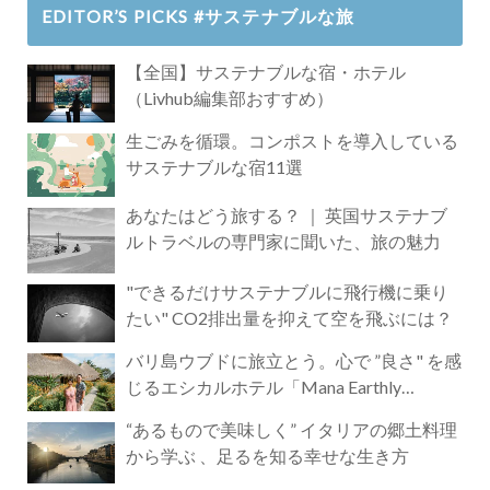
EDITOR’S PICKS #サステナブルな旅
【全国】サステナブルな宿・ホテル
（Livhub編集部おすすめ）
生ごみを循環。コンポストを導入している
サステナブルな宿11選
あなたはどう旅する？ ｜ 英国サステナブ
ルトラベルの専門家に聞いた、旅の魅力
"できるだけサステナブルに飛行機に乗り
たい" CO2排出量を抑えて空を飛ぶには？
バリ島ウブドに旅立とう。心で ”良さ" を感
じるエシカルホテル「Mana Earthly
Paradise」
“あるもので美味しく” イタリアの郷土料理
から学ぶ 、足るを知る幸せな生き方