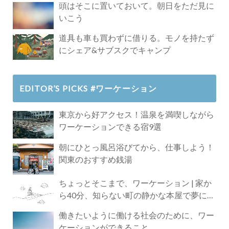
頭はそこに置いておいて。朝日をただ見に
いこう
道具も車も買わずに借りる。モノを持たず
にシェア&サブスクでキャンプ
EDITOR’S PICKS #ワーケーション
東京から好アクセス！温泉を満喫しながら
ワーケーションできる宿9選
朝にひとっ風呂浴びてから、仕事しよう！
関東のおすすめ銭湯
ちょっとそこまで、ワーケーション | 家か
ら40分、知らない町の静かな本屋で夢に近
づく4時間の旅
働きたいように働ける社会のために、ワー
ケーションができること