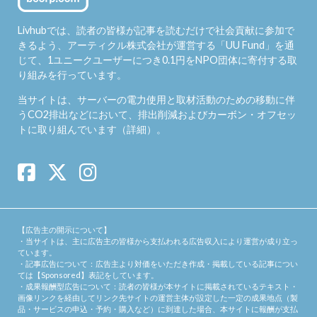
Livhubでは、読者の皆様が記事を読むだけで社会貢献に参加で
きるよう、アーティクル株式会社が運営する「
UU Fund
」を通
じて、1ユニークユーザーにつき0.1円をNPO団体に寄付する取
り組みを行っています。
当サイトは、サーバーの電力使用と取材活動のための移動に伴
うCO2排出などにおいて、排出削減およびカーボン・オフセッ
トに取り組んでいます（
詳細
）。
【広告主の開示について】
・当サイトは、主に広告主の皆様から支払われる広告収入により運営が成り立っ
ています。
・記事広告について：広告主より対価をいただき作成・掲載している記事につい
ては【Sponsored】表記をしています。
・成果報酬型広告について：読者の皆様が本サイトに掲載されているテキスト・
画像リンクを経由してリンク先サイトの運営主体が設定した一定の成果地点（製
品・サービスの申込・予約・購入など）に到達した場合、本サイトに報酬が支払