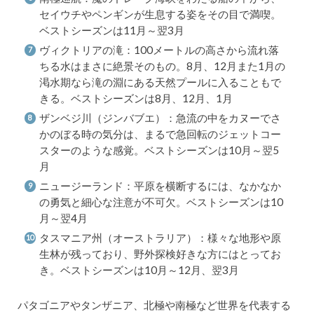
セイウチやペンギンが生息する姿をその目で満喫。
ベストシーズンは11月～翌3月
ヴィクトリアの滝：100メートルの高さから流れ落
ちる水はまさに絶景そのもの。8月、12月また1月の
渇水期なら滝の淵にある天然プールに入ることもで
きる。ベストシーズンは8月、12月、1月
ザンベジ川（ジンバブエ）：急流の中をカヌーでさ
かのぼる時の気分は、まるで急回転のジェットコー
スターのような感覚。ベストシーズンは10月～翌5
月
ニュージーランド：平原を横断するには、なかなか
の勇気と細心な注意が不可欠。ベストシーズンは10
月～翌4月
タスマニア州（オーストラリア）：様々な地形や原
生林が残っており、野外探検好きな方にはとってお
き。ベストシーズンは10月～12月、翌3月
パタゴニアやタンザニア、北極や南極など世界を代表する