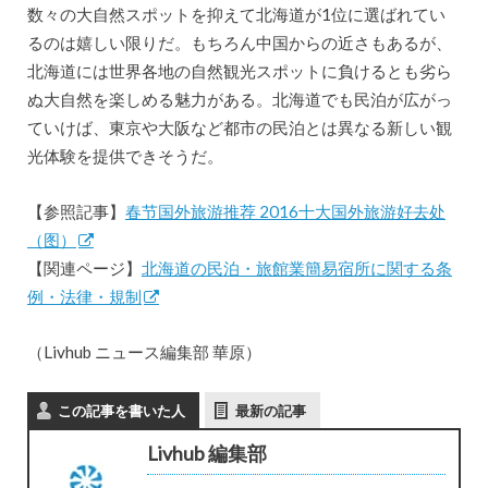
数々の大自然スポットを抑えて北海道が1位に選ばれてい
るのは嬉しい限りだ。もちろん中国からの近さもあるが、
北海道には世界各地の自然観光スポットに負けるとも劣ら
ぬ大自然を楽しめる魅力がある。北海道でも民泊が広がっ
ていけば、東京や大阪など都市の民泊とは異なる新しい観
光体験を提供できそうだ。
【参照記事】
春节国外旅游推荐 2016十大国外旅游好去处
（图）
【関連ページ】
北海道の民泊・旅館業簡易宿所に関する条
例・法律・規制
（Livhub ニュース編集部 華原）
この記事を書いた人
最新の記事
Livhub 編集部