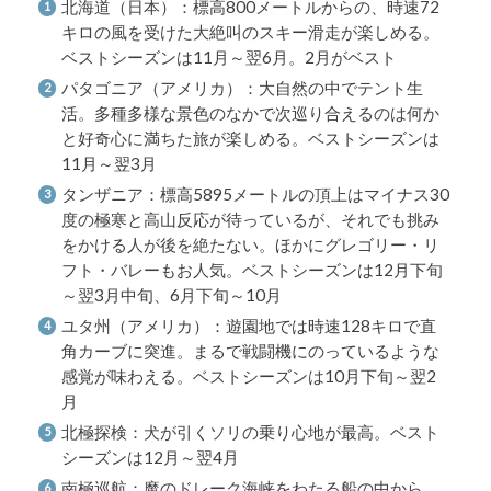
北海道（日本）：標高800メートルからの、時速72
キロの風を受けた大絶叫のスキー滑走が楽しめる。
ベストシーズンは11月～翌6月。2月がベスト
パタゴニア（アメリカ）：大自然の中でテント生
活。多種多様な景色のなかで次巡り合えるのは何か
と好奇心に満ちた旅が楽しめる。ベストシーズンは
11月～翌3月
タンザニア：標高5895メートルの頂上はマイナス30
度の極寒と高山反応が待っているが、それでも挑み
をかける人が後を絶たない。ほかにグレゴリー・リ
フト・バレーもお人気。ベストシーズンは12月下旬
～翌3月中旬、6月下旬～10月
ユタ州（アメリカ）：遊園地では時速128キロで直
角カーブに突進。まるで戦闘機にのっているような
感覚が味わえる。ベストシーズンは10月下旬～翌2
月
北極探検：犬が引くソリの乗り心地が最高。ベスト
シーズンは12月～翌4月
南極巡航：魔のドレーク海峡をわたる船の中から、