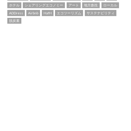
ホテル
シェアリングエコノミー
アート
地方創生
ローカル
ADDress
Airbnb
HafH
エコツーリズム
サステナビリティ
脱炭素