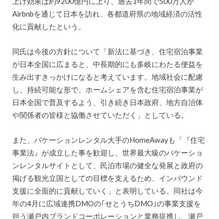
上げ効果は約9200億円に上り、過去1年間で500万人が
Airbnbを通じて日本を訪れ、各都道府県の地域経済の活性
化に貢献したという。
同氏は今後の方針について「新法に基づき、住宅宿泊事業
が日本全国に広まると、中長期的にも多岐にわたる便益を
生み出すきっかけになると考えています。地域社会に配慮
し、持続可能な形で、ホームシェアを含む住宅宿泊事業が
日本全国で普及するよう、引き続き日本政府、地方自治体
や関係者の皆様と協働させていただく」としている。
また、バケーションレンタル大手のHomeAwayも「『住宅
事業法』が成立した事を歓迎し、世界最大級のバケーショ
ンレンタルサイトとして、民泊市場の健全な発展と政府の
掲げる観光立国としての目標を支えるため、インバウンド
支援に全面的に貢献していく」と表明している。同社は今
年の4月に広域連携DMOの｢せとうちDMO｣の事業支援を
担う瀬戸内ブランドコーポレーションと業務提携し、瀬戸