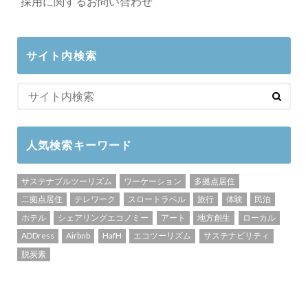
採用に関するお問い合わせ
サイト内検索
人気検索キーワード
サステナブルツーリズム
ワーケーション
多拠点居住
二拠点居住
テレワーク
スロートラベル
旅行
体験
民泊
ホテル
シェアリングエコノミー
アート
地方創生
ローカル
ADDress
Airbnb
HafH
エコツーリズム
サステナビリティ
脱炭素