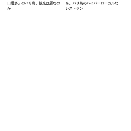
口過多」のバリ島。観光は悪なの
を。バリ島のハイパーローカルな
か
レストラン