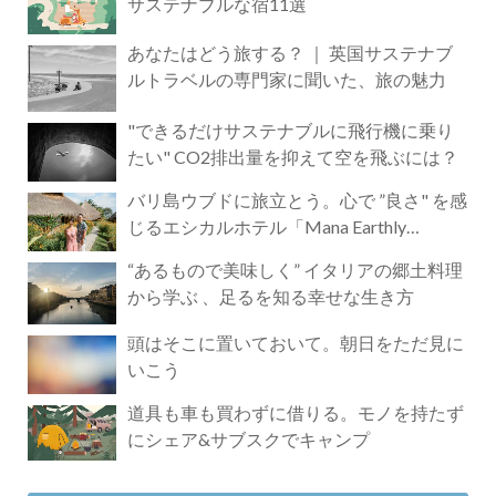
サステナブルな宿11選
あなたはどう旅する？ ｜ 英国サステナブ
ルトラベルの専門家に聞いた、旅の魅力
"できるだけサステナブルに飛行機に乗り
たい" CO2排出量を抑えて空を飛ぶには？
バリ島ウブドに旅立とう。心で ”良さ" を感
じるエシカルホテル「Mana Earthly
Paradise」
“あるもので美味しく” イタリアの郷土料理
から学ぶ 、足るを知る幸せな生き方
頭はそこに置いておいて。朝日をただ見に
いこう
道具も車も買わずに借りる。モノを持たず
にシェア&サブスクでキャンプ