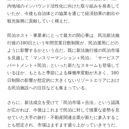
内地域のインバウンド活性化に向けた取り組みを発表して
いたが、今後も自治体との協業を通じて経済効果の創出や
観光振興に貢献していく構えだ。
民泊ホスト・事業者にとって最大の関心事は、民泊新法施
行後の180日という年間営業日数制限が、民泊運用にどの
ように影響するかという点だ。既に新法施行後の民泊市場
を見越して「マンスリーマンション＋民泊」「サービスア
パートメント＋民泊」といった新たなスキームも登場して
いるほか、もともと季節による稼働率変動が大きく、180
日制限の影響が想定的に大きくないリゾートエリアにおけ
る民泊施設への注目なども集まっている。
さらに、新法成立を受けて「民泊市場＝合法」という認識
が広がれば、今後はこれまで民泊に対して慎重な姿勢を見
せていた大手の旅行・不動産関連企業が新たに参入するこ
とも想定され、市場はますます盛り上がっていきそうだ。