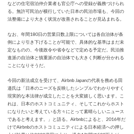
などの住宅宿泊仲介業者も官公庁への登録が義務づけられ
る。無許可民泊が横行していた日本の民泊市場も、今回の
法整備により大きく状況が改善されることが見込まれる。
なお、年間180日の営業日数上限については各自治体が条
例により引き下げることが可能で、具体的な基準はまだ未
定なものの、今後政令や省令などで定める予定だ。民泊推
進派の自治体と慎重派の自治体でも大きく判断が分かれる
ことになりそうだ。
今回の新法成立を受けて、Airbnb Japanの代表を務める田
邉氏は「日本のニーズを反映したシンプルでわかりやすく
現実的な本法律が成立したことを大変嬉しく思います。こ
れは、日本のホストコミュニティ、そしてこれからホスト
になりたいと考えている方々にとって素晴らしいニュース
であると考えます。」と語る。Airbnbによると、2016年だ
けでAirbnbのホストコミュニティによる日本経済への押し