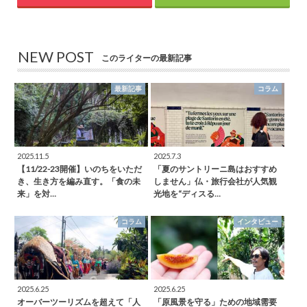
NEW POST
このライターの最新記事
最新記事
コラム
2025.11.5
2025.7.3
【11/22-23開催】いのちをいただ
「夏のサントリーニ島はおすすめ
き、生き方を編み直す。「食の未
しません」仏・旅行会社が人気観
来」を対…
光地を“ディスる…
コラム
インタビュー
2025.6.25
2025.6.25
オーバーツーリズムを超えて「人
「原風景を守る」ための地域需要