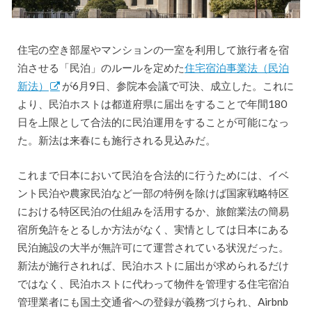
住宅の空き部屋やマンションの一室を利用して旅行者を宿
泊させる「民泊」のルールを定めた
住宅宿泊事業法（民泊
新法）
が6月9日、参院本会議で可決、成立した。これに
より、民泊ホストは都道府県に届出をすることで年間180
日を上限として合法的に民泊運用をすることが可能になっ
た。新法は来春にも施行される見込みだ。
これまで日本において民泊を合法的に行うためには、イベ
ント民泊や農家民泊など一部の特例を除けば国家戦略特区
における特区民泊の仕組みを活用するか、旅館業法の簡易
宿所免許をとるしか方法がなく、実情としては日本にある
民泊施設の大半が無許可にて運営されている状況だった。
新法が施行されれば、民泊ホストに届出が求められるだけ
ではなく、民泊ホストに代わって物件を管理する住宅宿泊
管理業者にも国土交通省への登録が義務づけられ、Airbnb