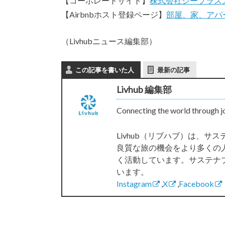
【コーポレートサイト】
株式会社ジープラス
【Airbnbホスト登録ページ】
部屋、家、アパー
（Livhubニュース編集部）
この記事を書いた人
最新の記事
Livhub 編集部
Connecting the world through j
Livhub（リブハブ）は、
良質な旅の機会をより多くの
く活動しています。サステナ
います。
Instagram
,
X
,
Facebook