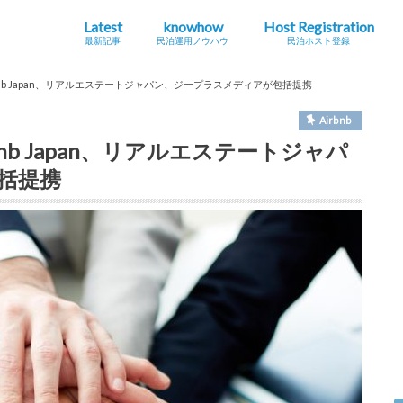
Latest
knowhow
Host Registration
最新記事
民泊運用ノウハウ
民泊ホスト登録
最新の法規制・条例情報
Airbnb
海外
地方創生・関係人口
インバウンドニュース
シェアエコニュース
民泊とは？
ホストになる・運用する
コラム
旅館
特区
住宅
nb Japan、リアルエステートジャパン、ジープラスメディアが包括提携
Airbnb
b Japan、リアルエステートジャパ
括提携