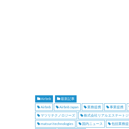
Airbnb
最新記事
Airbnb
Airbnb Japan
業務提携
事業提携
マツリテクノロジーズ
株式会社リアルエステートジ
matsuri technologies
国内ニュース
包括業務提