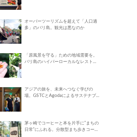
オーバーツーリズムを超えて「人口過
多」のバリ島。観光は悪なのか
「原風景を守る」ための地域需要を。
バリ島のハイパーローカルなレストラ
ン
アジアの旅を、未来へつなぐ学びの
場。GSTCとAgodaによるサステナブ
ルツーリズム・アカデミーが開校
茅ヶ崎でコーヒーと本を片手に”まちの
日常”にふれる。分散型まち歩きコーヒ
ーフェス「Takasuna Greenery Coffee