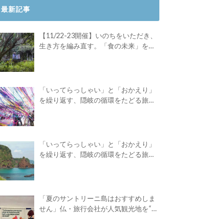
最新記事
【11/22-23開催】いのちをいただき、
生き方を編み直す。「食の未来」を対
話する旅
「いってらっしゃい」と「おかえり」
を繰り返す、隠岐の循環をたどる旅
路。Green Academyツアーレポート後
編
「いってらっしゃい」と「おかえり」
を繰り返す、隠岐の循環をたどる旅
路。Green Academyツアーレポート前
編
「夏のサントリーニ島はおすすめしま
せん」仏・旅行会社が人気観光地を“デ
ィスる”広告を出したワケ