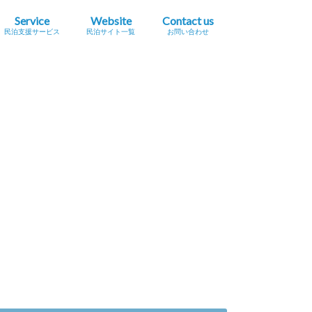
Service
Website
Contact us
民泊支援サービス
民泊サイト一覧
お問い合わせ
業簡易宿所営業
民泊
宿泊事業法（民泊新法）
Airbnb
スペースマーケット（STAY）
STAY JAPAN
一休.com バケーションレンタル
Relux（リラックス）Vacation Home
Airtrip
民泊サイト一覧
民泊メタサーチサイト
広告掲載をご希望の方へ
プレスリリース掲載依頼
セミナー・イベント情報掲載依頼
採用に関するお問い合わせ