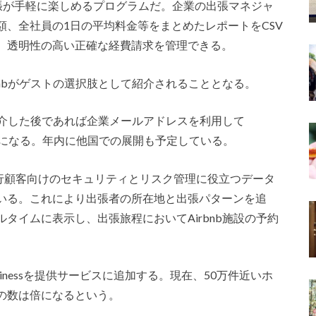
の快適な出張が手軽に楽しめるプログラムだ。企業の出張マネジャ
、全社員の1日の平均料金等をまとめたレポートをCSV
、透明性の高い正確な経費請求を管理できる。
bnbがゲストの選択肢として紹介されることとなる。
irbnbを紹介した後であれば企業メールアドレスを利用して
るようになる。年内に他国での展開も予定している。
同で、法人旅行顧客向けのセキュリティとリスク管理に役立つデータ
いる。これにより出張者の所在地と出張パターンを追
タイムに表示し、出張旅程においてAirbnb施設の予約
nb For Businessを提供サービスに追加する。現在、50万件近いホ
の数は倍になるという。