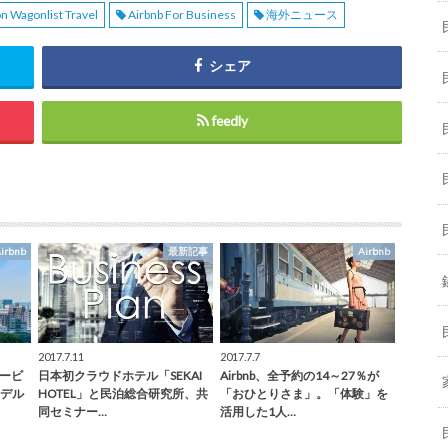
n Wagonlist Travel
Airbnb For Business
海外ニュース
シェア
feedly
irbnb
最新記事
Airbnb
2017.7.11
2017.7.7
サービ
日本初クラウドホテル「SEKAI
Airbnb、全予約の14～27％が
デル
HOTEL」と民泊総合研究所、共
「おひとりさま」。「体験」を
同セミナー…
活用した1人…