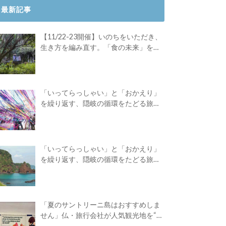
最新記事
【11/22-23開催】いのちをいただき、
生き方を編み直す。「食の未来」を対
話する旅
「いってらっしゃい」と「おかえり」
を繰り返す、隠岐の循環をたどる旅
路。Green Academyツアーレポート後
編
「いってらっしゃい」と「おかえり」
を繰り返す、隠岐の循環をたどる旅
路。Green Academyツアーレポート前
編
「夏のサントリーニ島はおすすめしま
せん」仏・旅行会社が人気観光地を“デ
ィスる”広告を出したワケ