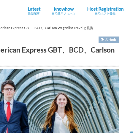
Latest
knowhow
Host Registration
最新記事
民泊運用ノウハウ
民泊ホスト登録
最新の法規制・条例情報
Airbnb
海外
地方創生・関係人口
インバウンドニュース
シェアエコニュース
民泊とは？
ホストになる・運用する
コラム
旅館
特区
住宅
an Express GBT、BCD、Carlson Wagonlist Travelと提携
Airbnb
an Express GBT、BCD、Carlson