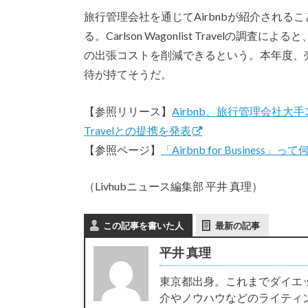
旅行管理会社を通じてAirbnbが紹介され
る。Carlson Wagonlist Travelの調
の出張コストを削減できるという。本年度、売
待が持てそうだ。
【参照リリース】
Airbnb、旅行管理会社大手3社Ame
Travelとの提携を発表
【参照ページ】
「Airbnb for Business」って
（Livhubニュース編集部 平井 真理）
この記事を書いた人
最新の記事
平井 真理
東京都出身。これまでダイエ
介やノウハウなどのライティ