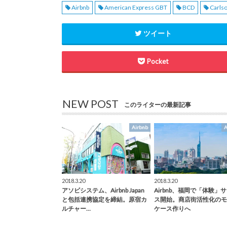
Airbnb
American Express GBT
BCD
Carlso
ツイート
Pocket
NEW POST
このライターの最新記事
Airbnb
A
2018.3.20
2018.3.20
アソビシステム、Airbnb Japan
Airbnb、福岡で「体験」
と包括連携協定を締結。原宿カ
ス開始。商店街活性化のモ
ルチャー…
ケース作りへ