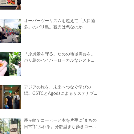
オーバーツーリズムを超えて「人口過
多」のバリ島。観光は悪なのか
「原風景を守る」ための地域需要を。
バリ島のハイパーローカルなレストラ
ン
アジアの旅を、未来へつなぐ学びの
場。GSTCとAgodaによるサステナブ
ルツーリズム・アカデミーが開校
茅ヶ崎でコーヒーと本を片手に”まちの
日常”にふれる。分散型まち歩きコーヒ
ーフェス「Takasuna Greenery Coffee