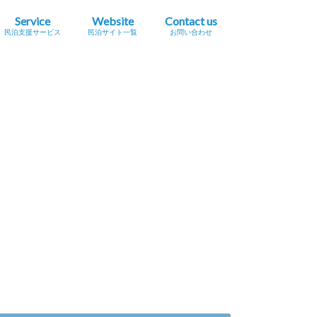
Service
Website
Contact us
民泊支援サービス
民泊サイト一覧
お問い合わせ
業簡易宿所営業
民泊
宿泊事業法（民泊新法）
Airbnb
スペースマーケット（STAY）
STAY JAPAN
一休.com バケーションレンタル
Relux（リラックス）Vacation Home
Airtrip
民泊サイト一覧
民泊メタサーチサイト
広告掲載をご希望の方へ
プレスリリース掲載依頼
セミナー・イベント情報掲載依頼
採用に関するお問い合わせ