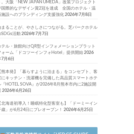
ト。大阪「NEW JAPAN UMEDA」改装プロジェクト
が国際的なデザイン賞2冠を達成 全国のホテル・温
浴施設へのブランディング支援強化
2026年7月8日
泊まることが、やさしさにつながる。芝パークホテル
のSDGs活動
2026年7月7日
ホテル・旅館向けQR型インフォメーションプラット
フォーム「ドコツーインフォHotel」提供開始
2026
年7月6日
【熊本発】「暮らすように泊まる」をコンセプト、客
室にキッチン・洗濯機を完備した高品質スマートホテ
ル『HOTEL SOVA』が2026年8月熊本市内に2施設開
業
2026年6月26日
【北海道初導入！睡眠特化型客室も】「ドーミーイン
千歳」が6月24日にプレオープン！
2026年6月25日