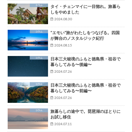
コラム
タイ・チェンマイに一目惚れ。旅暮ら
しをやめました
2024.08.30
コラム
“エモい”旅がわたしをつなげる。四国
が舞台のノスタルジック紀行
2024.08.15
コラム
日本三大秘境のふもと徳島県・祖谷で
暮らしてみる〜後編〜
2024.07.26
コラム
日本三大秘境のふもと徳島県・祖谷で
暮らしてみる〜前編〜
2024.07.26
コラム
旅暮らしの途中で。琵琶湖のほとりに
お試し移住
2024.07.11