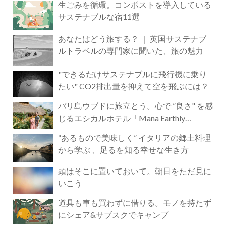
生ごみを循環。コンポストを導入している
サステナブルな宿11選
あなたはどう旅する？ ｜ 英国サステナブ
ルトラベルの専門家に聞いた、旅の魅力
"できるだけサステナブルに飛行機に乗り
たい" CO2排出量を抑えて空を飛ぶには？
バリ島ウブドに旅立とう。心で ”良さ" を感
じるエシカルホテル「Mana Earthly
Paradise」
“あるもので美味しく” イタリアの郷土料理
から学ぶ 、足るを知る幸せな生き方
頭はそこに置いておいて。朝日をただ見に
いこう
道具も車も買わずに借りる。モノを持たず
にシェア&サブスクでキャンプ