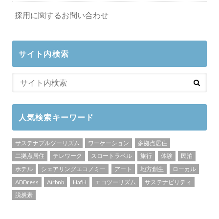
採用に関するお問い合わせ
サイト内検索
人気検索キーワード
サステナブルツーリズム
ワーケーション
多拠点居住
二拠点居住
テレワーク
スロートラベル
旅行
体験
民泊
ホテル
シェアリングエコノミー
アート
地方創生
ローカル
ADDress
Airbnb
HafH
エコツーリズム
サステナビリティ
脱炭素