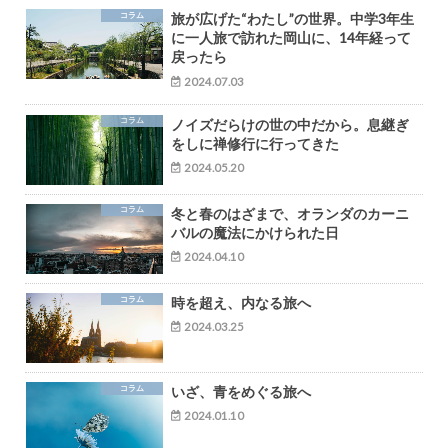
コラム
旅が広げた“わたし”の世界。中学3年生
に一人旅で訪れた岡山に、14年経って
戻ったら
2024.07.03
コラム
ノイズだらけの世の中だから。息継ぎ
をしに禅修行に行ってきた
2024.05.20
コラム
冬と春のはざまで、オランダのカーニ
バルの魔法にかけられた日
2024.04.10
コラム
時を超え、内なる旅へ
2024.03.25
コラム
いざ、青をめぐる旅へ
2024.01.10