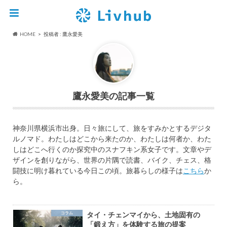
HOME
投稿者 : 鷹永愛美
鷹永愛美
神奈川県横浜市出身。日々旅にして、旅をすみかとするデジタ
ルノマド。わたしはどこから来たのか、わたしは何者か、わた
しはどこへ行くのか探究中のスナフキン系女子です。文章やデ
ザインを創りながら、世界の片隅で読書、バイク、チェス、格
闘技に明け暮れている今日この頃。旅暮らしの様子は
こちら
か
ら。
コラム
タイ・チェンマイから、土地固有の
「鍛え方」を体験する旅の提案