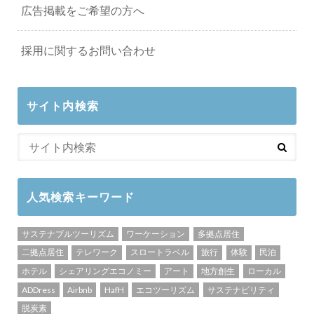
広告掲載をご希望の方へ
採用に関するお問い合わせ
サイト内検索
人気検索キーワード
サステナブルツーリズム
ワーケーション
多拠点居住
二拠点居住
テレワーク
スロートラベル
旅行
体験
民泊
ホテル
シェアリングエコノミー
アート
地方創生
ローカル
ADDress
Airbnb
HafH
エコツーリズム
サステナビリティ
脱炭素