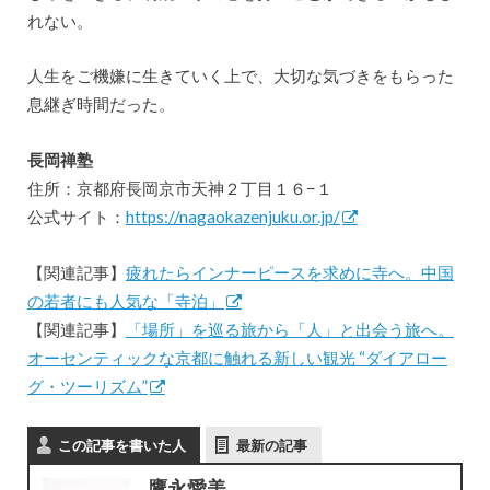
れない。
人生をご機嫌に生きていく上で、大切な気づきをもらった
息継ぎ時間だった。
長岡禅塾
住所：京都府長岡京市天神２丁目１６−１
公式サイト：
https://nagaokazenjuku.or.jp/
【関連記事】
疲れたらインナーピースを求めに寺へ。中国
の若者にも人気な「寺泊」
【関連記事】
「場所」を巡る旅から「人」と出会う旅へ。
オーセンティックな京都に触れる新しい観光 “ダイアロー
グ・ツーリズム”
この記事を書いた人
最新の記事
鷹永愛美