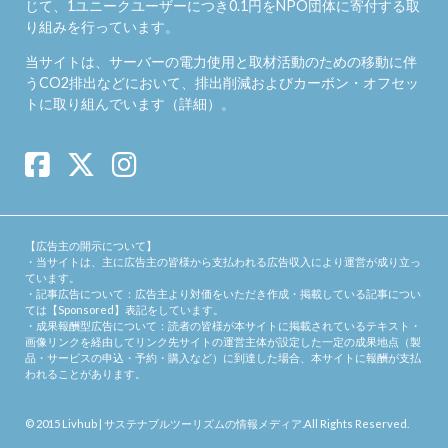
じて、1ユニークユーザーにつき0.1円をNPO団体に寄付する取
り組みを行っています。
当サイトは、サーバーの電力使用と取材活動のための移動に伴
うCO2排出などにおいて、排出削減およびカーボン・オフセッ
トに取り組んでいます（
詳細
）。
【広告主の開示について】
・当サイトは、主に広告主の皆様から支払われる広告収入により運営が成り立っ
ています。
・記事広告について：広告主より対価をいただき作成・掲載している記事につい
ては【Sponsored】表記をしています。
・成果報酬型広告について：読者の皆様が本サイトに掲載されているテキスト・
画像リンクを経由してリンク先サイトの運営主体が設定した一定の成果地点（製
品・サービスの申込・予約・購入など）に到達した場合、本サイトに報酬が支払
われることがあります。
© 2015
Livhub | サステナブルツーリズムの情報メディア
.All Rights Reserved.