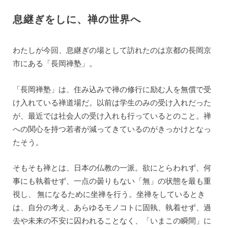
息継ぎをしに、禅の世界へ
わたしが今回、息継ぎの場として訪れたのは京都の長岡京
市にある「長岡禅塾」。
「長岡禅塾」は、住み込みで禅の修行に励む人を無償で受
け入れている禅道場だ。以前は学生のみの受け入れだった
が、最近では社会人の受け入れも行っているとのこと。禅
への関心を持つ若者が減ってきているのがきっかけとなっ
たそう。
そもそも禅とは、日本の仏教の一派。欲にとらわれず、何
事にも執着せず、一点の曇りもない「無」の状態を最も重
視し、 無になるために坐禅を行う。坐禅をしているとき
は、自分の考え、あらゆるモノコトに固執、執着せず、過
去や未来の不安に囚われることなく、「いまこの瞬間」に