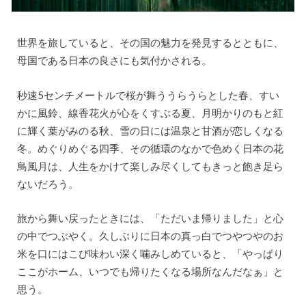
世界を旅していると、その国の魅力を発見するとともに、
母国である日本の良さにも気付かされる。
秒速5センチメートルで桜が舞ううらうらとした春、すい
かに風鈴、線香花火が心をくすぶる夏、月明かりのもと紅
に輝く葉がみのる秋、雪の日には温泉と甘酒が恋しくなる
冬。めぐりめぐる四季、その循環のなかで色めく日本の花
鳥風月は、人生をかけて楽しみ尽くしてもきっと飽き足ら
ないだろう。
旅から舞い戻ったときには、「ただいま帰りました」と心
の中でつぶやく。久しぶりに日本の真っ白でつやつやのお
米を口にはこび味わい深く噛みしめていると、「やっぱり
ここがホーム、いつでも帰りたくなる場所なんだなぁ」と
思う。