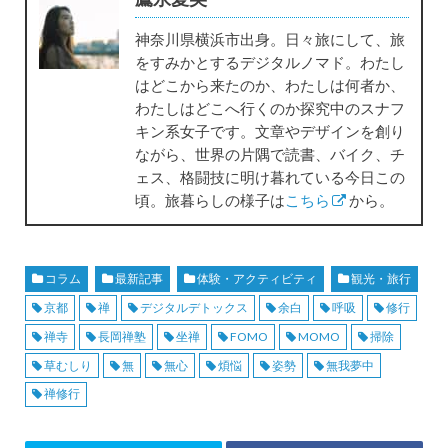
神奈川県横浜市出身。日々旅にして、旅
をすみかとするデジタルノマド。わたし
はどこから来たのか、わたしは何者か、
わたしはどこへ行くのか探究中のスナフ
キン系女子です。文章やデザインを創り
ながら、世界の片隅で読書、バイク、チ
ェス、格闘技に明け暮れている今日この
頃。旅暮らしの様子は
こちら
から。
コラム
最新記事
体験・アクティビティ
観光・旅行
京都
禅
デジタルデトックス
余白
呼吸
修行
禅寺
長岡禅塾
坐禅
FOMO
MOMO
掃除
草むしり
無
無心
煩悩
姿勢
無我夢中
禅修行