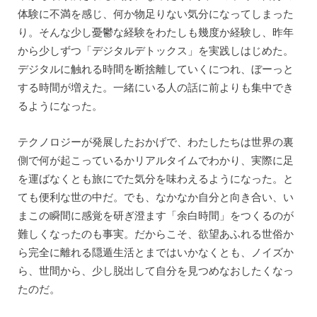
体験に不満を感じ、何か物足りない気分になってしまった
り。そんな少し憂鬱な経験をわたしも幾度か経験し、昨年
から少しずつ「デジタルデトックス」を実践しはじめた。
デジタルに触れる時間を断捨離していくにつれ、ぼーっと
する時間が増えた。一緒にいる人の話に前よりも集中でき
るようになった。
テクノロジーが発展したおかげで、わたしたちは世界の裏
側で何が起こっているかリアルタイムでわかり、実際に足
を運ばなくとも旅にでた気分を味わえるようになった。と
ても便利な世の中だ。でも、なかなか自分と向き合い、い
まこの瞬間に感覚を研ぎ澄ます「余白時間」をつくるのが
難しくなったのも事実。だからこそ、欲望あふれる世俗か
ら完全に離れる隠遁生活とまではいかなくとも、ノイズか
ら、世間から、少し脱出して自分を見つめなおしたくなっ
たのだ。