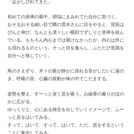
「足がしびれてきた」
初めての坐禅の最中、煩悩にまみれてた自分に気づく。
おそるおそる細い目で隣の雲水さんに目をやると、背筋は
ぴんと伸び、なんとも凛々しい横顔でずしりと坐禅を組ん
でいる。もちろん内心までは覗けなかったが、内心は外に
も現れるものという。そっと目を逸らし、ふたたび意識を
自分へと移していく。
鳥のさえずり、木々の葉が静かに揺れる音がしだいに遠の
き、呼吸の音、心臓の鼓動が体の中でこだまする。
姿勢を整え、すーっと深く息を吸う。お線香の薫りがほの
かに広がる。
ゆっくりと、心にある雑念を出していくイメージで、ふー
っと息をはいてみる。
すって、はいて、すって、はいて。ただ、息をするという
ことに集中してみる。