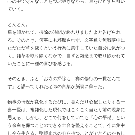
心の中でそんなことをつぶやきながら、草をひたすら引い
ていく。
とんとん。
肩を叩かれて、掃除の時間が終わりましたよと告げられ
る。そのとき、何事にも邪魔されず、文字通り無我夢中に
ただただ草を抜くという行為に集中していた自分に気がつ
く。雑草を取り除くなかで、自ずと雑念まで取り除かれて
いたことに一種の喜びを感じる。
そのとき、ふと「お寺の掃除も、禅の修行の一貫なんで
す」と語ってくれた老師の言葉が脳裏に蘇った。
物事の情況が変化するたびに、喜んだり心配したりする一
喜一憂は、複雑化した現代ではごくごく当たり前の現象に
思える。しかし、どこで何をしていても「心の平穏」とい
う余白を保つことのできる土台を整えることで、今に集中
し今を生きる、明鏡止水の心を持つことができるのかもし