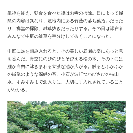
坐禅を終え、朝食を食べた後はお寺の掃除。日によって掃
除の内容は異なり、敷地内にある竹藪の落ち葉拾いだった
り、禅堂の掃除、雑草抜きだったりする。その日は滞在者
みんなで中庭の雑草を手分けして抜くことになった。
中庭に足を踏み入れると、その美しい庭園の姿にあっと息
を呑んだ。青空にのびのびとそびえる松の木、その下には
鯉が自由に泳ぎまわる立派な池が広がる。触るとふかふか
の絨毯のような深緑の苔、小石が波打つわびさびの枯山
水。すみずみまで念入りに、大切に手入れされていること
がわかる。