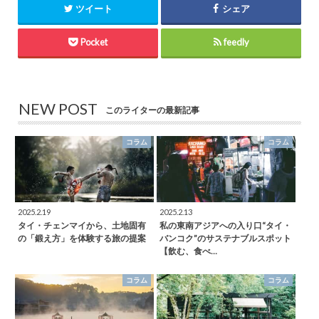
ツイート
シェア
Pocket
feedly
NEW POST
このライターの最新記事
コラム
コラム
2025.2.19
2025.2.13
タイ・チェンマイから、土地固有
私の東南アジアへの入り口“タイ・
の「鍛え方」を体験する旅の提案
バンコク”のサステナブルスポット
【飲む、食べ…
コラム
コラム