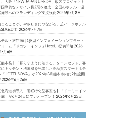
ト。大阪「NEW JAPAN UMEDA」改装プロジェクト
が国際的なデザイン賞2冠を達成 全国のホテル・温
浴施設へのブランディング支援強化
2026年7月8日
泊まることが、やさしさにつながる。芝パークホテル
のSDGs活動
2026年7月7日
ホテル・旅館向けQR型インフォメーションプラット
フォーム「ドコツーインフォHotel」提供開始
2026
年7月6日
【熊本発】「暮らすように泊まる」をコンセプト、客
室にキッチン・洗濯機を完備した高品質スマートホテ
ル『HOTEL SOVA』が2026年8月熊本市内に2施設開
業
2026年6月26日
【北海道初導入！睡眠特化型客室も】「ドーミーイン
千歳」が6月24日にプレオープン！
2026年6月25日