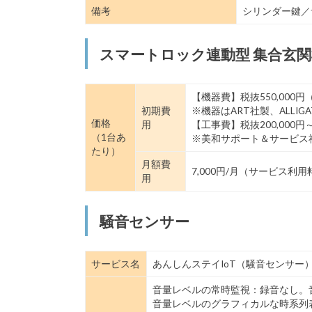
備考
シリンダー鍵／
スマートロック連動型 集合玄関
【機器費】税抜550,000
初期費
※機器はART社製、ALLIGA
価格
用
【工事費】税抜200,000
（1台あ
※美和サポート＆サービス
たり）
月額費
7,000円/月（サービス
用
騒音センサー
サービス名
あんしんステイIoT（騒音センサー
音量レベルの常時監視：録音なし。
音量レベルのグラフィカルな時系列