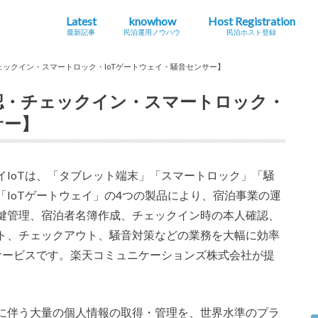
Latest
knowhow
Host Registration
最新記事
民泊運用ノウハウ
民泊ホスト登録
最新の法規制・条例情報
Airbnb
海外
地方創生・関係人口
インバウンドニュース
シェアエコニュース
民泊とは？
ホストになる・運用する
コラム
旅館
特区
住宅
ェックイン・スマートロック・IoTゲートウェイ・騒音センサー】
確認・チェックイン・スマートロック・
サー】
イIoTは、「タブレット端末」「スマートロック」「騒
「IoTゲートウェイ」の4つの製品により、宿泊事業の運
鍵管理、宿泊者名簿作成、チェックイン時の本人確認、
ト、チェックアウト、騒音対策などの業務を大幅に効率
Tサービスです。楽天コミュニケーションズ株式会社が提
。
に伴う大量の個人情報の取得・管理を、世界水準のプラ