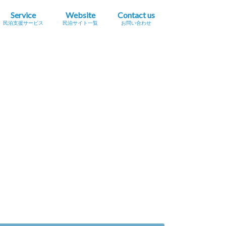
Service
Website
Contact us
民泊支援サービス
民泊サイト一覧
お問い合わせ
業簡易宿所営業
民泊
宿泊事業法（民泊新法）
Airbnb
スペースマーケット（STAY）
STAY JAPAN
一休.com バケーションレンタル
Relux（リラックス）Vacation Home
Airtrip
民泊サイト一覧
民泊メタサーチサイト
広告掲載をご希望の方へ
プレスリリース掲載依頼
セミナー・イベント情報掲載依頼
採用に関するお問い合わせ