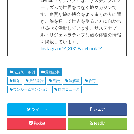
Livhub（リブハブ）は、サステナブルツ
ーリズムで世界をつなぐ旅マガジンで
す。良質な旅の機会をより多くの人に開
き、旅を通して世界を明るい方に向かわ
せるべく活動しています。サステナブ
ル・リジェネラティブな旅や体験の情報
を掲載しています。
Instagram
,
X
,
Facebook
法規制・条例
最新記事
民泊
旅館業法
訴訟
法解釈
許可
ワンルームマンション
国内ニュース
ツイート
シェア
Pocket
feedly