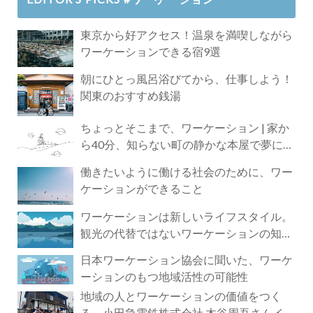
東京から好アクセス！温泉を満喫しながら
ワーケーションできる宿9選
朝にひとっ風呂浴びてから、仕事しよう！
関東のおすすめ銭湯
ちょっとそこまで、ワーケーション | 家か
ら40分、知らない町の静かな本屋で夢に近
づく4時間の旅
働きたいように働ける社会のために、ワー
ケーションができること
ワーケーションは新しいライフスタイル。
観光の代替ではないワーケーションの知ら
れざる魅力
日本ワーケーション協会に聞いた、ワーケ
ーションのもつ地域活性の可能性
地域の人とワーケーションの価値をつく
る。小田急電鉄株式会社 木谷周吾さんイン