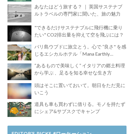
あなたはどう旅する？ ｜ 英国サステナブ
ルトラベルの専門家に聞いた、旅の魅力
"できるだけサステナブルに飛行機に乗り
たい" CO2排出量を抑えて空を飛ぶには？
バリ島ウブドに旅立とう。心で ”良さ" を感
じるエシカルホテル「Mana Earthly
Paradise」
“あるもので美味しく” イタリアの郷土料理
から学ぶ 、足るを知る幸せな生き方
頭はそこに置いておいて。朝日をただ見に
いこう
道具も車も買わずに借りる。モノを持たず
にシェア&サブスクでキャンプ
EDITOR’S PICKS #ワーケーション