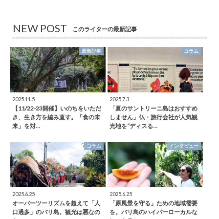
NEW POST
このライターの最新記事
最新記事
コラム
2025.11.5
2025.7.3
【11/22-23開催】いのちをいただ
「夏のサントリーニ島はおすすめ
き、生き方を編み直す。「食の未
しません」仏・旅行会社が人気観
来」を対…
光地を“ディスる…
コラム
インタビュー
2025.6.25
2025.6.25
オーバーツーリズムを超えて「人
「原風景を守る」ための地域需要
口過多」のバリ島。観光は悪なの
を。バリ島のハイパーローカルな