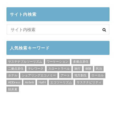
サイト内検索
人気検索キーワード
サステナブルツーリズム
ワーケーション
多拠点居住
二拠点居住
テレワーク
スロートラベル
旅行
体験
民泊
ホテル
シェアリングエコノミー
アート
地方創生
ローカル
ADDress
Airbnb
HafH
エコツーリズム
サステナビリティ
脱炭素