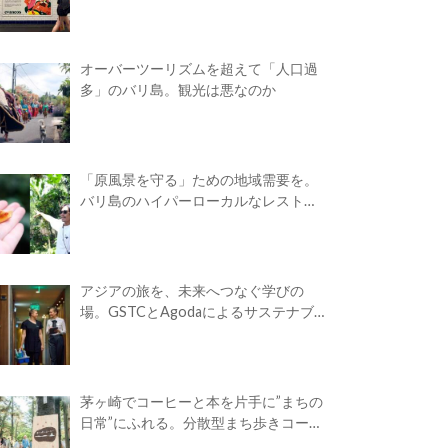
オーバーツーリズムを超えて「人口過
多」のバリ島。観光は悪なのか
「原風景を守る」ための地域需要を。
バリ島のハイパーローカルなレストラ
ン
アジアの旅を、未来へつなぐ学びの
場。GSTCとAgodaによるサステナブ
ルツーリズム・アカデミーが開校
茅ヶ崎でコーヒーと本を片手に”まちの
日常”にふれる。分散型まち歩きコーヒ
ーフェス「Takasuna Greenery Coffee