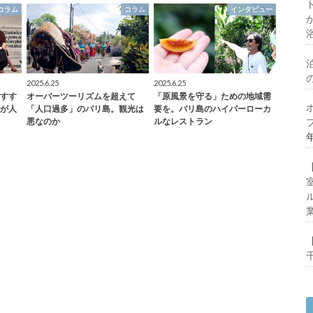
コラム
コラム
インタビュー
2025.6.25
2025.6.25
すす
オーバーツーリズムを超えて
「原風景を守る」ための地域需
が人
「人口過多」のバリ島。観光は
要を。バリ島のハイパーローカ
悪なのか
ルなレストラン