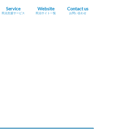
Service
Website
Contact us
民泊支援サービス
民泊サイト一覧
お問い合わせ
業簡易宿所営業
民泊
宿泊事業法（民泊新法）
Airbnb
スペースマーケット（STAY）
STAY JAPAN
一休.com バケーションレンタル
Relux（リラックス）Vacation Home
Airtrip
民泊サイト一覧
民泊メタサーチサイト
広告掲載をご希望の方へ
プレスリリース掲載依頼
セミナー・イベント情報掲載依頼
採用に関するお問い合わせ