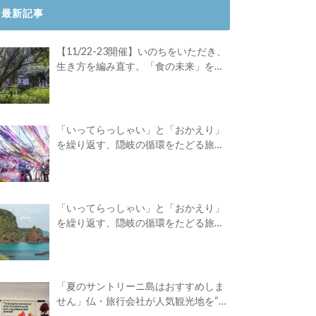
最新記事
【11/22-23開催】いのちをいただき、
生き方を編み直す。「食の未来」を対
話する旅
「いってらっしゃい」と「おかえり」
を繰り返す、隠岐の循環をたどる旅
路。Green Academyツアーレポート後
編
「いってらっしゃい」と「おかえり」
を繰り返す、隠岐の循環をたどる旅
路。Green Academyツアーレポート前
編
「夏のサントリーニ島はおすすめしま
せん」仏・旅行会社が人気観光地を“デ
ィスる”広告を出したワケ