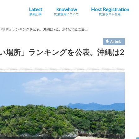
Latest
knowhow
Host Registration
最新記事
民泊運用ノウハウ
民泊ホスト登録
最新の法規制・条例情報
Airbnb
海外
地方創生・関係人口
インバウンドニュース
シェアエコニュース
民泊とは？
ホストになる・運用する
コラム
旅館
特区
住宅
れたい場所」ランキングを公表。沖縄は2位、京都が6位に選出
Airbnb
れたい場所」ランキングを公表。沖縄は2