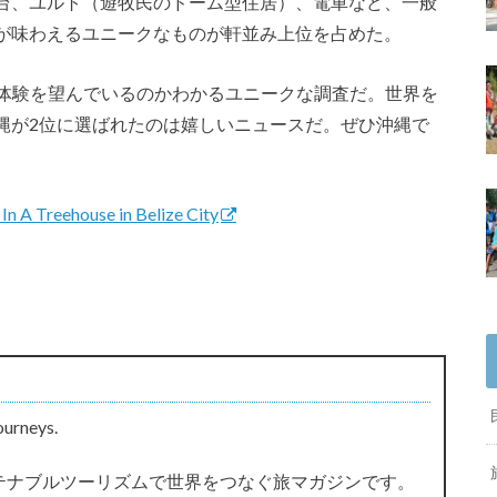
台、ユルト（遊牧民のドーム型住居）、電車など、一般
が味わえるユニークなものが軒並み上位を占めた。
旅行体験を望んでいるのかわかるユニークな調査だ。世界を
縄が2位に選ばれたのは嬉しいニュースだ。ぜひ沖縄で
In A Treehouse in Belize City
ourneys.
サステナブルツーリズムで世界をつなぐ旅マガジンです。