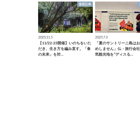
最新記事
2025.11.5
2025.7.3
【11/22-23開催】いのちをいた
「夏のサントリーニ島はお
だき、生き方を編み直す。「食
めしません」仏・旅行会社
の未来」を対…
気観光地を“ディスる…