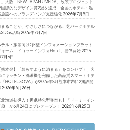
ト。大阪「NEW JAPAN UMEDA」改装プロジェクト
が国際的なデザイン賞2冠を達成 全国のホテル・温
浴施設へのブランディング支援強化
2026年7月8日
泊まることが、やさしさにつながる。芝パークホテル
のSDGs活動
2026年7月7日
ホテル・旅館向けQR型インフォメーションプラット
フォーム「ドコツーインフォHotel」提供開始
2026
年7月6日
【熊本発】「暮らすように泊まる」をコンセプト、客
室にキッチン・洗濯機を完備した高品質スマートホテ
ル『HOTEL SOVA』が2026年8月熊本市内に2施設開
業
2026年6月26日
【北海道初導入！睡眠特化型客室も】「ドーミーイン
千歳」が6月24日にプレオープン！
2026年6月25日