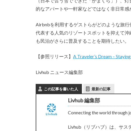
（日本で言う雪でできた「かまくら」）、灯
的なアパートや一軒家などではなく非日常感
Airbnbを利用するゲストらがどのような
代表する人気のリゾートスポットを抑えて沖
も民泊がさらに普及することを期待したい。
【参照リリース】
A Traveler’s Dream – Staying 
Livhub ニュース編集部
この記事を書いた人
最新の記事
Livhub 編集部
Connecting the world through j
Livhub（リブハブ）は、