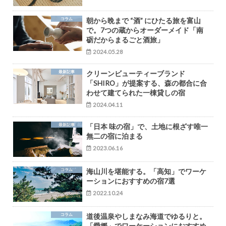
コラム
朝から晩まで “酒” にひたる旅を富山
で。7つの蔵からオーダーメイド「南
砺だからまるごと酒旅」
2024.05.28
最新記事
クリーンビューティーブランド
「SHIRO」が提案する、森の都合に合
わせて建てられた一棟貸しの宿
2024.04.11
最新記事
「日本 味の宿」で、土地に根ざす唯一
無二の宿に泊まる
2023.06.16
コラム
海山川を堪能する。「高知」でワーケ
ーションにおすすめの宿7選
2022.10.24
コラム
道後温泉やしまなみ海道でゆるりと。
「愛媛」でワーケーションにおすすめ