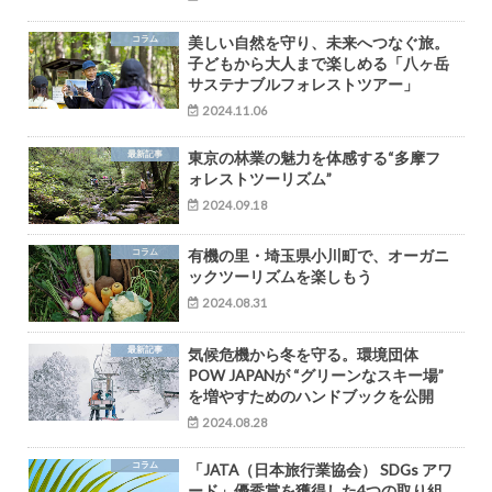
コラム
美しい自然を守り、未来へつなぐ旅。
子どもから大人まで楽しめる「八ヶ岳
サステナブルフォレストツアー」
2024.11.06
最新記事
東京の林業の魅力を体感する“多摩フ
ォレストツーリズム”
2024.09.18
コラム
有機の里・埼玉県小川町で、オーガニ
ックツーリズムを楽しもう
2024.08.31
最新記事
気候危機から冬を守る。環境団体
POW JAPANが “グリーンなスキー場”
を増やすためのハンドブックを公開
2024.08.28
コラム
「JATA（日本旅行業協会） SDGs アワ
ード」優秀賞を獲得した4つの取り組