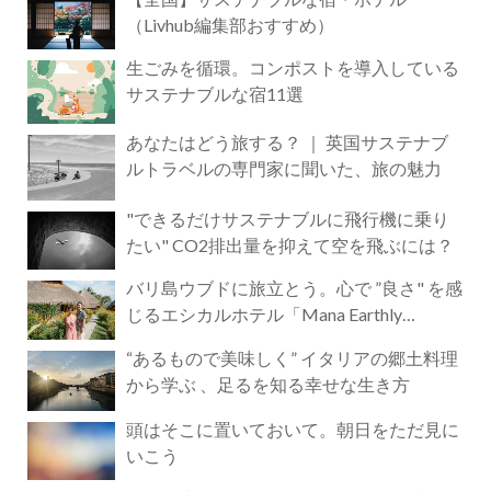
（Livhub編集部おすすめ）
生ごみを循環。コンポストを導入している
サステナブルな宿11選
あなたはどう旅する？ ｜ 英国サステナブ
ルトラベルの専門家に聞いた、旅の魅力
"できるだけサステナブルに飛行機に乗り
たい" CO2排出量を抑えて空を飛ぶには？
バリ島ウブドに旅立とう。心で ”良さ" を感
じるエシカルホテル「Mana Earthly
Paradise」
“あるもので美味しく” イタリアの郷土料理
から学ぶ 、足るを知る幸せな生き方
頭はそこに置いておいて。朝日をただ見に
いこう