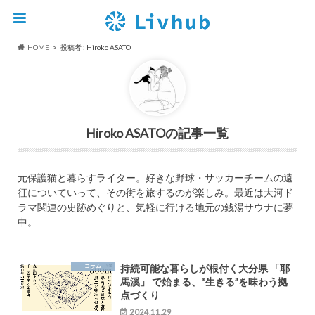
HOME
投稿者 : Hiroko ASATO
Hiroko ASATO
元保護猫と暮らすライター。好きな野球・サッカーチームの遠
征についていって、その街を旅するのが楽しみ。最近は大河ド
ラマ関連の史跡めぐりと、気軽に行ける地元の銭湯サウナに夢
中。
コラム
持続可能な暮らしが根付く大分県 「耶
馬溪」 で始まる、“生きる”を味わう拠
点づくり
2024.11.29