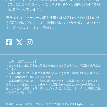
じて、1ユニークユーザーにつき0.1円をNPO団体に寄付する取
り組みを行っています。
当サイトは、サーバーの電力使用と取材活動のための移動に伴
うCO2排出などにおいて、排出削減およびカーボン・オフセッ
トに取り組んでいます（
詳細
）。
【広告主の開示について】
・当サイトは、主に広告主の皆様から支払われる広告収入により運営が成り立っ
ています。
・記事広告について：広告主より対価をいただき作成・掲載している記事につい
ては【Sponsored】表記をしています。
・成果報酬型広告について：読者の皆様が本サイトに掲載されているテキスト・
画像リンクを経由してリンク先サイトの運営主体が設定した一定の成果地点（製
品・サービスの申込・予約・購入など）に到達した場合、本サイトに報酬が支払
われることがあります。
© 2015
Livhub | サステナブルツーリズムの情報メディア
.All Rights Reserved.