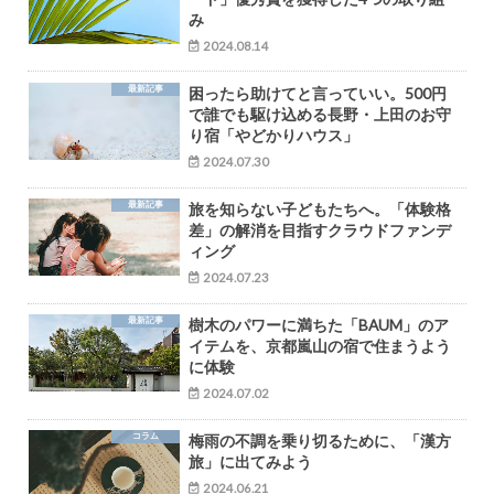
み
2024.08.14
最新記事
困ったら助けてと言っていい。500円
で誰でも駆け込める長野・上田のお守
り宿「やどかりハウス」
2024.07.30
最新記事
旅を知らない子どもたちへ。「体験格
差」の解消を目指すクラウドファンデ
ィング
2024.07.23
最新記事
樹木のパワーに満ちた「BAUM」のア
イテムを、京都嵐山の宿で住まうよう
に体験
2024.07.02
コラム
梅雨の不調を乗り切るために、「漢方
旅」に出てみよう
2024.06.21