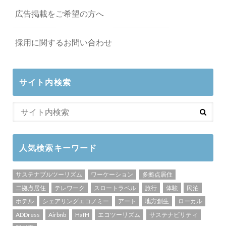
広告掲載をご希望の方へ
採用に関するお問い合わせ
サイト内検索
人気検索キーワード
サステナブルツーリズム
ワーケーション
多拠点居住
二拠点居住
テレワーク
スロートラベル
旅行
体験
民泊
ホテル
シェアリングエコノミー
アート
地方創生
ローカル
ADDress
Airbnb
HafH
エコツーリズム
サステナビリティ