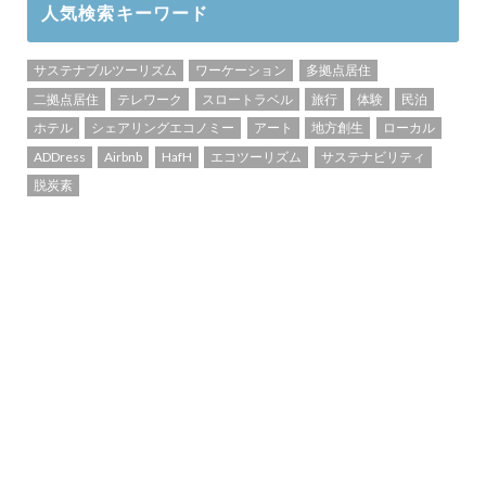
人気検索キーワード
サステナブルツーリズム
ワーケーション
多拠点居住
二拠点居住
テレワーク
スロートラベル
旅行
体験
民泊
ホテル
シェアリングエコノミー
アート
地方創生
ローカル
ADDress
Airbnb
HafH
エコツーリズム
サステナビリティ
脱炭素