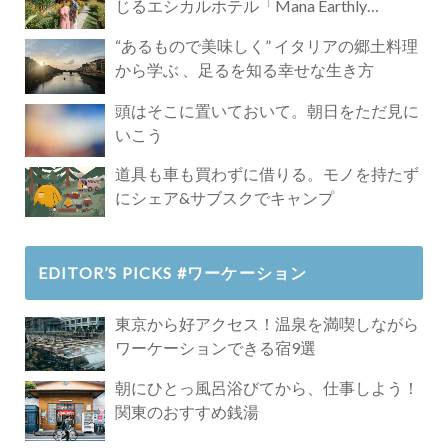
じるエシカルホテル「Mana Earthly
Paradise」
“あるもので美味しく” イタリアの郷土料理
から学ぶ 、足るを知る幸せな生き方
頭はそこに置いておいて。朝日をただ見に
いこう
道具も車も買わずに借りる。モノを持たず
にシェア&サブスクでキャンプ
EDITOR’S PICKS #ワーケーション
東京から好アクセス！温泉を満喫しながら
ワーケーションできる宿9選
朝にひとっ風呂浴びてから、仕事しよう！
関東のおすすめ銭湯