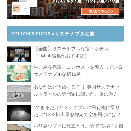
EDITOR’S PICKS #サステナブルな旅
【全国】サステナブルな宿・ホテル
（Livhub編集部おすすめ）
生ごみを循環。コンポストを導入している
サステナブルな宿11選
あなたはどう旅する？ ｜ 英国サステナブ
ルトラベルの専門家に聞いた、旅の魅力
"できるだけサステナブルに飛行機に乗り
たい" CO2排出量を抑えて空を飛ぶには？
バリ島ウブドに旅立とう。心で ”良さ" を感