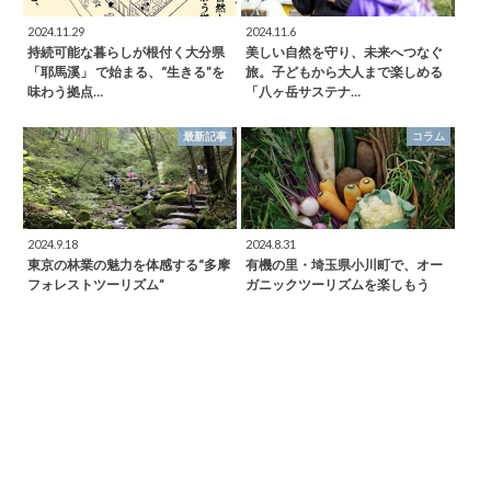
2024.11.29
2024.11.6
持続可能な暮らしが根付く大分県
美しい自然を守り、未来へつなぐ
「耶馬溪」 で始まる、“生きる”を
旅。子どもから大人まで楽しめる
味わう拠点…
「八ヶ岳サステナ…
最新記事
コラム
2024.9.18
2024.8.31
東京の林業の魅力を体感する“多摩
有機の里・埼玉県小川町で、オー
フォレストツーリズム”
ガニックツーリズムを楽しもう