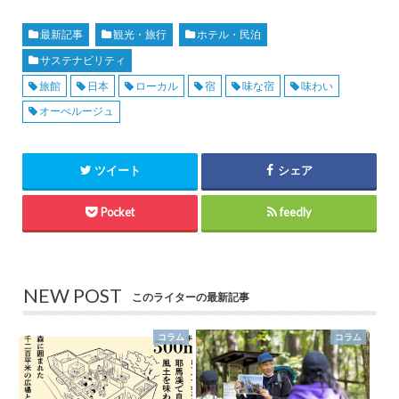
最新記事
観光・旅行
ホテル・民泊
サステナビリティ
旅館
日本
ローカル
宿
味な宿
味わい
オーべルージュ
ツイート
シェア
Pocket
feedly
NEW POST
このライターの最新記事
コラム
コラム