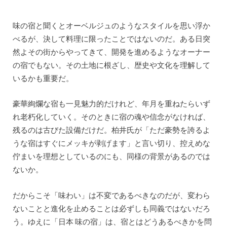
味の宿と聞くとオーベルジュのようなスタイルを思い浮か
べるが、決して料理に限ったことではないのだ。ある日突
然よその街からやってきて、開発を進めるようなオーナー
の宿でもない。その土地に根ざし、歴史や文化を理解して
いるかも重要だ。
豪華絢爛な宿も一見魅力的だけれど、年月を重ねたらいず
れ老朽化していく。そのときに宿の魂や信念がなければ、
残るのは古びた設備だけだ。柏井氏が「ただ豪勢を誇るよ
うな宿はすぐにメッキが剥げます」と言い切り、控えめな
佇まいを理想としているのにも、同様の背景があるのでは
ないか。
だからこそ「味わい」は不変であるべきなのだが、変わら
ないことと進化を止めることは必ずしも同義ではないだろ
う。ゆえに「日本 味の宿」は、宿とはどうあるべきかを問