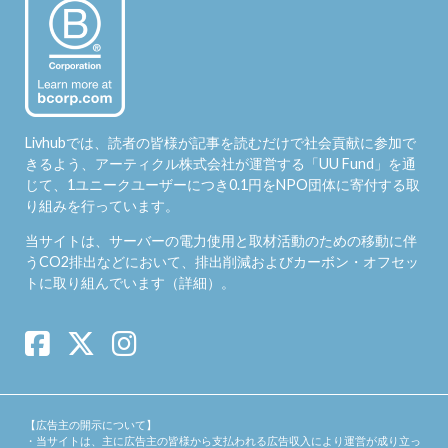
Livhubでは、読者の皆様が記事を読むだけで社会貢献に参加で
きるよう、アーティクル株式会社が運営する「
UU Fund
」を通
じて、1ユニークユーザーにつき0.1円をNPO団体に寄付する取
り組みを行っています。
当サイトは、サーバーの電力使用と取材活動のための移動に伴
うCO2排出などにおいて、排出削減およびカーボン・オフセッ
トに取り組んでいます（
詳細
）。
【広告主の開示について】
・当サイトは、主に広告主の皆様から支払われる広告収入により運営が成り立っ