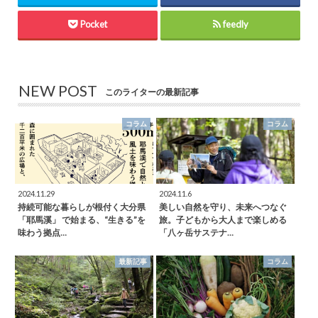
Pocket
feedly
NEW POST
このライターの最新記事
コラム
コラム
2024.11.29
2024.11.6
持続可能な暮らしが根付く大分県
美しい自然を守り、未来へつなぐ
「耶馬溪」 で始まる、“生きる”を
旅。子どもから大人まで楽しめる
味わう拠点…
「八ヶ岳サステナ…
最新記事
コラム