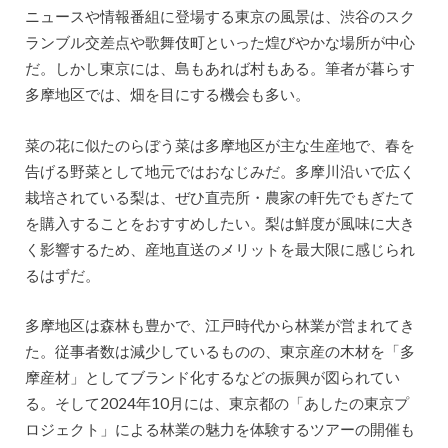
ニュースや情報番組に登場する東京の風景は、渋谷のスク
ランブル交差点や歌舞伎町といった煌びやかな場所が中心
だ。しかし東京には、島もあれば村もある。筆者が暮らす
多摩地区では、畑を目にする機会も多い。
菜の花に似たのらぼう菜は多摩地区が主な生産地で、春を
告げる野菜として地元ではおなじみだ。多摩川沿いで広く
栽培されている梨は、ぜひ直売所・農家の軒先でもぎたて
を購入することをおすすめしたい。梨は鮮度が風味に大き
く影響するため、産地直送のメリットを最大限に感じられ
るはずだ。
多摩地区は森林も豊かで、江戸時代から林業が営まれてき
た。従事者数は減少しているものの、東京産の木材を「多
摩産材」としてブランド化するなどの振興が図られてい
る。そして2024年10月には、東京都の「あしたの東京プ
ロジェクト」による林業の魅力を体験するツアーの開催も