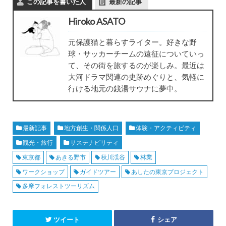
この記事を書いた人
最新の記事
Hiroko ASATO
元保護猫と暮らすライター。好きな野
球・サッカーチームの遠征についていっ
て、その街を旅するのが楽しみ。最近は
大河ドラマ関連の史跡めぐりと、気軽に
行ける地元の銭湯サウナに夢中。
最新記事
地方創生・関係人口
体験・アクティビティ
観光・旅行
サステナビリティ
東京都
あきる野市
秋川渓谷
林業
ワークショップ
ガイドツアー
あしたの東京プロジェクト
多摩フォレストツーリズム
ツイート
シェア