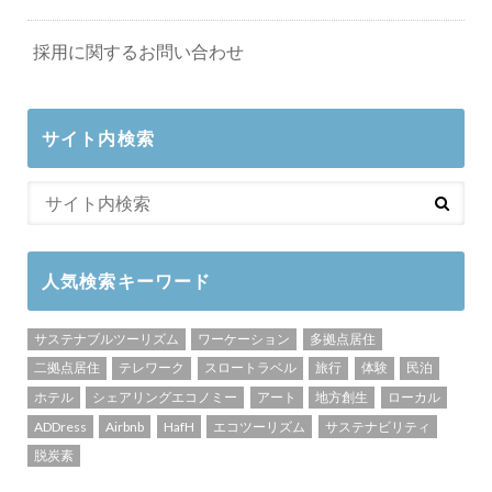
採用に関するお問い合わせ
サイト内検索
人気検索キーワード
サステナブルツーリズム
ワーケーション
多拠点居住
二拠点居住
テレワーク
スロートラベル
旅行
体験
民泊
ホテル
シェアリングエコノミー
アート
地方創生
ローカル
ADDress
Airbnb
HafH
エコツーリズム
サステナビリティ
脱炭素