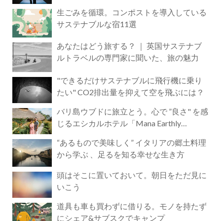
生ごみを循環。コンポストを導入している
サステナブルな宿11選
あなたはどう旅する？ ｜ 英国サステナブ
ルトラベルの専門家に聞いた、旅の魅力
"できるだけサステナブルに飛行機に乗り
たい" CO2排出量を抑えて空を飛ぶには？
バリ島ウブドに旅立とう。心で ”良さ" を感
じるエシカルホテル「Mana Earthly
Paradise」
“あるもので美味しく” イタリアの郷土料理
から学ぶ 、足るを知る幸せな生き方
頭はそこに置いておいて。朝日をただ見に
いこう
道具も車も買わずに借りる。モノを持たず
にシェア&サブスクでキャンプ