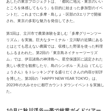
あしたの東京プロジェクトは、「都民に地元・東京のいい
ところを体感してもらう」を目的に始まった参加型のイベ
ントだ。これまでに多摩・島しょ・区部の3エリアで開催
され、東京の多彩な魅力を発信してきた。
第1回は、立川市で農業体験を楽しむ「多摩グリーンツー
リズム」を実施。巨大なターミナル・立川駅の近隣にある
とはとても思えない農園では、収穫した野菜を使った料理
もふるまわれた。第2回の「東京島ネイチャーツーリズ
ム」では、伊豆諸島の神津島へ。星空保護区に認定された
美しい夜空を観察したり、島のシンボル・天上山（てんじ
ょうさん）をトレッキングする盛りだくさんの内容が好評
を博した。第3回の「HAPPY NEW YEAR TOKYO」は、
2023年の大みそかに都庁カウントダウンイベントを実施し
た。
10月に秋川渓谷一帯で林業ガイドツアー