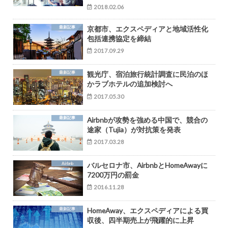
2018.02.06
最新記事
京都市、エクスペディアと地域活性化
包括連携協定を締結
2017.09.29
最新記事
観光庁、宿泊旅行統計調査に民泊のほ
かラブホテルの追加検討へ
2017.05.30
最新記事
Airbnbが攻勢を強める中国で、競合の
途家（Tujia）が対抗策を発表
2017.03.28
Airbnb
バルセロナ市、AirbnbとHomeAwayに
7200万円の罰金
2016.11.28
最新記事
HomeAway、エクスペディアによる買
収後、四半期売上が飛躍的に上昇