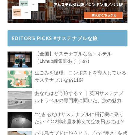
EDITOR’S PICKS #サステナブルな旅
【全国】サステナブルな宿・ホテル
（Livhub編集部おすすめ）
生ごみを循環。コンポストを導入している
サステナブルな宿11選
あなたはどう旅する？ ｜ 英国サステナブ
ルトラベルの専門家に聞いた、旅の魅力
"できるだけサステナブルに飛行機に乗り
たい" CO2排出量を抑えて空を飛ぶには？
バリ島ウブドに旅立とう。心で ”良さ" を感