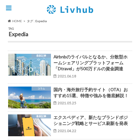
HOME
タグ : Expedia
TAG
Expedia
最新記事
Airbnbのライバルとなるか、分散型ホ
ームシェアリングプラットフォーム
「Dtravel」が500万ドルの資金調達
2021.06.18
コラム
国内・海外旅行予約サイト（OTA）お
すすめ15選、特徴や強みを徹底解説！
2021.05.25
最新記事
エクスペディア、新たなブランドポジ
ショニング戦略とサービス刷新を発表
2021.04.22