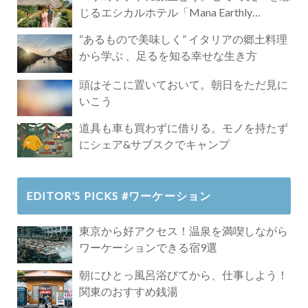
じるエシカルホテル「Mana Earthly
Paradise」
“あるもので美味しく” イタリアの郷土料理
から学ぶ 、足るを知る幸せな生き方
頭はそこに置いておいて。朝日をただ見に
いこう
道具も車も買わずに借りる。モノを持たず
にシェア&サブスクでキャンプ
EDITOR’S PICKS #ワーケーション
東京から好アクセス！温泉を満喫しながら
ワーケーションできる宿9選
朝にひとっ風呂浴びてから、仕事しよう！
関東のおすすめ銭湯