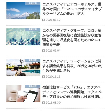
最新記事
エクスペディアとアコーホテルズ、世
界96か国に「ユネスコのサステイナブ
ルツーリズムの誓約」拡大
2021.03.12
最新記事
エクスペディア・グループ、コロナ禍
からの需要回復期に宿泊施設が収益管
理を通じて収益化を図るための6つの
施策を発表
2021.03.04
最新記事
エクスペディア、ワーケーションに関
する調査結果を発表、20代と30代の約
半数が実施に意欲
2020.11.13
最新記事
宿泊比較サービス「atta」、エクスペ
ディアとシステム連携開始。エクスペ
ディア取扱いの宿泊施設も検索可能に
2019.08.30