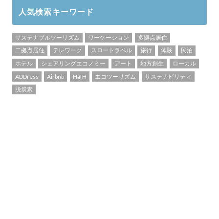
人気検索キーワード
サステナブルツーリズム
ワーケーション
多拠点居住
二拠点居住
テレワーク
スロートラベル
旅行
体験
民泊
ホテル
シェアリングエコノミー
アート
地方創生
ローカル
ADDress
Airbnb
HafH
エコツーリズム
サステナビリティ
脱炭素