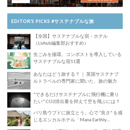
EDITOR’S PICKS #サステナブルな旅
【全国】サステナブルな宿・ホテル
（Livhub編集部おすすめ）
生ごみを循環。コンポストを導入している
サステナブルな宿11選
あなたはどう旅する？ ｜ 英国サステナブ
ルトラベルの専門家に聞いた、旅の魅力
"できるだけサステナブルに飛行機に乗り
たい" CO2排出量を抑えて空を飛ぶには？
バリ島ウブドに旅立とう。心で ”良さ" を感
じるエシカルホテル「Mana Earthly
Paradise」