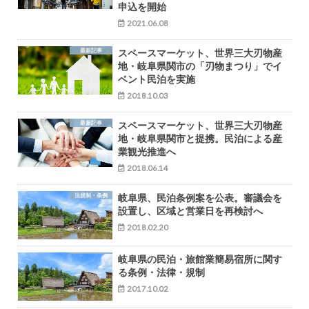
申込を開始
2021.06.08
最新記事
スペースマーケット、世界三大刃物産
地・岐阜県関市の「刃物まつり」でイ
ベント民泊を実施
2018.10.03
最新記事
スペースマーケット、世界三大刃物産
地・岐阜県関市と提携。民泊による産
業観光推進へ
2018.06.14
法規制・条例
岐阜県、民泊条例案を公表。審議会を
設置し、区域と営業日を再検討へ
2018.02.20
岐阜県の民泊・旅館業簡易宿所に関す
る条例・法律・規制
2017.10.02