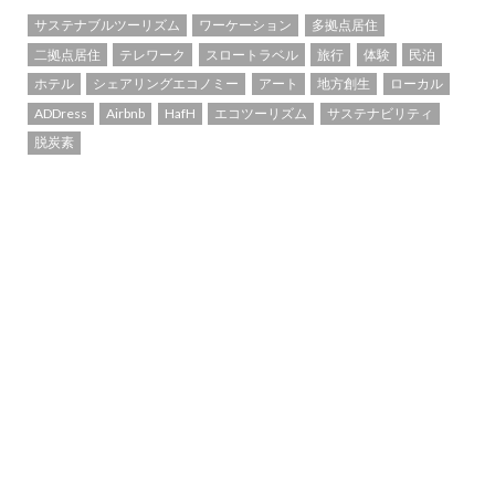
サステナブルツーリズム
ワーケーション
多拠点居住
二拠点居住
テレワーク
スロートラベル
旅行
体験
民泊
ホテル
シェアリングエコノミー
アート
地方創生
ローカル
ADDress
Airbnb
HafH
エコツーリズム
サステナビリティ
脱炭素