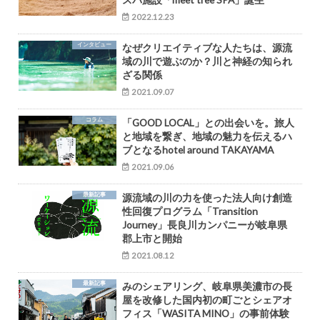
2022.12.23
インタビュー
なぜクリエイティブな人たちは、源流
域の川で遊ぶのか？川と神経の知られ
ざる関係
2021.09.07
コラム
「GOOD LOCAL」との出会いを。旅人
と地域を繋ぎ、地域の魅力を伝えるハ
ブとなるhotel around TAKAYAMA
2021.09.06
最新記事
源流域の川の力を使った法人向け創造
性回復プログラム「Transition
Journey」長良川カンパニーが岐阜県
郡上市と開始
2021.08.12
最新記事
みのシェアリング、岐阜県美濃市の長
屋を改修した国内初の町ごとシェアオ
フィス「WASITA MINO」の事前体験