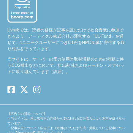
Livhubでは、読者の皆様が記事を読むだけで社会貢献に参加で
きるよう、アーティクル株式会社が運営する「
UU Fund
」を通
じて、1ユニークユーザーにつき0.1円をNPO団体に寄付する取
り組みを行っています。
当サイトは、サーバーの電力使用と取材活動のための移動に伴
うCO2排出などにおいて、排出削減およびカーボン・オフセッ
トに取り組んでいます（
詳細
）。
【広告主の開示について】
・当サイトは、主に広告主の皆様から支払われる広告収入により運営が成り立っ
ています。
・記事広告について：広告主より対価をいただき作成・掲載している記事につい
ては【Sponsored】表記をしています。