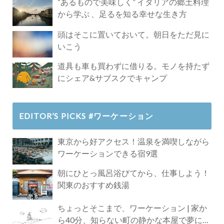
“あるもので美味しく” イタリアの郷土料理
から学ぶ 、足るを知る幸せな生き方
頭はそこに置いておいて。朝日をただ見に
いこう
道具も車も買わずに借りる。モノを持たず
にシェア&サブスクでキャンプ
EDITOR’S PICKS #ワーケーション
東京から好アクセス！温泉を満喫しながら
ワーケーションできる宿9選
朝にひとっ風呂浴びてから、仕事しよう！
関東のおすすめ銭湯
ちょっとそこまで、ワーケーション | 家か
ら40分、知らない町の静かな本屋で夢に近