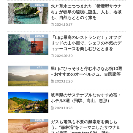
最新記事
水と草木につつまれた「循環型サウナ
村」が岐阜の秘境に誕生。人も、地域
も、自然もととのう旅を
2024.10.17
最新記事
「山は最高のレストランだ！」オフグ
リッドの山小屋で、シェフの本気のデ
ィナーコースを楽しむひとときを
2024.09.30
コラム
里山にひっそりと佇む小さなお宿10選
– おすすめのオーベルジュ、古民家等
2023.12.20
岐阜県のサステナブルなおすすめ宿・
ホテル8選（飛騨、高山、恵那）
2023.10.23
最新記事
ガスも電気も不要の酵素浴を楽しも
う。“森林浴”をテーマにしたサウナ&
スパ施設「meet tree SPA」誕生