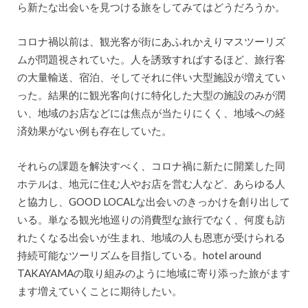
ら新たな出会いを見つける旅をしてみてはどうだろうか。
コロナ禍以前は、観光客が街にあふれかえりマスツーリズ
ムが問題視されていた。人を誘致すればするほど、旅行客
の大量輸送、宿泊、そしてそれに伴い大型施設が増えてい
った。結果的に観光客向けに特化した大型の施設のみが潤
い、地域のお店などには焦点が当たりにくく、地域への経
済効果がない例も存在していた。
それらの課題を解決すべく、コロナ禍に新たに開業した同
ホテルは、地元に住む人やお店を営む人など、あらゆる人
と協力し、GOOD LOCALな出会いのきっかけを創り出して
いる。単なる観光地巡りの消費型な旅行でなく、何度も訪
れたくなる出会いが生まれ、地域の人も恩恵が受けられる
持続可能なツーリズムを目指している。hotel around
TAKAYAMAの取り組みのように地域に寄り添った旅がます
ます増えていくことに期待したい。