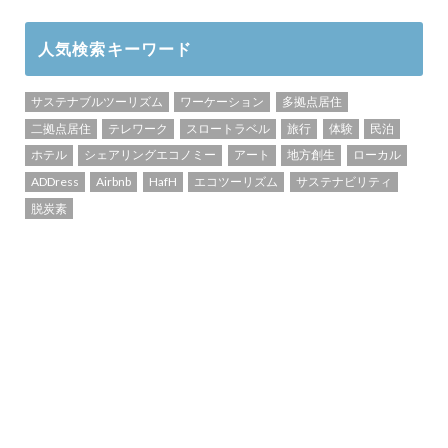
人気検索キーワード
サステナブルツーリズム
ワーケーション
多拠点居住
二拠点居住
テレワーク
スロートラベル
旅行
体験
民泊
ホテル
シェアリングエコノミー
アート
地方創生
ローカル
ADDress
Airbnb
HafH
エコツーリズム
サステナビリティ
脱炭素