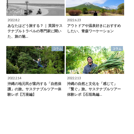
2022.8.2
2022.6.23
あなたはどう旅する？ ｜ 英国サス
アウトドアや温泉好きにおすすめ
テナブルトラベルの専門家に聞い
したい、青森ワーケーション
た、旅の魅…
コラム
コラム
2022.2.14
2022.2.13
沖縄の地元民が案内する「自然保
沖縄の自然と文化を「感じて」
護」の旅。サステナブルツアー体
「繋ぐ」旅。サステナブルツアー
験レポ【万座編】
体験レポ【石垣島編…