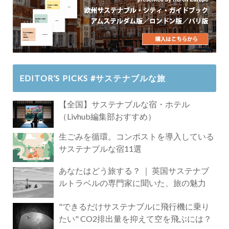
EDITOR’S PICKS #サステナブルな旅
【全国】サステナブルな宿・ホテル
（Livhub編集部おすすめ）
生ごみを循環。コンポストを導入している
サステナブルな宿11選
あなたはどう旅する？ ｜ 英国サステナブ
ルトラベルの専門家に聞いた、旅の魅力
"できるだけサステナブルに飛行機に乗り
たい" CO2排出量を抑えて空を飛ぶには？