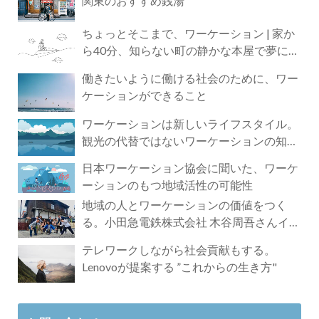
関東のおすすめ銭湯
ちょっとそこまで、ワーケーション | 家か
ら40分、知らない町の静かな本屋で夢に近
づく4時間の旅
働きたいように働ける社会のために、ワー
ケーションができること
ワーケーションは新しいライフスタイル。
観光の代替ではないワーケーションの知ら
れざる魅力
日本ワーケーション協会に聞いた、ワーケ
ーションのもつ地域活性の可能性
地域の人とワーケーションの価値をつく
る。小田急電鉄株式会社 木谷周吾さんイン
タビュー
テレワークしながら社会貢献もする。
Lenovoが提案する ”これからの生き方"