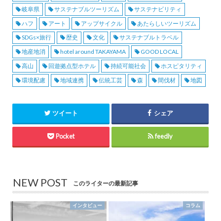
岐阜県
サステナブルツーリズム
サステナビリティ
ハフ
アート
アップサイクル
あたらしいツーリズム
SDGs×旅行
歴史
文化
サステナブルトラベル
地産地消
hotel around TAKAYAMA
GOOD LOCAL
高山
回遊拠点型ホテル
持続可能社会
ホスピタリティ
環境配慮
地域連携
伝統工芸
森
間伐材
地図
ツイート
シェア
Pocket
feedly
NEW POST
このライターの最新記事
インタビュー
コラム