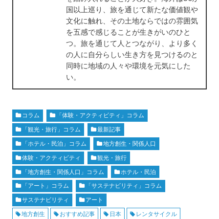
国以上巡り、旅を通じて新たな価値観や
文化に触れ、その土地ならではの雰囲気
を五感で感じることが生きがいのひと
つ。旅を通じて人とつながり、より多く
の人に自分らしい生き方を見つけるのと
同時に地域の人々や環境を元気にした
い。
コラム
「体験・アクティビティ」コラム
「観光・旅行」コラム
最新記事
「ホテル・民泊」コラム
地方創生・関係人口
体験・アクティビティ
観光・旅行
「地方創生・関係人口」コラム
ホテル・民泊
「アート」コラム
「サステナビリティ」コラム
サステナビリティ
アート
地方創生
おすすめ記事
日本
レンタサイクル