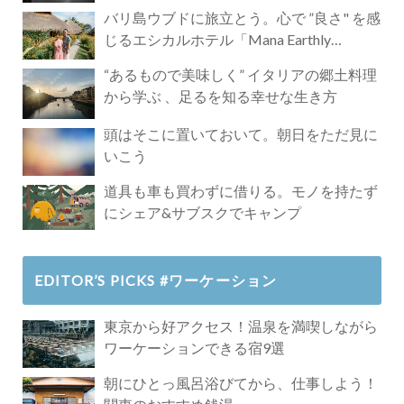
バリ島ウブドに旅立とう。心で ”良さ" を感
じるエシカルホテル「Mana Earthly
Paradise」
“あるもので美味しく” イタリアの郷土料理
から学ぶ 、足るを知る幸せな生き方
頭はそこに置いておいて。朝日をただ見に
いこう
道具も車も買わずに借りる。モノを持たず
にシェア&サブスクでキャンプ
EDITOR’S PICKS #ワーケーション
東京から好アクセス！温泉を満喫しながら
ワーケーションできる宿9選
朝にひとっ風呂浴びてから、仕事しよう！