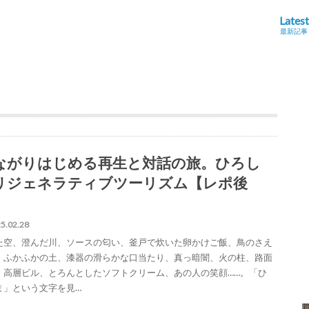
Latest
最新記事
ながりはじめる再生と対話の旅。ひろし
リジェネラティブツーリズム【レポ後
】
5.02.28
た空、澄んだ川、ソースの匂い、釜戸で炊いた卵かけご飯、鳥のさえ
、ふかふかの土、漆器の滑らかな口当たり、真っ暗闇、火の柱、路面
、高層ビル、とろんとしたソフトクリーム、あの人の笑顔……。「ひ
ま」という文字を見…