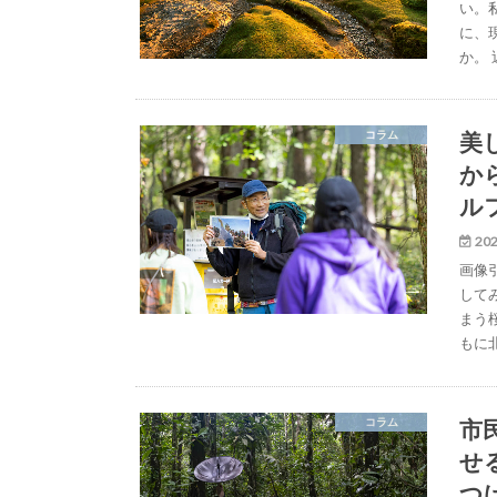
い。
に、
か。
美
コラム
か
ル
202
画像
して
まう
もに
市
コラム
せ
つ