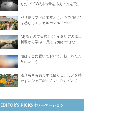
りたい" CO2排出量を抑えて空を飛ぶ
には？
バリ島ウブドに旅立とう。心で ”良さ"
を感じるエシカルホテル「Mana
Earthly Paradise」
“あるもので美味しく” イタリアの郷土
料理から学ぶ 、足るを知る幸せな生き
方
頭はそこに置いておいて。朝日をただ
見にいこう
道具も車も買わずに借りる。モノを持
たずにシェア&サブスクでキャンプ
EDITOR’S PICKS #ワーケーション