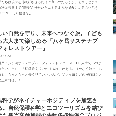
私たちは現状を“持続”させるだけで良いのだろうか。それほどまで
現状は未来まで“持続”させたいと思えるような状況にあるのだろう
 近年そうした懐疑な…
しい自然を守り、未来へつなぐ旅。子ども
ら大人まで楽しめる「八ヶ岳サステナブ
フォレストツアー」
4.11.06
引用：八ヶ岳サステナブル・フォレストツアー 公式HP 人生でいつか
みたいことに、「桜前線を追いかける旅」がある。はかなく散ってし
桜を、もっともっと長く見ていたいのだ。ソメイヨシノの桜前線とと
北上すれば、3…
民科学がネイチャーポジティブを加速さ
る。自然保護科学とエコツーリズムを結び
けた観光客参加型の生物多様性保全プロジ