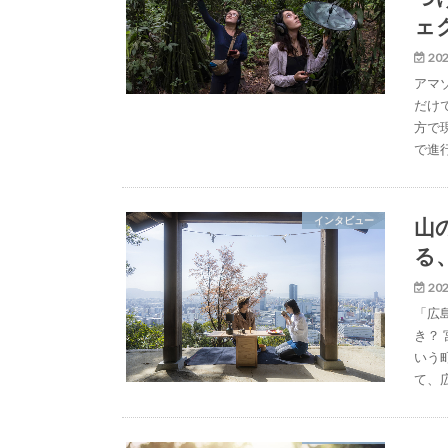
ェ
202
アマ
だけ
方で
で進
山
インタビュー
る、
202
「広
き？
いう
て、