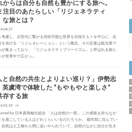
れからは自分も自然も豊かにする旅へ。
ま注目のあたらしい「リジェネラティ
」な旅とは？
4.04.17
を考慮し、次世代に繋がる持続可能な世界を目指す人々を中心に、近
目を浴びる「リジェネレーション」という概念。その言葉は観光業で
心が集まっており、「リジェネラティブツーリズム」と呼ばれる新た
きが世界中で広がっ…
人と自然の共生とよりよい巡り？」伊勢志
・英虞湾で体験した “もやもやと楽しさ”
共存する旅
4.01.19
PR
nsored by 日本真珠輸出組合 「人は自然の一部」 この感覚を持ちなが
々を過ごしている人はどれくらいいるのだろうか。 都市部に住んでい
、自然は人工物や人間に追いやられていて、自然のなかに自分が生き