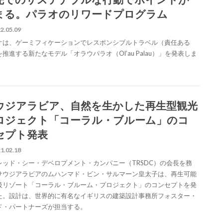
まる。パラオのリワードプログラム
2.05.09
オは、ゲーミフィケーションでレスポンシブルトラベル（責任ある
推進する新たなモデル「オラウパラオ（Ol’au Palau）」を発表しま
ウジアラビア、自然を生かした再生型観光
ロジェクト「コーラル・ブルーム」のコ
セプト発表
1.02.18
レッド・シー・デベロプメント・カンパニー（TRSDC）の会長を務
サウジアラビアのムハンマド・ビン・サルマーン皇太子は、再生可能
級リゾート「コーラル・ブルーム・プロジェクト」のコンセプトを発
た。設計は、世界的に有名なイギリスの建築設計事務所フォスター・
ド・パートナーズが担当する。