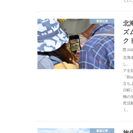
てい
北
最新記事
ズ
ク
202
北海
し、
アを
「B
立ち
川町
物の
究活
く。
旅
最新記事