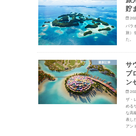
貯
202
パラ
旅）を
た。
サ
最新記事
プ
ン
202
ザ・
める
な高
表し
アン