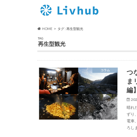
HOME
タグ : 再生型観光
TAG
再生型観光
つ
コラム
ま
編
202
晴れ
ずり
電車
ろし