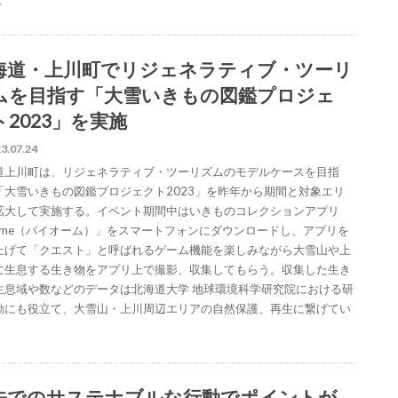
…
海道・上川町でリジェネラティブ・ツーリ
ムを目指す「大雪いきもの図鑑プロジェ
ト2023」を実施
3.07.24
道上川町は、リジェネラティブ・ツーリズムのモデルケースを目指
「大雪いきもの図鑑プロジェクト2023」を昨年から期間と対象エリ
拡大して実施する。イベント期間中はいきものコレクションアプリ
iome（バイオーム）」をスマートフォンにダウンロードし、アプリを
上げて「クエスト」と呼ばれるゲーム機能を楽しみながら大雪山や上
に生息する生き物をアプリ上で撮影、収集してもらう。収集した生き
生息域や数などのデータは北海道大学 地球環境科学研究院における研
動にも役立て、大雪山・上川周辺エリアの自然保護、再生に繋げてい
先でのサステナブルな行動でポイントが