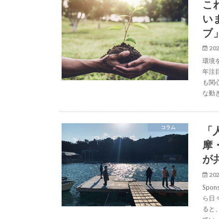
こ
い
ブ
202
環境
年注
も関
な動
「
コラム
摩
が
202
Spo
ら日
ると