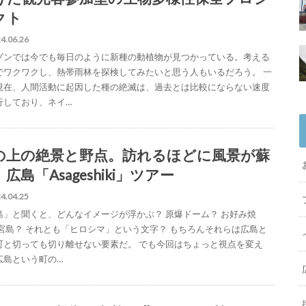
クト
4.06.26
ゾンでは今でも毎日のように新種の動植物が見つかっている。考える
でワクワクし、熱帯雨林を探検してみたいと思う人もいるだろう。 一
現在、人間活動に起因した種の絶滅は、過去とは比較にならない速度
行しており、ネイ…
の上の絶景と野点。訪れるほどに風景が蘇
広島「Asageshiki」ツアー
4.04.25
島」と聞くと、どんなイメージが浮かぶ？ 原爆ドーム？ お好み焼
 宮島？ それとも「ヒロシマ」という文字？ もちろんそれらは広島と
町と切っても切り離せない要素だ。 でも今回はちょっと視点を変え
広島という町の…