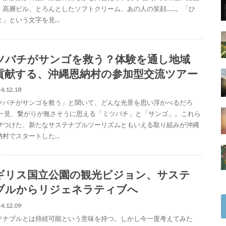
、高層ビル、とろんとしたソフトクリーム、あの人の笑顔……。「ひ
ま」という文字を見…
ツバチがサンゴを救う？体験を通し地域
貢献する、沖縄恩納村の参加型交流ツアー
4.12.18
ツバチがサンゴを救う」と聞いて、どんな光景を思い浮かべるだろ
 一見、繋がりが無さそうに思える「ミツバチ」と「サンゴ」。これら
びつけた、新たなサステナブルツーリズムともいえる取り組みが沖縄
納村でスタートした…
ギリス国立公園の観光ビジョン、サステ
ブルからリジェネラティブへ
4.12.09
テナブルとは持続可能という意味を持つ。しかし今一度考えてみた