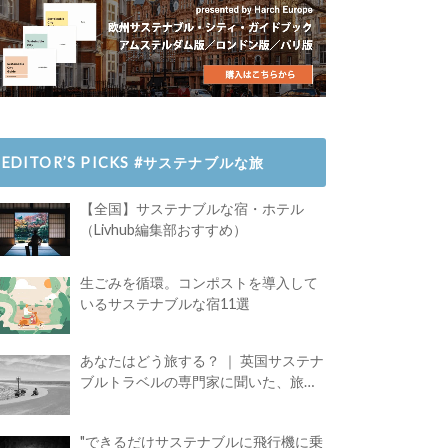
EDITOR’S PICKS #サステナブルな旅
【全国】サステナブルな宿・ホテル
（Livhub編集部おすすめ）
生ごみを循環。コンポストを導入して
いるサステナブルな宿11選
あなたはどう旅する？ ｜ 英国サステナ
ブルトラベルの専門家に聞いた、旅の
魅力
"できるだけサステナブルに飛行機に乗