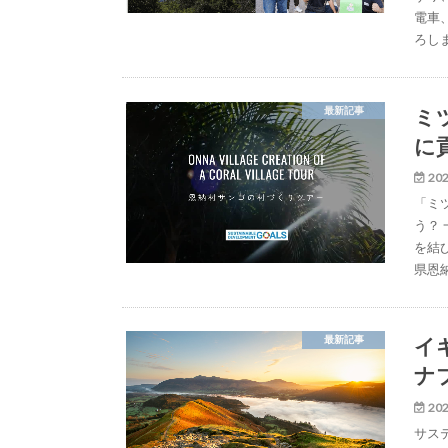
電車
ろし
ミ
最新記事
に
202
「ミ
う？
を結
県恩
イ
最新記事
ナ
202
サス