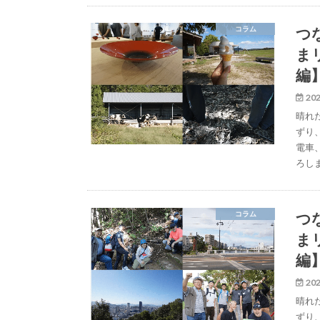
つ
コラム
ま
編
202
晴れ
ずり
電車
ろし
つ
コラム
ま
編
202
晴れ
ずり