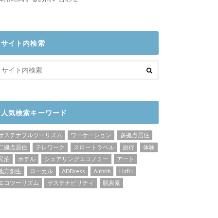
サイト内検索
人気検索キーワード
サステナブルツーリズム
ワーケーション
多拠点居住
二拠点居住
テレワーク
スロートラベル
旅行
体験
民泊
ホテル
シェアリングエコノミー
アート
地方創生
ローカル
ADDress
Airbnb
HafH
エコツーリズム
サステナビリティ
脱炭素