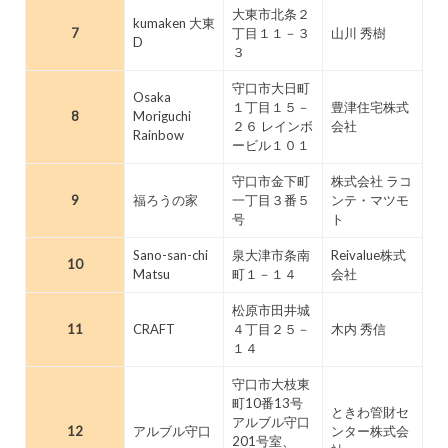
大東市北条２
kumaken 大東
7
丁目１１－３
山川 秀樹
D
３
守口市大日町
Osaka
１丁目１５－
豊津住宅株式
8
Moriguchi
２６ レインボ
会社
Rainbow
ービル１０１
守口市金下町
株式会社 ラコ
9
福ろうの家
一丁目３番５
ンテ・マツモ
号
ト
Sano-san-chi
泉大津市条南
Reivalue株式
10
Matsu
町１－１４
会社
松原市田井城
11
CRAFT
４丁目２５－
木内 秀信
１４
守口市大枝東
町10番13号
ときわ管財セ
アルブル守口
12
アルブル守口
ンター株式会
201号室、