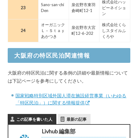
株式会社ハッ
Sano-san-chi
泉佐野市東羽
23
ピーネイショ
Den
倉崎町12-1
ン
オーガニック
株式会社くら
泉佐野市大宮
24
Ｌ－Ｓｔａｙ
しスタイルふ
町12-6-202
あかつき
くろや
大阪府の特区民泊関連情報
大阪府の特区民泊に関する条例の詳細や最新情報について
は下記ページを参考にしてください。
国家戦略特別区域外国人滞在施設経営事業（いわゆる
「特区民泊」）に関する情報提供
この記事を書いた人
最新の記事
Livhub 編集部