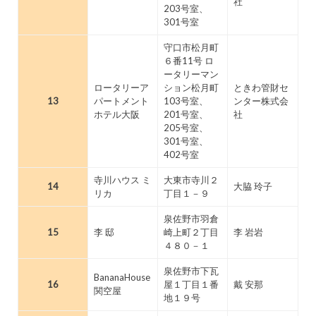
社
203号室、
301号室
守口市松月町
６番11号 ロ
ータリーマン
ロータリーア
ション松月町
ときわ管財セ
13
パートメント
103号室、
ンター株式会
ホテル大阪
201号室、
社
205号室、
301号室、
402号室
寺川ハウス ミ
大東市寺川２
14
大脇 玲子
リカ
丁目１－９
泉佐野市羽倉
15
李 邸
崎上町２丁目
李 岩岩
４８０－１
泉佐野市下瓦
BananaHouse
16
屋１丁目１番
戴 安那
関空屋
地１９号