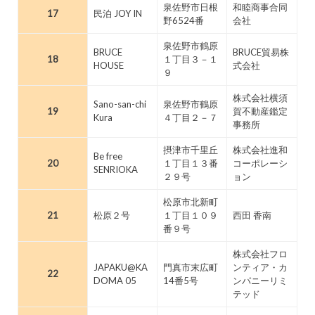
泉佐野市日根
和睦商事合同
17
民泊 JOY IN
野6524番
会社
泉佐野市鶴原
BRUCE
BRUCE貿易株
18
１丁目３－１
HOUSE
式会社
９
株式会社横須
Sano-san-chi
泉佐野市鶴原
19
賀不動産鑑定
Kura
４丁目２－７
事務所
摂津市千里丘
株式会社進和
Be free
20
１丁目１３番
コーポレーシ
SENRIOKA
２９号
ョン
松原市北新町
21
松原２号
１丁目１０９
西田 香南
番９号
株式会社フロ
JAPAKU@KA
門真市末広町
ンティア・カ
22
DOMA 05
14番5号
ンパニーリミ
テッド