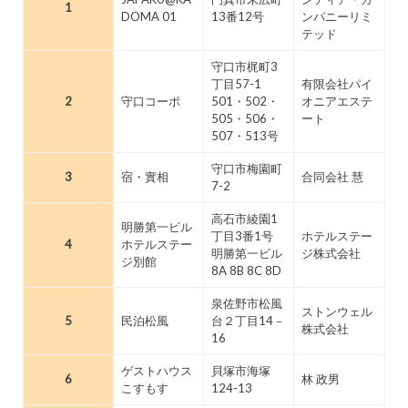
1
DOMA 01
13番12号
ンパニーリミ
テッド
守口市梶町3
丁目57-1
有限会社パイ
2
守口コーポ
501・502・
オニアエステ
505・506・
ート
507・513号
守口市梅園町
3
宿・實相
合同会社 慧
7-2
高石市綾園1
明勝第一ビル
丁目3番1号
ホテルステー
4
ホテルステー
明勝第一ビル
ジ株式会社
ジ別館
8A 8B 8C 8D
泉佐野市松風
ストンウェル
5
民泊松風
台２丁目14－
株式会社
16
ゲストハウス
貝塚市海塚
6
林 政男
こすもす
124-13