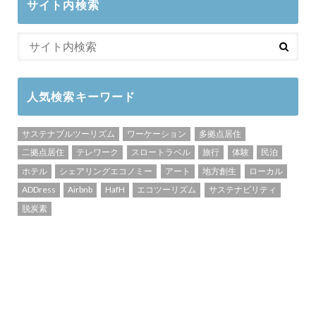
サイト内検索
人気検索キーワード
サステナブルツーリズム
ワーケーション
多拠点居住
二拠点居住
テレワーク
スロートラベル
旅行
体験
民泊
ホテル
シェアリングエコノミー
アート
地方創生
ローカル
ADDress
Airbnb
HafH
エコツーリズム
サステナビリティ
脱炭素