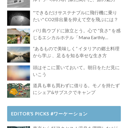
"できるだけサステナブルに飛行機に乗り
たい" CO2排出量を抑えて空を飛ぶには？
バリ島ウブドに旅立とう。心で ”良さ" を感
じるエシカルホテル「Mana Earthly
Paradise」
“あるもので美味しく” イタリアの郷土料理
から学ぶ 、足るを知る幸せな生き方
頭はそこに置いておいて。朝日をただ見に
いこう
道具も車も買わずに借りる。モノを持たず
にシェア&サブスクでキャンプ
EDITOR’S PICKS #ワーケーション