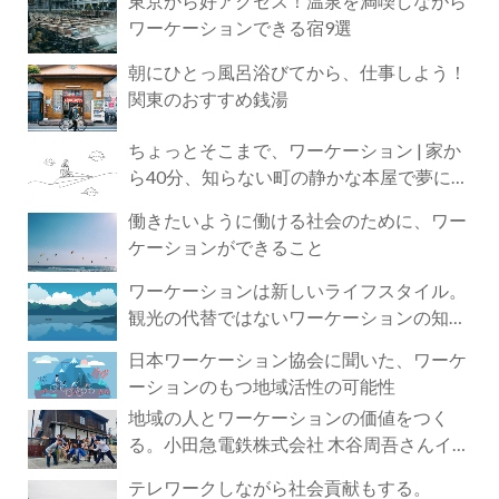
東京から好アクセス！温泉を満喫しながら
ワーケーションできる宿9選
朝にひとっ風呂浴びてから、仕事しよう！
関東のおすすめ銭湯
ちょっとそこまで、ワーケーション | 家か
ら40分、知らない町の静かな本屋で夢に近
づく4時間の旅
働きたいように働ける社会のために、ワー
ケーションができること
ワーケーションは新しいライフスタイル。
観光の代替ではないワーケーションの知ら
れざる魅力
日本ワーケーション協会に聞いた、ワーケ
ーションのもつ地域活性の可能性
地域の人とワーケーションの価値をつく
る。小田急電鉄株式会社 木谷周吾さんイン
タビュー
テレワークしながら社会貢献もする。