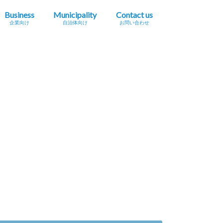
Business
Municipality
Contact us
企業向け
自治体向け
お問い合わせ
・デメリット
モニター参加
企業のメリット・デメリット
ワーケーションの効果
ワーケーションの労務管理
ワーケーションと脱炭素
ワーケーションとSDGs
ジョブケーションとは？
自治体のメリット・デメリット
ワーケーション施設に必要な設備
プレスリリース掲載依頼
イベント・セミナー情報掲載依頼
広告掲載をご希望の方へ
採用に関するお問い合わせ