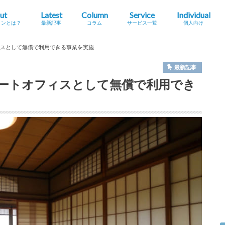
ut
Latest
Column
Service
Individual
ョンとは？
最新記事
コラム
サービス一覧
個人向け
ションとは？
ション人口・市場規模
ションのタイプ・分類
個人のメリット
ワーケーション
ィスとして無償で利用できる事業を実施
最新記事
モートオフィスとして無償で利用でき