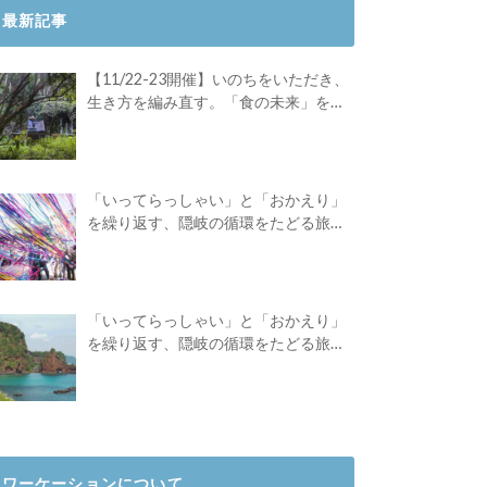
最新記事
【11/22-23開催】いのちをいただき、
生き方を編み直す。「食の未来」を対
話する旅
「いってらっしゃい」と「おかえり」
を繰り返す、隠岐の循環をたどる旅
路。Green Academyツアーレポート後
編
「いってらっしゃい」と「おかえり」
を繰り返す、隠岐の循環をたどる旅
路。Green Academyツアーレポート前
編
ワーケーションについて