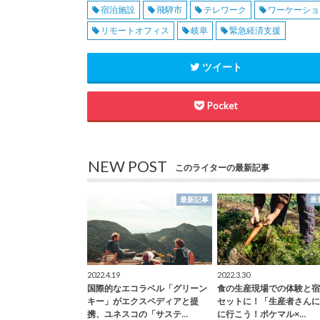
宿泊施設
飛騨市
テレワーク
ワーケーショ
リモートオフィス
岐阜
緊急経済支援
ツイート
Pocket
NEW POST
このライターの最新記事
最新記事
最
2022.4.19
2022.3.30
国際的なエコラベル「グリーン
食の生産現場での体験と宿
キー」がエクスペディアと提
セットに！「生産者さんに
携、ユネスコの「サステ…
に行こう！ポケマル×…