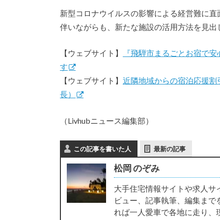
新型コロナウイルスの影響による経営難に直
伴いながらも、新たな施設の活用方法を見出
【ウェブサイト】
『飛騨市まるごとお宿で安
す
【ウェブサイト】
近隣地域からの宿泊応援割
長）
（Livhubニュース編集部）
この記事を書いた人
最新の記事
松岡 のぞみ
大手住宅情報サイトや求人サ
ビュー、記事執筆、編集まで
れば一人愛車で各地に走り、