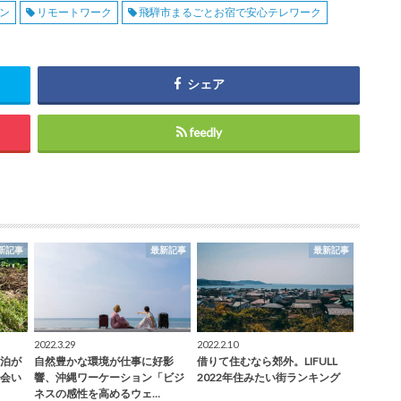
ン
リモートワーク
飛騨市まるごとお宿で安心テレワーク
シェア
feedly
新記事
最新記事
最新記事
2022.3.29
2022.2.10
泊が
自然豊かな環境が仕事に好影
借りて住むなら郊外。LIFULL
会い
響、沖縄ワーケーション「ビジ
2022年住みたい街ランキング
ネスの感性を高めるウェ…