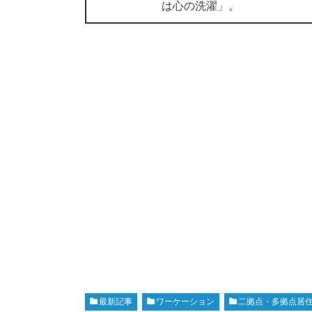
は心の洗濯」。
最新記事
ワーケーション
二拠点・多拠点居