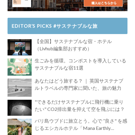
EDITOR’S PICKS #サステナブルな旅
【全国】サステナブルな宿・ホテル
（Livhub編集部おすすめ）
生ごみを循環。コンポストを導入している
サステナブルな宿11選
あなたはどう旅する？ ｜ 英国サステナブ
ルトラベルの専門家に聞いた、旅の魅力
"できるだけサステナブルに飛行機に乗り
たい" CO2排出量を抑えて空を飛ぶには？
バリ島ウブドに旅立とう。心で ”良さ" を感
じるエシカルホテル「Mana Earthly