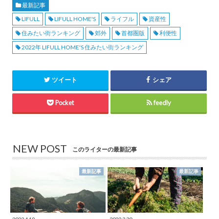
最新記事
LIFULL
LIFULL HOME'S
ライフル
資産性
住みたい街ランキング
郊外
首都圏版
利便性
2022年 LIFULL HOME'S 住みたい街ランキング
ツイート
シェア
Pocket
feedly
NEW POST
このライターの最新記事
最新記事
最新記事