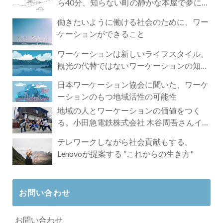
ら40分、知らない町の静かな本屋で夢に近
づく4時間の旅
働きたいように働ける社会のために、ワー
ケーションができること
ワーケーションは新しいライフスタイル。
観光の代替ではないワーケーションの知ら
れざる魅力
日本ワーケーション協会に聞いた、ワーケ
ーションのもつ地域活性の可能性
地域の人とワーケーションの価値をつく
る。小田急電鉄株式会社 木谷周吾さんイン
タビュー
テレワークしながら社会貢献もする。
Lenovoが提案する ”これからの生き方"
お問い合わせ
お問い合わせ