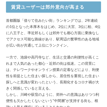
賃貸ユーザーは郊外意向が高まる
首都圏版「借りて住みたい街」ランキングでは、2年連続
の1位となった本厚木をはじめ、2位に大宮、3位に柏、4位
に八王子と、準近郊もしくは郊外でも都心方面に乗換なし
でアクセス可能な路線があり、駅周辺の繁華性のある地域
が広い街が共通して上位にランクイン。
一方で、池袋や高円寺など、生活と交通の利便性が高くこ
れまで人気のあった都心・近郊の街は低迷。この背景に
は、テレワークやオンライン授業の定着などにより、利便
性を前提とした住まい探しから、居住性を重視した住まい
探しへと意識が変わったという、長期化するコロナ禍が大
きく関係していると言える。
しかし、川崎や荻窪のように、郊外への意識はありつつ利
便性も欠かしたくないという“中間層”が支持する街も、根
強い人気を継続していることもわかった。