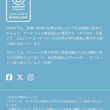
Livhubでは、読者の皆様が記事を読むだけで社会貢献に参加で
きるよう、アーティクル株式会社が運営する「
UU Fund
」を通
じて、1ユニークユーザーにつき0.1円をNPO団体に寄付する取
り組みを行っています。
当サイトは、サーバーの電力使用と取材活動のための移動に伴
うCO2排出などにおいて、排出削減およびカーボン・オフセッ
トに取り組んでいます（
詳細
）。
【広告主の開示について】
・当サイトは、主に広告主の皆様から支払われる広告収入により運営が成り立っ
ています。
・記事広告について：広告主より対価をいただき作成・掲載している記事につい