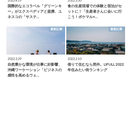
2022.4.19
2022.3.30
国際的なエコラベル「グリーンキ
食の生産現場での体験と宿泊がセ
ー」がエクスペディアと提携、ユ
ットに！「生産者さんに会いに行
ネスコの「サステ…
こう！ポケマル×…
最新記事
最新記事
2022.3.29
2022.2.10
自然豊かな環境が仕事に好影響、
借りて住むなら郊外。LIFULL 2022
沖縄ワーケーション「ビジネスの
年住みたい街ランキング
感性を高めるウェ…