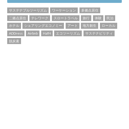
サステナブルツーリズム
ワーケーション
多拠点居住
二拠点居住
テレワーク
スロートラベル
旅行
体験
民泊
ホテル
シェアリングエコノミー
アート
地方創生
ローカル
ADDress
Airbnb
HafH
エコツーリズム
サステナビリティ
脱炭素