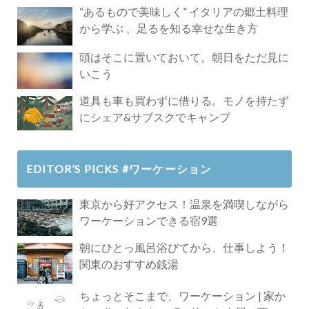
Paradise」
“あるもので美味しく” イタリアの郷土料理
から学ぶ 、足るを知る幸せな生き方
頭はそこに置いておいて。朝日をただ見に
いこう
道具も車も買わずに借りる。モノを持たず
にシェア&サブスクでキャンプ
EDITOR’S PICKS #ワーケーション
東京から好アクセス！温泉を満喫しながら
ワーケーションできる宿9選
朝にひとっ風呂浴びてから、仕事しよう！
関東のおすすめ銭湯
ちょっとそこまで、ワーケーション | 家か