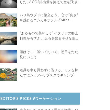
りたい" CO2排出量を抑えて空を飛ぶ
には？
バリ島ウブドに旅立とう。心で ”良さ"
を感じるエシカルホテル「Mana
Earthly Paradise」
“あるもので美味しく” イタリアの郷土
料理から学ぶ 、足るを知る幸せな生き
方
頭はそこに置いておいて。朝日をただ
見にいこう
道具も車も買わずに借りる。モノを持
たずにシェア&サブスクでキャンプ
EDITOR’S PICKS #ワーケーション
東京から好アクセス！温泉を満喫しな