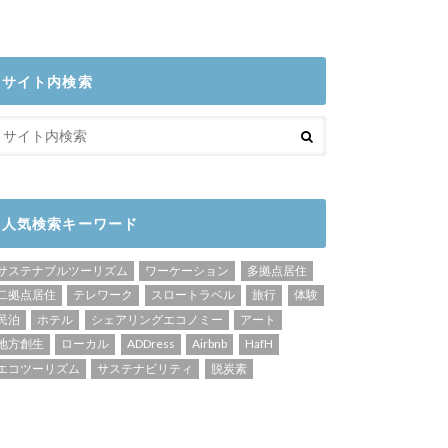
サイト内検索
人気検索キーワード
サステナブルツーリズム
ワーケーション
多拠点居住
二拠点居住
テレワーク
スロートラベル
旅行
体験
民泊
ホテル
シェアリングエコノミー
アート
地方創生
ローカル
ADDress
Airbnb
HafH
エコツーリズム
サステナビリティ
脱炭素