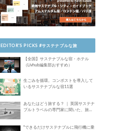
EDITOR’S PICKS #サステナブルな旅
【全国】サステナブルな宿・ホテル
（Livhub編集部おすすめ）
生ごみを循環。コンポストを導入して
いるサステナブルな宿11選
あなたはどう旅する？ ｜ 英国サステナ
ブルトラベルの専門家に聞いた、旅の
魅力
"できるだけサステナブルに飛行機に乗