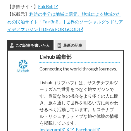
【参照サイト】
FairBnb
【転載元】
利益の半分は地域に還元。地域による地域のた
めの民泊サイト「FairBnB」 | 世界のソーシャルグッドなア
イデアマガジン | IDEAS FOR GOOD
この記事を書いた人
最新の記事
Livhub 編集部
Connecting the world through journeys.
Livhub（リブハブ）は、サステナブルツ
ーリズムで世界をつなぐ旅マガジンで
す。良質な旅の機会をより多くの人に開
き、旅を通して世界を明るい方に向かわ
せるべく活動しています。サステナブ
ル・リジェネラティブな旅や体験の情報
を掲載しています。
Instagram
,
X
,
Facebook