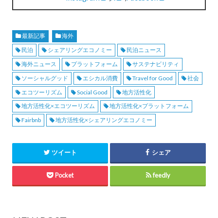
最新記事
海外
民泊
シェアリングエコノミー
民泊ニュース
海外ニュース
プラットフォーム
サステナビリティ
ソーシャルグッド
エシカル消費
Travel for Good
社会
エコツーリズム
Social Good
地方活性化
地方活性化×エコツーリズム
地方活性化×プラットフォーム
Fairbnb
地方活性化×シェアリングエコノミー
ツイート
シェア
Pocket
feedly