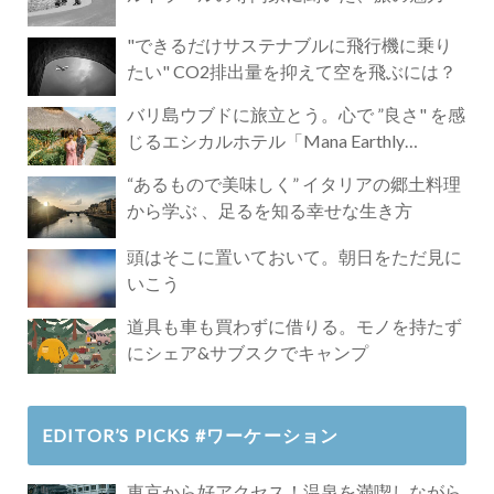
"できるだけサステナブルに飛行機に乗り
たい" CO2排出量を抑えて空を飛ぶには？
バリ島ウブドに旅立とう。心で ”良さ" を感
じるエシカルホテル「Mana Earthly
Paradise」
“あるもので美味しく” イタリアの郷土料理
から学ぶ 、足るを知る幸せな生き方
頭はそこに置いておいて。朝日をただ見に
いこう
道具も車も買わずに借りる。モノを持たず
にシェア&サブスクでキャンプ
EDITOR’S PICKS #ワーケーション
東京から好アクセス！温泉を満喫しながら