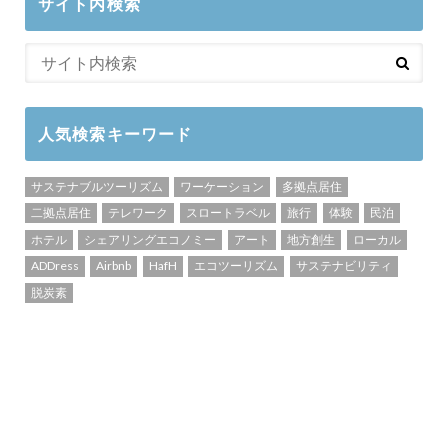
サイト内検索
人気検索キーワード
サステナブルツーリズム
ワーケーション
多拠点居住
二拠点居住
テレワーク
スロートラベル
旅行
体験
民泊
ホテル
シェアリングエコノミー
アート
地方創生
ローカル
ADDress
Airbnb
HafH
エコツーリズム
サステナビリティ
脱炭素