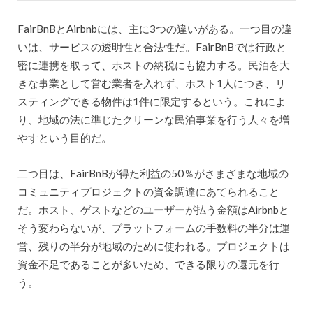
FairBnBとAirbnbには、主に3つの違いがある。一つ目の違
いは、サービスの透明性と合法性だ。FairBnBでは行政と
密に連携を取って、ホストの納税にも協力する。民泊を大
きな事業として営む業者を入れず、ホスト1人につき、リ
スティングできる物件は1件に限定するという。これによ
り、地域の法に準じたクリーンな民泊事業を行う人々を増
やすという目的だ。
二つ目は、FairBnBが得た利益の50％がさまざまな地域の
コミュニティプロジェクトの資金調達にあてられること
だ。ホスト、ゲストなどのユーザーが払う金額はAirbnbと
そう変わらないが、プラットフォームの手数料の半分は運
営、残りの半分が地域のために使われる。プロジェクトは
資金不足であることが多いため、できる限りの還元を行
う。