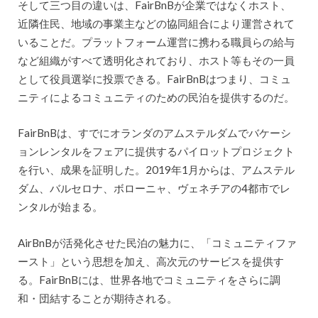
そして三つ目の違いは、FairBnBが企業ではなくホスト、
近隣住民、地域の事業主などの協同組合により運営されて
いることだ。プラットフォーム運営に携わる職員らの給与
など組織がすべて透明化されており、ホスト等もその一員
として役員選挙に投票できる。FairBnBはつまり、コミュ
ニティによるコミュニティのための民泊を提供するのだ。
FairBnBは、すでにオランダのアムステルダムでバケーシ
ョンレンタルをフェアに提供するパイロットプロジェクト
を行い、成果を証明した。2019年1月からは、アムステル
ダム、バルセロナ、ボローニャ、ヴェネチアの4都市でレ
ンタルが始まる。
AirBnBが活発化させた民泊の魅力に、「コミュニティファ
ースト」という思想を加え、高次元のサービスを提供す
る。FairBnBには、世界各地でコミュニティをさらに調
和・団結することが期待される。