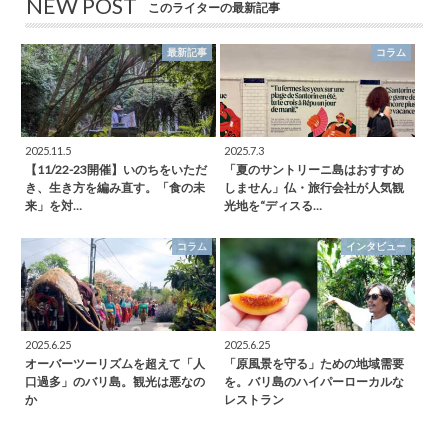
NEW POST
このライターの最新記事
最新記事
コラム
2025.11.5
2025.7.3
【11/22-23開催】いのちをいただ
「夏のサントリーニ島はおすすめ
き、生き方を編み直す。「食の未
しません」仏・旅行会社が人気観
来」を対…
光地を“ディスる…
コラム
インタビュー
2025.6.25
2025.6.25
オーバーツーリズムを超えて「人
「原風景を守る」ための地域需要
口過多」のバリ島。観光は悪なの
を。バリ島のハイパーローカルな
か
レストラン