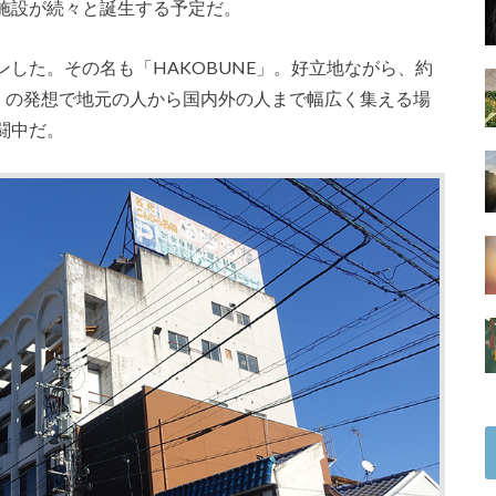
施設が続々と誕生する予定だ。
した。その名も「HAKOBUNE」。好立地ながら、約
園」の発想で地元の人から国内外の人まで幅広く集える場
闘中だ。