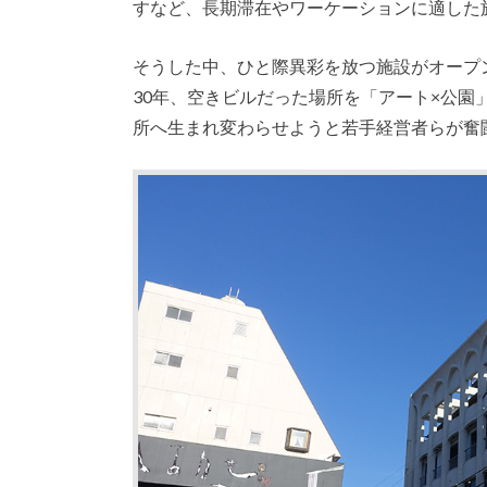
すなど、長期滞在やワーケーションに適した
そうした中、ひと際異彩を放つ施設がオープン
30年、空きビルだった場所を「アート×公
所へ生まれ変わらせようと若手経営者らが奮