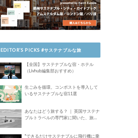
EDITOR’S PICKS #サステナブルな旅
【全国】サステナブルな宿・ホテル
（Livhub編集部おすすめ）
生ごみを循環。コンポストを導入して
いるサステナブルな宿11選
あなたはどう旅する？ ｜ 英国サステナ
ブルトラベルの専門家に聞いた、旅の
魅力
"できるだけサステナブルに飛行機に乗