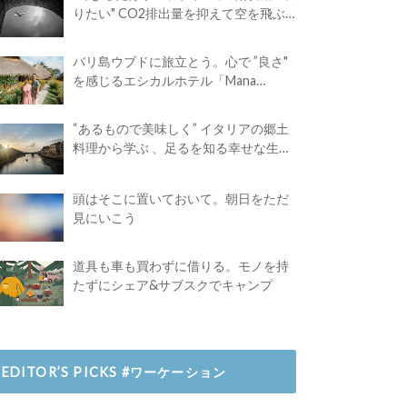
りたい" CO2排出量を抑えて空を飛ぶ
には？
バリ島ウブドに旅立とう。心で ”良さ"
を感じるエシカルホテル「Mana
Earthly Paradise」
“あるもので美味しく” イタリアの郷土
料理から学ぶ 、足るを知る幸せな生き
方
頭はそこに置いておいて。朝日をただ
見にいこう
道具も車も買わずに借りる。モノを持
たずにシェア&サブスクでキャンプ
EDITOR’S PICKS #ワーケーション