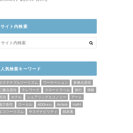
サイト内検索
人気検索キーワード
サステナブルツーリズム
ワーケーション
多拠点居住
二拠点居住
テレワーク
スロートラベル
旅行
体験
民泊
ホテル
シェアリングエコノミー
アート
地方創生
ローカル
ADDress
Airbnb
HafH
エコツーリズム
サステナビリティ
脱炭素