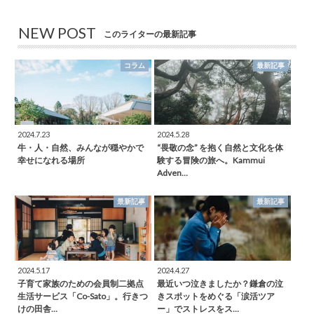
NEW POST
このライターの最新記事
コラム
最新記事
2024.7.23
2024.5.28
牛・人・自然、みんなが穏やかで
“畏敬の念” を抱く自然と文化を体
幸せになれる場所
験する冒険の旅へ。Kammui
Adven…
最新記事
最新記事
2024.5.17
2024.4.27
子育て家族のための会員制二拠点
最近いつ泣きましたか？鎌倉の泣
生活サービス「Co-Sato」。行きつ
きスポットをめぐる「涙活ツア
けの田舎…
ー」でストレスをス…