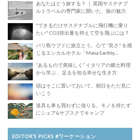
あなたはどう旅する？ ｜ 英国サステナブ
ルトラベルの専門家に聞いた、旅の魅力
"できるだけサステナブルに飛行機に乗り
たい" CO2排出量を抑えて空を飛ぶには？
バリ島ウブドに旅立とう。心で ”良さ" を感
じるエシカルホテル「Mana Earthly
Paradise」
“あるもので美味しく” イタリアの郷土料理
から学ぶ 、足るを知る幸せな生き方
頭はそこに置いておいて。朝日をただ見に
いこう
道具も車も買わずに借りる。モノを持たず
にシェア&サブスクでキャンプ
EDITOR’S PICKS #ワーケーション