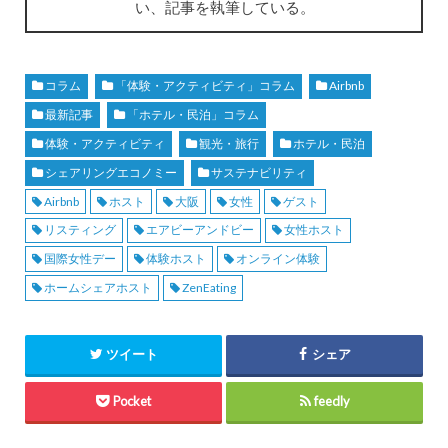
い、記事を執筆している。
コラム
「体験・アクティビティ」コラム
Airbnb
最新記事
「ホテル・民泊」コラム
体験・アクティビティ
観光・旅行
ホテル・民泊
シェアリングエコノミー
サステナビリティ
Airbnb
ホスト
大阪
女性
ゲスト
リスティング
エアビーアンドビー
女性ホスト
国際女性デー
体験ホスト
オンライン体験
ホームシェアホスト
ZenEating
ツイート
シェア
Pocket
feedly