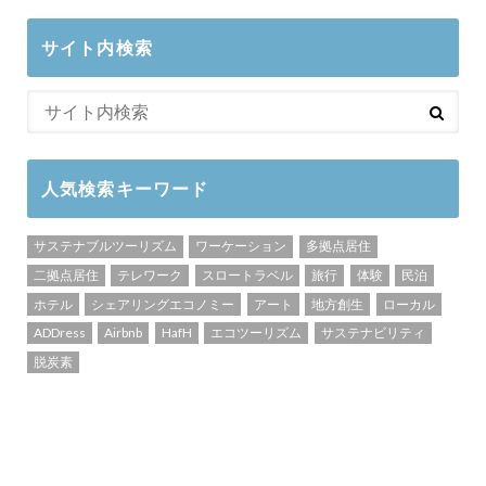
サイト内検索
人気検索キーワード
サステナブルツーリズム
ワーケーション
多拠点居住
二拠点居住
テレワーク
スロートラベル
旅行
体験
民泊
ホテル
シェアリングエコノミー
アート
地方創生
ローカル
ADDress
Airbnb
HafH
エコツーリズム
サステナビリティ
脱炭素