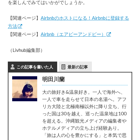
を楽しんでみてはいかがでしょうか。
【関連ページ】
Airbnbのホストになる！Airbnbに登録する
方法
【関連ページ】
Airbnb（エアビーアンドビー）
（Livhub編集部）
この記事を書いた人
最新の記事
明田川蘭
大の旅好き&温泉好き。一人で海外へ、
一人で車を走らせて日本の名湯へ。アフ
リカ大陸と北極南極以外に降り立ち、行
った国は30を越え、巡った温泉地は100
を超える。沖縄観光メディアの編集者や
ホテルメディアの立ち上げ経験あり。
「旅は人の心を豊かにする」と本気で思