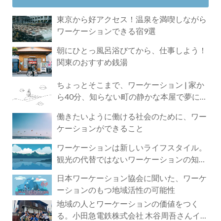
東京から好アクセス！温泉を満喫しながら
ワーケーションできる宿9選
朝にひとっ風呂浴びてから、仕事しよう！
関東のおすすめ銭湯
ちょっとそこまで、ワーケーション | 家か
ら40分、知らない町の静かな本屋で夢に近
づく4時間の旅
働きたいように働ける社会のために、ワー
ケーションができること
ワーケーションは新しいライフスタイル。
観光の代替ではないワーケーションの知ら
れざる魅力
日本ワーケーション協会に聞いた、ワーケ
ーションのもつ地域活性の可能性
地域の人とワーケーションの価値をつく
る。小田急電鉄株式会社 木谷周吾さんイン