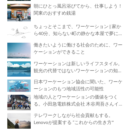
朝にひとっ風呂浴びてから、仕事しよう！
関東のおすすめ銭湯
ちょっとそこまで、ワーケーション | 家か
ら40分、知らない町の静かな本屋で夢に近
づく4時間の旅
働きたいように働ける社会のために、ワー
ケーションができること
ワーケーションは新しいライフスタイル。
観光の代替ではないワーケーションの知ら
れざる魅力
日本ワーケーション協会に聞いた、ワーケ
ーションのもつ地域活性の可能性
地域の人とワーケーションの価値をつく
る。小田急電鉄株式会社 木谷周吾さんイン
タビュー
テレワークしながら社会貢献もする。
Lenovoが提案する ”これからの生き方"