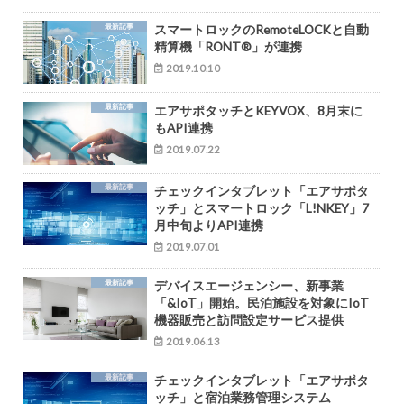
最新記事
スマートロックのRemoteLOCKと自動
精算機「RONT®︎」が連携
2019.10.10
最新記事
エアサポタッチとKEYVOX、8月末に
もAPI連携
2019.07.22
最新記事
チェックインタブレット「エアサポタ
ッチ」とスマートロック「L!NKEY」7
月中旬よりAPI連携
2019.07.01
最新記事
デバイスエージェンシー、新事業
「&IoT」開始。民泊施設を対象にIoT
機器販売と訪問設定サービス提供
2019.06.13
最新記事
チェックインタブレット「エアサポタ
ッチ」と宿泊業務管理システム