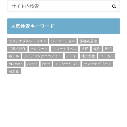
人気検索キーワード
サステナブルツーリズム
ワーケーション
多拠点居住
二拠点居住
テレワーク
スロートラベル
旅行
体験
民泊
ホテル
シェアリングエコノミー
アート
地方創生
ローカル
ADDress
Airbnb
HafH
エコツーリズム
サステナビリティ
脱炭素