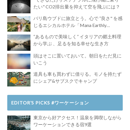
たい" CO2排出量を抑えて空を飛ぶには？
バリ島ウブドに旅立とう。心で ”良さ" を感
じるエシカルホテル「Mana Earthly
Paradise」
“あるもので美味しく” イタリアの郷土料理
から学ぶ 、足るを知る幸せな生き方
頭はそこに置いておいて。朝日をただ見に
いこう
道具も車も買わずに借りる。モノを持たず
にシェア&サブスクでキャンプ
EDITOR’S PICKS #ワーケーション
東京から好アクセス！温泉を満喫しながら
ワーケーションできる宿9選