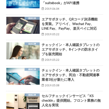
「suitebook」がAPI連携
2019.06.04
最新記事
エアサポタッチ、QRコード決済機能
を実装。アリペイ、Wechat Pay、
LINE Pay、PayPay、楽天ペイに対応
2019.05.22
最新記事
チェックイン・本人確認タブレットの
エアサポタッチ、8インチの防水タイ
プを販売開始
2019.05.22
最新記事
チェックイン・本人確認タブレットの
エアサポタッチ、民泊・不動産関連事
業者3社が新たに導入
2019.05.08
最新記事
セルフチェックインサービス「KS
checkin」提供開始。フロント業務の無
人化を実現