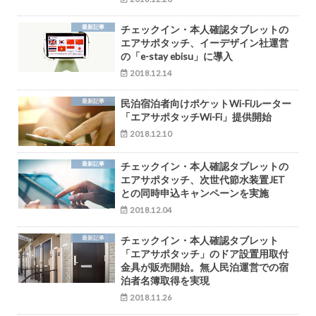
最新記事
チェックイン・本人確認タブレットの
エアサポタッチ、イーデザイン社運営
の「e-stay ebisu」に導入
2018.12.14
最新記事
民泊宿泊者向けポケットWi-Fiルーター
「エアサポタッチWi-Fi」提供開始
2018.12.10
最新記事
チェックイン・本人確認タブレットの
エアサポタッチ、次世代節水装置JET
との同時申込キャンペーンを実施
2018.12.04
最新記事
チェックイン・本人確認タブレット
「エアサポタッチ」のドア設置用取付
金具が販売開始。無人民泊運営での宿
泊者名簿取得を実現
2018.11.26