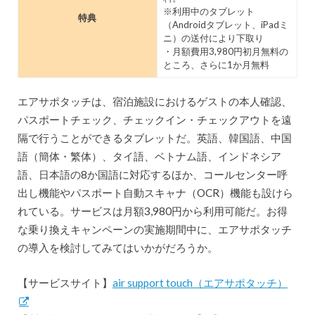
※利用中のタブレット
特典
（Androidタブレット、iPadミ
ニ）の送付により下取り
・月額費用3,980円初月無料の
ところ、さらに1か月無料
エアサポタッチは、宿泊施設におけるゲストの本人確認、
パスポートチェック、チェックイン・チェックアウトを遠
隔で行うことができるタブレットだ。英語、韓国語、中国
語（簡体・繁体）、タイ語、ベトナム語、インドネシア
語、日本語の8か国語に対応するほか、コールセンター呼
出し機能やパスポート自動スキャナ（OCR）機能も設けら
れている。サービスは月額3,980円から利用可能だ。お得
な乗り換えキャンペーンの実施期間中に、エアサポタッチ
の導入を検討してみてはいかがだろうか。
【サービスサイト】
air support touch（エアサポタッチ）