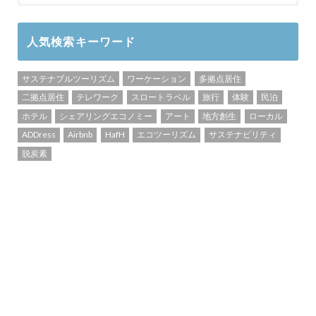
人気検索キーワード
サステナブルツーリズム
ワーケーション
多拠点居住
二拠点居住
テレワーク
スロートラベル
旅行
体験
民泊
ホテル
シェアリングエコノミー
アート
地方創生
ローカル
ADDress
Airbnb
HafH
エコツーリズム
サステナビリティ
脱炭素