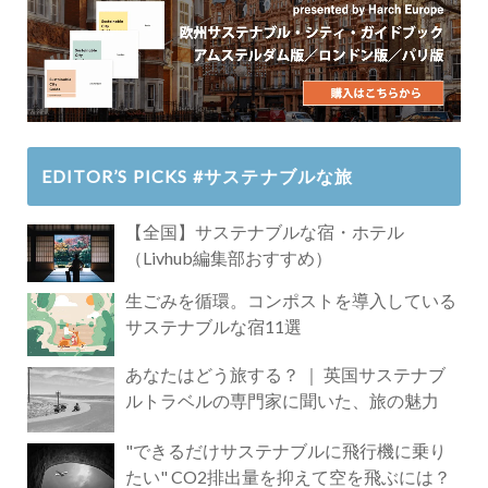
EDITOR’S PICKS #サステナブルな旅
【全国】サステナブルな宿・ホテル
（Livhub編集部おすすめ）
生ごみを循環。コンポストを導入している
サステナブルな宿11選
あなたはどう旅する？ ｜ 英国サステナブ
ルトラベルの専門家に聞いた、旅の魅力
"できるだけサステナブルに飛行機に乗り
たい" CO2排出量を抑えて空を飛ぶには？