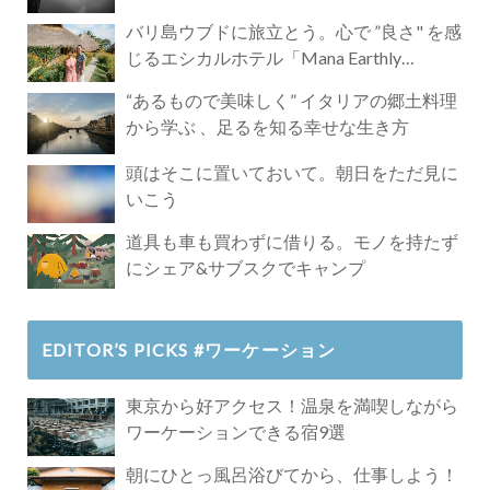
バリ島ウブドに旅立とう。心で ”良さ" を感
じるエシカルホテル「Mana Earthly
Paradise」
“あるもので美味しく” イタリアの郷土料理
から学ぶ 、足るを知る幸せな生き方
頭はそこに置いておいて。朝日をただ見に
いこう
道具も車も買わずに借りる。モノを持たず
にシェア&サブスクでキャンプ
EDITOR’S PICKS #ワーケーション
東京から好アクセス！温泉を満喫しながら
ワーケーションできる宿9選
朝にひとっ風呂浴びてから、仕事しよう！