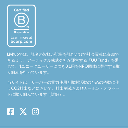
Livhubでは、読者の皆様が記事を読むだけで社会貢献に参加で
きるよう、アーティクル株式会社が運営する「
UU Fund
」を通
じて、1ユニークユーザーにつき0.1円をNPO団体に寄付する取
り組みを行っています。
当サイトは、サーバーの電力使用と取材活動のための移動に伴
うCO2排出などにおいて、排出削減およびカーボン・オフセッ
トに取り組んでいます（
詳細
）。