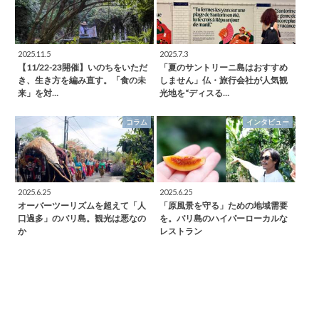
2025.11.5
2025.7.3
【11/22-23開催】いのちをいただ
「夏のサントリーニ島はおすすめ
き、生き方を編み直す。「食の未
しません」仏・旅行会社が人気観
来」を対…
光地を“ディスる…
コラム
インタビュー
2025.6.25
2025.6.25
オーバーツーリズムを超えて「人
「原風景を守る」ための地域需要
口過多」のバリ島。観光は悪なの
を。バリ島のハイパーローカルな
か
レストラン