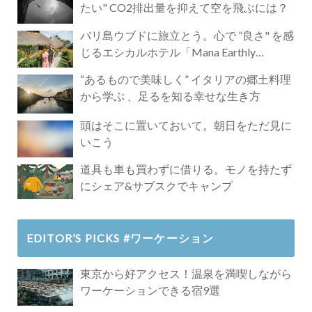
たい" CO2排出量を抑えて空を飛ぶには？
バリ島ウブドに旅立とう。心で ”良さ" を感
じるエシカルホテル「Mana Earthly
Paradise」
“あるもので美味しく” イタリアの郷土料理
から学ぶ 、足るを知る幸せな生き方
頭はそこに置いておいて。朝日をただ見に
いこう
道具も車も買わずに借りる。モノを持たず
にシェア&サブスクでキャンプ
EDITOR’S PICKS #ワーケーション
東京から好アクセス！温泉を満喫しながら
ワーケーションできる宿9選