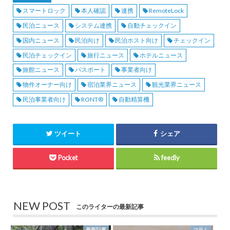
スマートロック
本人確認
連携
RemoteLock
民泊ニュース
システム連携
自動チェックイン
国内ニュース
民泊向け
民泊ホスト向け
チェックイン
民泊チェックイン
旅行ニュース
ホテルニュース
旅館ニュース
パスポート
事業者向け
物件オーナー向け
宿泊業界ニュース
観光業界ニュース
民泊事業者向け
RONT®︎
自動精算機
ツイート
シェア
Pocket
feedly
NEW POST
このライターの最新記事
最新記事
コラム