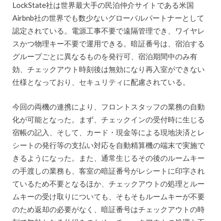
LockState社は世界最大手の民泊仲介サイトである米国
Airbnb社の世界でも数少ないグローバルパートナーとして
認定されている。電源工事不要で遠隔管理でき、ワイヤレ
スかつ物理キー不要で運用できる。暗証番号は、宿泊する
グループごとに異なるものを発行可、宿泊期間中のみ有
効、チェックアウト時刻後は無効になり再入室ができない
仕様となっており、セキュリティに配慮されている。
今回の両機の連携により、フロントスタッフの業務の自動
化が可能となった。まず、チェックインの受付時に生じる
宿帳の記入、そして、カード・現金等による現地決済とレ
シートの発行等の支払い対応を自動精算機の端末で実施で
きるようになった。また、通常生じるその後のルームキー
の手渡しの業務も、客室の暗証番号がレシートに印字され
ているため不要となるほか、チェックアウトの処理とルー
ムキーの受け取りについても、そもそもルームキーが不要
のため返却の必要がなく、暗証番号はチェックアウトの時