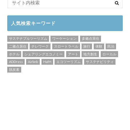
人気検索キーワード
サステナブルツーリズム
ワーケーション
多拠点居住
二拠点居住
テレワーク
スロートラベル
旅行
体験
民泊
ホテル
シェアリングエコノミー
アート
地方創生
ローカル
ADDress
Airbnb
HafH
エコツーリズム
サステナビリティ
脱炭素