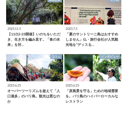
2025.11.5
2025.7.3
【11/22-23開催】いのちをいただ
「夏のサントリーニ島はおすすめ
き、生き方を編み直す。「食の未
しません」仏・旅行会社が人気観
来」を対…
光地を“ディスる…
コラム
インタビュー
2025.6.25
2025.6.25
オーバーツーリズムを超えて「人
「原風景を守る」ための地域需要
口過多」のバリ島。観光は悪なの
を。バリ島のハイパーローカルな
か
レストラン