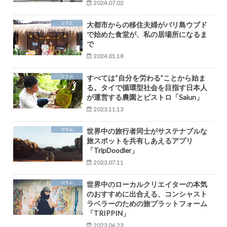
2024.07.02
コラム
大都市からの移住夫婦がバリ島ウブド
で始めた食堂が、私の居場所になるま
で
2024.01.18
コラム
すべては“自分を労わる”ことから始ま
る。タイで循環型社会を目指す日本人
が運営する農園とビストロ「Saiun」
2023.11.13
コラム
世界中の旅行者同士がサステナブルな
旅スポットを共有しあえるアプリ
「TripDoodler」
2023.07.11
コラム
世界中のローカルクリエイターの本気
のおすすめに出合える、コンシャスト
ラベラーのための旅プラットフォーム
「TRIPPIN」
2023.06.23