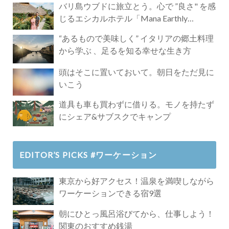
バリ島ウブドに旅立とう。心で ”良さ" を感
じるエシカルホテル「Mana Earthly
Paradise」
“あるもので美味しく” イタリアの郷土料理
から学ぶ 、足るを知る幸せな生き方
頭はそこに置いておいて。朝日をただ見に
いこう
道具も車も買わずに借りる。モノを持たず
にシェア&サブスクでキャンプ
EDITOR’S PICKS #ワーケーション
東京から好アクセス！温泉を満喫しながら
ワーケーションできる宿9選
朝にひとっ風呂浴びてから、仕事しよう！
関東のおすすめ銭湯