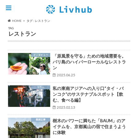
HOME
タグ : レストラン
TAG
レストラン
インタビュー
「原風景を守る」ための地域需要を。
バリ島のハイパーローカルなレストラ
ン
2025.06.25
コラム
私の東南アジアへの入り口“タイ・バ
ンコク”のサステナブルスポット【飲
む、食べる編】
2025.02.13
最新記事
樹木のパワーに満ちた「BAUM」のア
イテムを、京都嵐山の宿で住まうよう
に体験