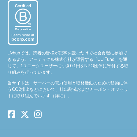
Livhubでは、読者の皆様が記事を読むだけで社会貢献に参加で
きるよう、アーティクル株式会社が運営する「
UU Fund
」を通
じて、1ユニークユーザーにつき0.1円をNPO団体に寄付する取
り組みを行っています。
当サイトは、サーバーの電力使用と取材活動のための移動に伴
うCO2排出などにおいて、排出削減およびカーボン・オフセッ
トに取り組んでいます（
詳細
）。