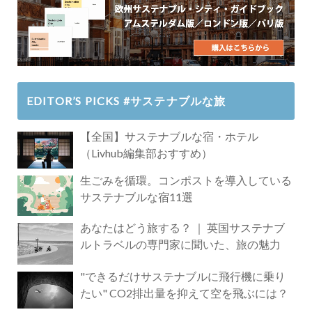
EDITOR’S PICKS #サステナブルな旅
【全国】サステナブルな宿・ホテル
（Livhub編集部おすすめ）
生ごみを循環。コンポストを導入している
サステナブルな宿11選
あなたはどう旅する？ ｜ 英国サステナブ
ルトラベルの専門家に聞いた、旅の魅力
"できるだけサステナブルに飛行機に乗り
たい" CO2排出量を抑えて空を飛ぶには？