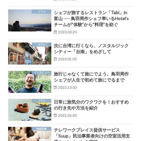
コラム
シェフが旅するレストラン「Tabi」in
富山 ── 鳥羽周作シェフ率いるHotel’s
チームが“体験”から“料理”を紡ぐ
2023.03.20
コラム
次に台湾に行くなら、ノスタルジック
シティー「台南」をめざして
2023.01.05
インタビュー
旅行じゃなくて旅にでよう。鳥羽周作
シェフが人生で初めて旅にでるまで
2022.10.03
コラム
日常に旅気分のワクワクを！おすすめ
の行き先や方法を紹介
2022.06.03
最新記事
テレワークプレイス提供サービス
「Suup」民泊事業者向けの空室活用支