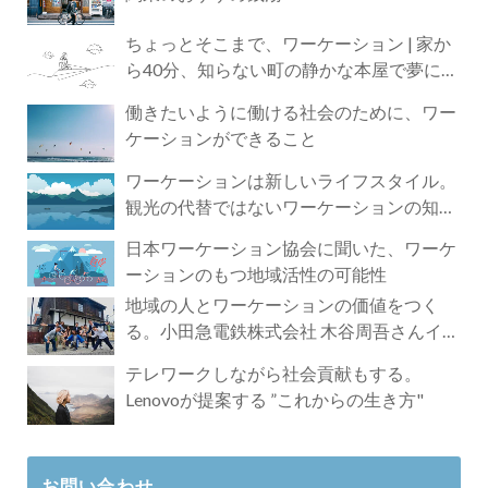
ちょっとそこまで、ワーケーション | 家か
ら40分、知らない町の静かな本屋で夢に近
づく4時間の旅
働きたいように働ける社会のために、ワー
ケーションができること
ワーケーションは新しいライフスタイル。
観光の代替ではないワーケーションの知ら
れざる魅力
日本ワーケーション協会に聞いた、ワーケ
ーションのもつ地域活性の可能性
地域の人とワーケーションの価値をつく
る。小田急電鉄株式会社 木谷周吾さんイン
タビュー
テレワークしながら社会貢献もする。
Lenovoが提案する ”これからの生き方"
お問い合わせ