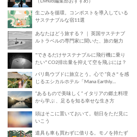
（Livhub編集部おすすめ）
生ごみを循環。コンポストを導入している
サステナブルな宿11選
あなたはどう旅する？ ｜ 英国サステナブ
ルトラベルの専門家に聞いた、旅の魅力
"できるだけサステナブルに飛行機に乗り
たい" CO2排出量を抑えて空を飛ぶには？
バリ島ウブドに旅立とう。心で ”良さ" を感
じるエシカルホテル「Mana Earthly
Paradise」
“あるもので美味しく” イタリアの郷土料理
から学ぶ 、足るを知る幸せな生き方
頭はそこに置いておいて。朝日をただ見に
いこう
道具も車も買わずに借りる。モノを持たず