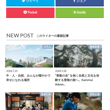
ツイート
シェア
Pocket
feedly
NEW POST
このライターの最新記事
コラム
最新記事
2024.7.23
2024.5.28
牛・人・自然、みんなが穏やかで
“畏敬の念” を抱く自然と文化を体
幸せになれる場所
験する冒険の旅へ。Kammui
Adven…
最新記事
最新記事