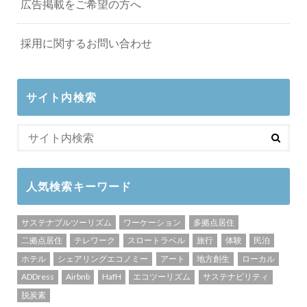
広告掲載をご希望の方へ
採用に関するお問い合わせ
サイト内検索
人気検索キーワード
サステナブルツーリズム
ワーケーション
多拠点居住
二拠点居住
テレワーク
スロートラベル
旅行
体験
民泊
ホテル
シェアリングエコノミー
アート
地方創生
ローカル
ADDress
Airbnb
HafH
エコツーリズム
サステナビリティ
脱炭素