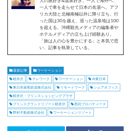
大の旅好き&温泉好き。一人で海外へ、
一人で車を走らせて日本の名湯へ。アフ
リカ大陸と北極南極以外に降り立ち、行
った国は30を越え、巡った温泉地は100
を超える。沖縄観光メディアの編集者や
ホテルメディアの立ち上げ経験あり。
「旅は人の心を豊かにする」と本気で思
い、記事を執筆している。
最新記事
ワーケーション
軽井沢
テレワーク
ワーケーション
JR東日本
東日本旅客鉄道株式会社
リモートワーク
シェアオフィス
軽井沢・プリンスショッピングプラザ
プリンスグランドリゾート軽井沢
西武プロパティーズ
野村不動産株式会社
ワーケーションリゾート