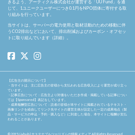
きるよう、アーティクル株式会社が運営する「
UU Fund
」を通
じて、1ユニークユーザーにつき0.1円をNPO団体に寄付する取
り組みを行っています。
当サイトは、サーバーの電力使用と取材活動のための移動に伴
うCO2排出などにおいて、排出削減およびカーボン・オフセッ
トに取り組んでいます（
詳細
）。
【広告主の開示について】
・当サイトは、主に広告主の皆様から支払われる広告収入により運営が成り立っ
ています。
・記事広告について：広告主より対価をいただき作成・掲載している記事につい
ては【Sponsored】表記をしています。
・成果報酬型広告について：読者の皆様が本サイトに掲載されているテキスト・
画像リンクを経由してリンク先サイトの運営主体が設定した一定の成果地点（製
品・サービスの申込・予約・購入など）に到達した場合、本サイトに報酬が支払
われることがあります。
© 2015
Livhub | サステナブルツーリズムの情報メディア
.All Rights Reserved.