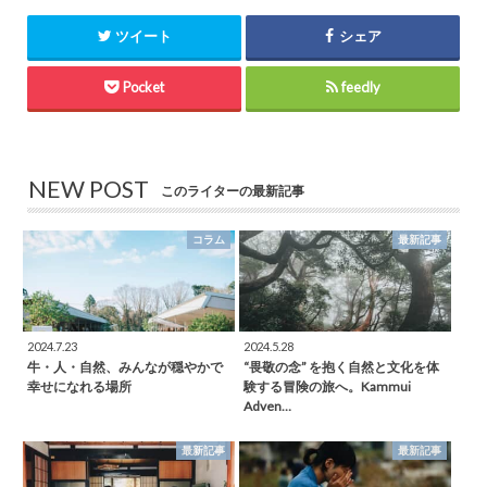
ツイート
シェア
Pocket
feedly
NEW POST
このライターの最新記事
コラム
最新記事
2024.7.23
2024.5.28
牛・人・自然、みんなが穏やかで
“畏敬の念” を抱く自然と文化を体
幸せになれる場所
験する冒険の旅へ。Kammui
Adven…
最新記事
最新記事