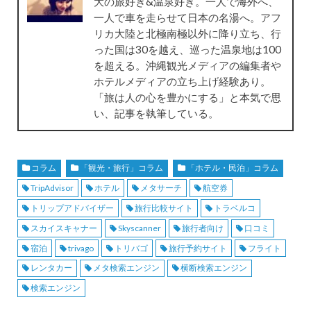
大の旅好き&温泉好き。一人で海外へ、
一人で車を走らせて日本の名湯へ。アフ
リカ大陸と北極南極以外に降り立ち、行
った国は30を越え、巡った温泉地は100
を超える。沖縄観光メディアの編集者や
ホテルメディアの立ち上げ経験あり。
「旅は人の心を豊かにする」と本気で思
い、記事を執筆している。
コラム
「観光・旅行」コラム
「ホテル・民泊」コラム
TripAdvisor
ホテル
メタサーチ
航空券
トリップアドバイザー
旅行比較サイト
トラベルコ
スカイスキャナー
Skyscanner
旅行者向け
口コミ
宿泊
trivago
トリバゴ
旅行予約サイト
フライト
レンタカー
メタ検索エンジン
横断検索エンジン
検索エンジン