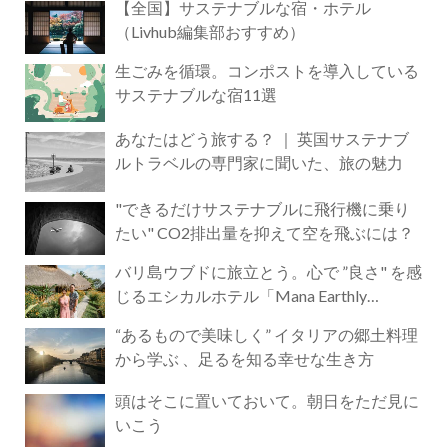
【全国】サステナブルな宿・ホテル
（Livhub編集部おすすめ）
生ごみを循環。コンポストを導入している
サステナブルな宿11選
あなたはどう旅する？ ｜ 英国サステナブ
ルトラベルの専門家に聞いた、旅の魅力
"できるだけサステナブルに飛行機に乗り
たい" CO2排出量を抑えて空を飛ぶには？
バリ島ウブドに旅立とう。心で ”良さ" を感
じるエシカルホテル「Mana Earthly
Paradise」
“あるもので美味しく” イタリアの郷土料理
から学ぶ 、足るを知る幸せな生き方
頭はそこに置いておいて。朝日をただ見に
いこう