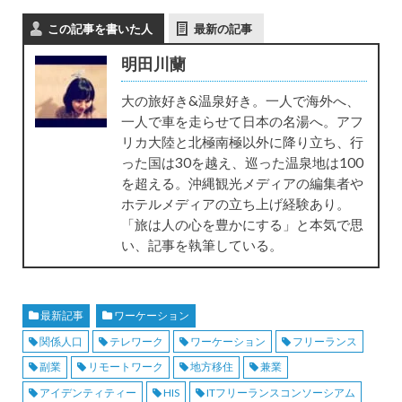
この記事を書いた人
最新の記事
明田川蘭
大の旅好き&温泉好き。一人で海外へ、
一人で車を走らせて日本の名湯へ。アフ
リカ大陸と北極南極以外に降り立ち、行
った国は30を越え、巡った温泉地は100
を超える。沖縄観光メディアの編集者や
ホテルメディアの立ち上げ経験あり。
「旅は人の心を豊かにする」と本気で思
い、記事を執筆している。
最新記事
ワーケーション
関係人口
テレワーク
ワーケーション
フリーランス
副業
リモートワーク
地方移住
兼業
アイデンティティー
HIS
ITフリーランスコンソーシアム