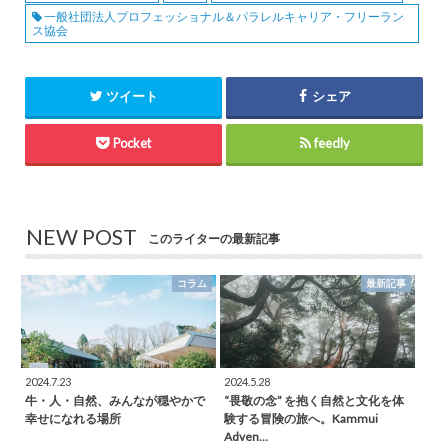
一般社団法人プロフェッショナル＆パラレルキャリア・フリーラン
ス協会
ツイート
シェア
Pocket
feedly
NEW POST
このライターの最新記事
コラム
最新記事
2024.7.23
2024.5.28
牛・人・自然、みんなが穏やかで
“畏敬の念” を抱く自然と文化を体
幸せになれる場所
験する冒険の旅へ。Kammui
Adven…