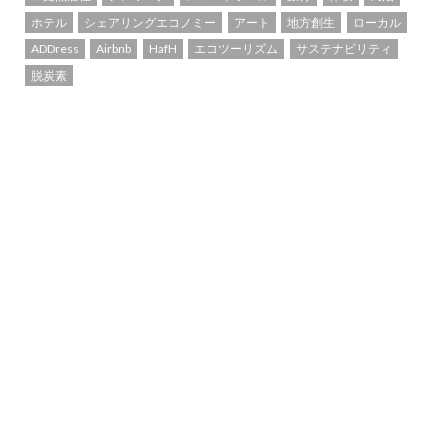
ホテル
シェアリングエコノミー
アート
地方創生
ローカル
ADDress
Airbnb
HafH
エコツーリズム
サステナビリティ
脱炭素