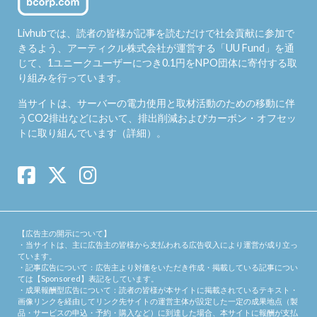
Livhubでは、読者の皆様が記事を読むだけで社会貢献に参加で
きるよう、アーティクル株式会社が運営する「
UU Fund
」を通
じて、1ユニークユーザーにつき0.1円をNPO団体に寄付する取
り組みを行っています。
当サイトは、サーバーの電力使用と取材活動のための移動に伴
うCO2排出などにおいて、排出削減およびカーボン・オフセッ
トに取り組んでいます（
詳細
）。
【広告主の開示について】
・当サイトは、主に広告主の皆様から支払われる広告収入により運営が成り立っ
ています。
・記事広告について：広告主より対価をいただき作成・掲載している記事につい
ては【Sponsored】表記をしています。
・成果報酬型広告について：読者の皆様が本サイトに掲載されているテキスト・
画像リンクを経由してリンク先サイトの運営主体が設定した一定の成果地点（製
品・サービスの申込・予約・購入など）に到達した場合、本サイトに報酬が支払