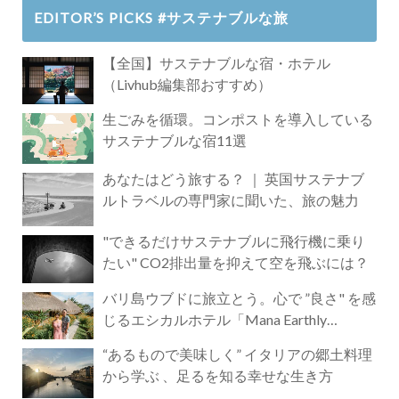
EDITOR’S PICKS #サステナブルな旅
【全国】サステナブルな宿・ホテル
（Livhub編集部おすすめ）
生ごみを循環。コンポストを導入している
サステナブルな宿11選
あなたはどう旅する？ ｜ 英国サステナブ
ルトラベルの専門家に聞いた、旅の魅力
"できるだけサステナブルに飛行機に乗り
たい" CO2排出量を抑えて空を飛ぶには？
バリ島ウブドに旅立とう。心で ”良さ" を感
じるエシカルホテル「Mana Earthly
Paradise」
“あるもので美味しく” イタリアの郷土料理
から学ぶ 、足るを知る幸せな生き方