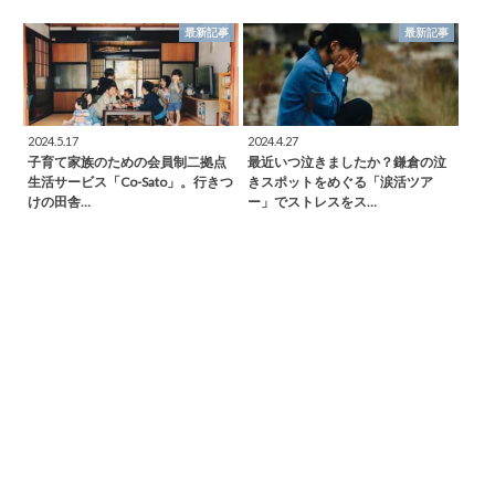
最新記事
最新記事
2024.5.17
2024.4.27
子育て家族のための会員制二拠点
最近いつ泣きましたか？鎌倉の泣
生活サービス「Co-Sato」。行きつ
きスポットをめぐる「涙活ツア
けの田舎…
ー」でストレスをス…