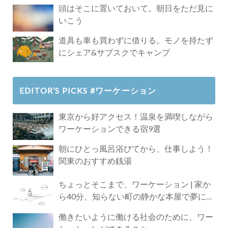
頭はそこに置いておいて。朝日をただ見に
いこう
道具も車も買わずに借りる。モノを持たず
にシェア&サブスクでキャンプ
EDITOR’S PICKS #ワーケーション
東京から好アクセス！温泉を満喫しながら
ワーケーションできる宿9選
朝にひとっ風呂浴びてから、仕事しよう！
関東のおすすめ銭湯
ちょっとそこまで、ワーケーション | 家か
ら40分、知らない町の静かな本屋で夢に近
づく4時間の旅
働きたいように働ける社会のために、ワー