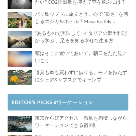
たい" CO2排出量を抑えて空を飛ぶには？
バリ島ウブドに旅立とう。心で ”良さ" を感
じるエシカルホテル「Mana Earthly
Paradise」
“あるもので美味しく” イタリアの郷土料理
から学ぶ 、足るを知る幸せな生き方
頭はそこに置いておいて。朝日をただ見に
いこう
道具も車も買わずに借りる。モノを持たず
にシェア&サブスクでキャンプ
EDITOR’S PICKS #ワーケーション
東京から好アクセス！温泉を満喫しながら
ワーケーションできる宿9選