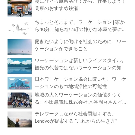
朝にひとっ風呂浴びてから、仕事しよう！
関東のおすすめ銭湯
ちょっとそこまで、ワーケーション | 家か
ら40分、知らない町の静かな本屋で夢に近
づく4時間の旅
働きたいように働ける社会のために、ワー
ケーションができること
ワーケーションは新しいライフスタイル。
観光の代替ではないワーケーションの知ら
れざる魅力
日本ワーケーション協会に聞いた、ワーケ
ーションのもつ地域活性の可能性
地域の人とワーケーションの価値をつく
る。小田急電鉄株式会社 木谷周吾さんイン
タビュー
テレワークしながら社会貢献もする。
Lenovoが提案する ”これからの生き方"