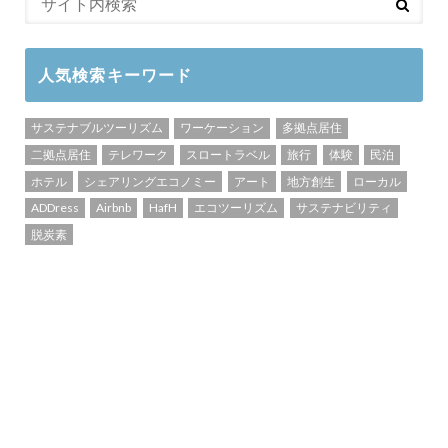
人気検索キーワード
サステナブルツーリズム
ワーケーション
多拠点居住
二拠点居住
テレワーク
スロートラベル
旅行
体験
民泊
ホテル
シェアリングエコノミー
アート
地方創生
ローカル
ADDress
Airbnb
HafH
エコツーリズム
サステナビリティ
脱炭素