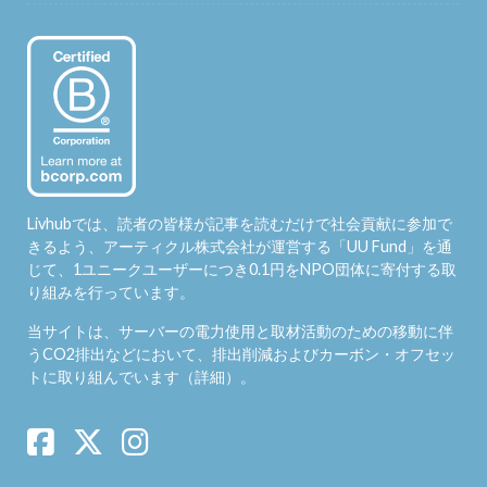
Livhubでは、読者の皆様が記事を読むだけで社会貢献に参加で
きるよう、アーティクル株式会社が運営する「
UU Fund
」を通
じて、1ユニークユーザーにつき0.1円をNPO団体に寄付する取
り組みを行っています。
当サイトは、サーバーの電力使用と取材活動のための移動に伴
うCO2排出などにおいて、排出削減およびカーボン・オフセッ
トに取り組んでいます（
詳細
）。