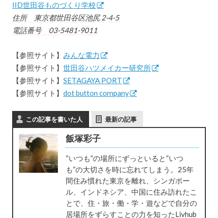
IID世田谷ものづくり学校
住所 東京都世田谷区池尻 2-4-5
電話番号 03-5481-9011
【参照サイト】
みんな電力
【参照サイト】
世田谷ハツメイカー研究所
【参照サイト】
SETAGAYA PORT
【参照サイト】
dot button company
この記事を書いた人
最新の記事
飯塚彩子
“いつも”の場所にずっといると“いつ
も”の大切さを時に忘れてしまう。25年
間住み慣れた東京を離れ、シンガポー
ル、インドネシア、中国に住み訪れたこ
とで、住・旅・働・学・遊などで自分の
居場所をずらすことの力を知ったLivhub