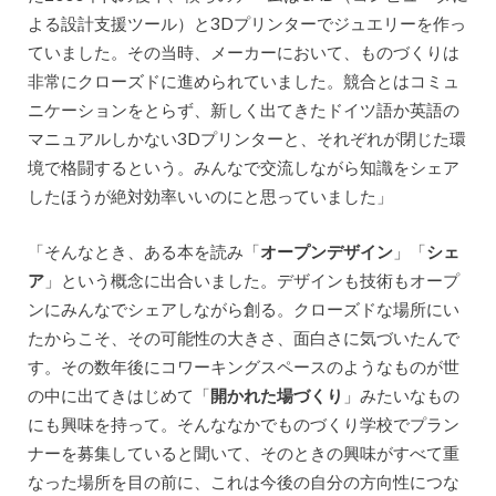
よる設計支援ツール）と3Dプリンターでジュエリーを作っ
ていました。その当時、メーカーにおいて、ものづくりは
非常にクローズドに進められていました。競合とはコミュ
ニケーションをとらず、新しく出てきたドイツ語か英語の
マニュアルしかない3Dプリンターと、それぞれが閉じた環
境で格闘するという。みんなで交流しながら知識をシェア
したほうが絶対効率いいのにと思っていました」
「そんなとき、ある本を読み「
オープンデザイン
」「
シェ
ア
」という概念に出合いました。デザインも技術もオープ
ンにみんなでシェアしながら創る。クローズドな場所にい
たからこそ、その可能性の大きさ、面白さに気づいたんで
す。その数年後にコワーキングスペースのようなものが世
の中に出てきはじめて「
開かれた場づくり
」みたいなもの
にも興味を持って。そんななかでものづくり学校でプラン
ナーを募集していると聞いて、そのときの興味がすべて重
なった場所を目の前に、これは今後の自分の方向性につな