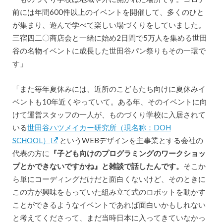
前には年間600件以上のイベントを開催して、多くのひと
が集まり、遊んで学べて楽しい場づくりをしていました。
三宿四二〇商店会と一緒に始め2日間で5万人を集める世田
谷の名物イベントに成長した世田谷パン祭りもその一環で
す」
「また毎年夏休みには、近所のこどもたち向けに夏休みイ
ベントも10年近くやっていて。ある年、そのイベントに向
けて運営スタッフの一人が、ものづくり学校に入居されて
いる
世田谷ハツメイカー研究所（現名称：DOH
SCHOOL）
というWEBデザインを主事業とする会社の
代表の方に
『子ども向けのプログラミングのワークショッ
プとかできないですかね』と雑談で話したんです。
そこか
ら単にコーディングだけだと面白くないけど、そのときに
この方が興味をもっていた組み立て式のロボットを動かす
ことができるようなイベントであれば面白いかもしれない
と考えてくださって、まだ当時日本に入ってきていなかっ