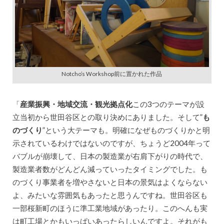
Notcho’s Workshop前に置かれた作品
「
産業振興・地域交流・観光拠点化
この3つのテーマが設
立当初から世田谷区との取り決めにありました。そして”
も
のづくり
”という大テーマも。明確になぜものづくりかと明
示されているわけではないのですが、ちょうど2004年って
バブルが崩壊して、日本の製造業が右肩下がりの時代で、
製造業者数がどんどん減っていったタイミングでした。も
のづくり事業者を増やさないと日本の景気はよくならない
よ、みたいな雰囲気もあったと思うんですね。世田谷区も
一部桜新町のほうに準工業地域があったり。このへんも実
は町工場とかもいっぱいあったらしいんですよ。それがも