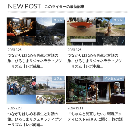
NEW POST
このライターの最新記事
コラム
コラム
2025.2.28
2025.2.28
つながりはじめる再生と対話の
つながりはじめる再生と対話の
旅。ひろしまリジェネラティブツ
旅。ひろしまリジェネラティブツ
ーリズム【レポ後編…
ーリズム【レポ中編…
コラム
インタビュー
2025.2.28
2024.12.11
つながりはじめる再生と対話の
「ちゃんと見直したい」環境アク
旅。ひろしまリジェネラティブツ
ティビストeriさんに聞く、旅の話
ーリズム【レポ前編…