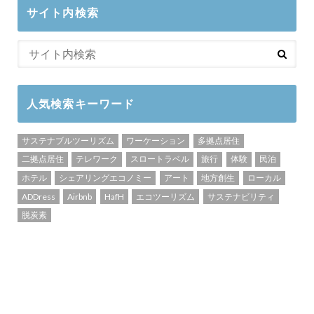
サイト内検索
人気検索キーワード
サステナブルツーリズム
ワーケーション
多拠点居住
二拠点居住
テレワーク
スロートラベル
旅行
体験
民泊
ホテル
シェアリングエコノミー
アート
地方創生
ローカル
ADDress
Airbnb
HafH
エコツーリズム
サステナビリティ
脱炭素