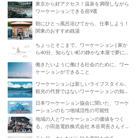
東京から好アクセス！温泉を満喫しながら
ワーケーションできる宿9選
朝にひとっ風呂浴びてから、仕事しよう！
関東のおすすめ銭湯
ちょっとそこまで、ワーケーション | 家か
ら40分、知らない町の静かな本屋で夢に近
づく4時間の旅
働きたいように働ける社会のために、ワー
ケーションができること
ワーケーションは新しいライフスタイル。
観光の代替ではないワーケーションの知ら
れざる魅力
日本ワーケーション協会に聞いた、ワーケ
ーションのもつ地域活性の可能性
地域の人とワーケーションの価値をつく
る。小田急電鉄株式会社 木谷周吾さんイン
タビュー