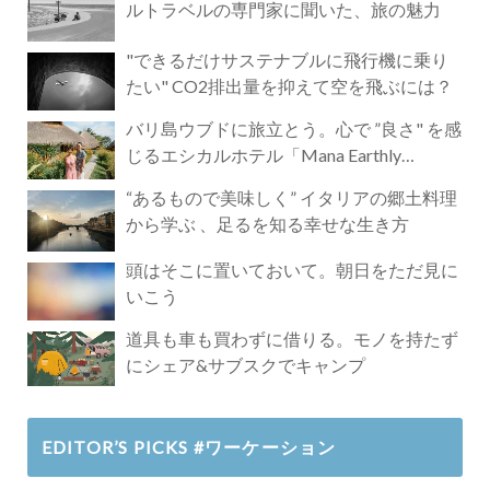
ルトラベルの専門家に聞いた、旅の魅力
"できるだけサステナブルに飛行機に乗り
たい" CO2排出量を抑えて空を飛ぶには？
バリ島ウブドに旅立とう。心で ”良さ" を感
じるエシカルホテル「Mana Earthly
Paradise」
“あるもので美味しく” イタリアの郷土料理
から学ぶ 、足るを知る幸せな生き方
頭はそこに置いておいて。朝日をただ見に
いこう
道具も車も買わずに借りる。モノを持たず
にシェア&サブスクでキャンプ
EDITOR’S PICKS #ワーケーション