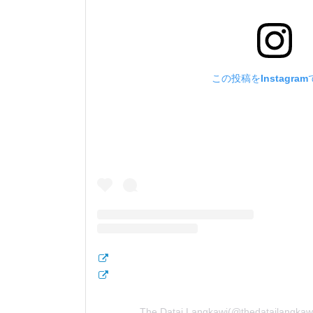
この投稿をInstagra
The Datai Langkawi(@thedataila