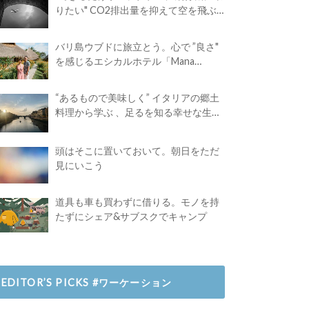
りたい" CO2排出量を抑えて空を飛ぶ
には？
バリ島ウブドに旅立とう。心で ”良さ"
を感じるエシカルホテル「Mana
Earthly Paradise」
“あるもので美味しく” イタリアの郷土
料理から学ぶ 、足るを知る幸せな生き
方
頭はそこに置いておいて。朝日をただ
見にいこう
道具も車も買わずに借りる。モノを持
たずにシェア&サブスクでキャンプ
EDITOR’S PICKS #ワーケーション