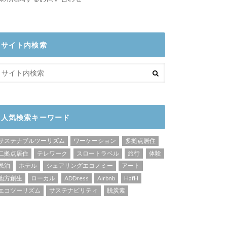
サイト内検索
人気検索キーワード
サステナブルツーリズム
ワーケーション
多拠点居住
二拠点居住
テレワーク
スロートラベル
旅行
体験
民泊
ホテル
シェアリングエコノミー
アート
地方創生
ローカル
ADDress
Airbnb
HafH
エコツーリズム
サステナビリティ
脱炭素