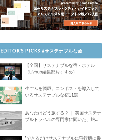
EDITOR’S PICKS #サステナブルな旅
【全国】サステナブルな宿・ホテル
（Livhub編集部おすすめ）
生ごみを循環。コンポストを導入して
いるサステナブルな宿11選
あなたはどう旅する？ ｜ 英国サステナ
ブルトラベルの専門家に聞いた、旅の
魅力
"できるだけサステナブルに飛行機に乗