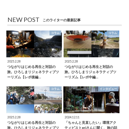
NEW POST
このライターの最新記事
コラム
コラム
2025.2.28
2025.2.28
つながりはじめる再生と対話の
つながりはじめる再生と対話の
旅。ひろしまリジェネラティブツ
旅。ひろしまリジェネラティブツ
ーリズム【レポ後編…
ーリズム【レポ中編…
コラム
インタビュー
2025.2.28
2024.12.11
つながりはじめる再生と対話の
「ちゃんと見直したい」環境アク
旅。ひろしまリジェネラティブツ
ティビストeriさんに聞く、旅の話