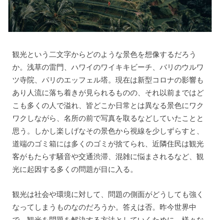
観光という二文字からどのような景色を想像するだろう
か。浅草の雷門、ハワイのワイキキビーチ、バリのウルワ
ツ寺院、パリのエッフェル塔。現在は新型コロナの影響も
あり人流に落ち着きが見られるものの、それ以前まではど
こも多くの人で溢れ、皆どこか日常とは異なる景色にワク
ワクしながら、名所の前で写真を取るなどしていたことと
思う。しかし楽しげなその景色から視線を少しずらすと、
道端のゴミ箱には多くのゴミが捨てられ、近隣住民は観光
客がもたらす騒音や交通渋滞、混雑に悩まされるなど、観
光に起因する多くの問題が目に入る。
観光は社会や環境に対して、問題の側面がどうしても強く
なってしまうものなのだろうか。答えは否。昨今世界中
で、観光を問題を解決する方法としていくために、様々な