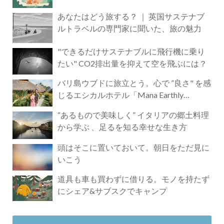
あなたはどう旅する？ ｜ 英国サステナブ
ルトラベルの専門家に聞いた、旅の魅力
"できるだけサステナブルに飛行機に乗り
たい" CO2排出量を抑えて空を飛ぶには？
バリ島ウブドに旅立とう。心で ”良さ" を感
じるエシカルホテル「Mana Earthly
Paradise」
“あるもので美味しく” イタリアの郷土料理
から学ぶ 、足るを知る幸せな生き方
頭はそこに置いておいて。朝日をただ見に
いこう
道具も車も買わずに借りる。モノを持たず
にシェア&サブスクでキャンプ