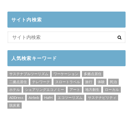
サイト内検索
人気検索キーワード
サステナブルツーリズム
ワーケーション
多拠点居住
二拠点居住
テレワーク
スロートラベル
旅行
体験
民泊
ホテル
シェアリングエコノミー
アート
地方創生
ローカル
ADDress
Airbnb
HafH
エコツーリズム
サステナビリティ
脱炭素