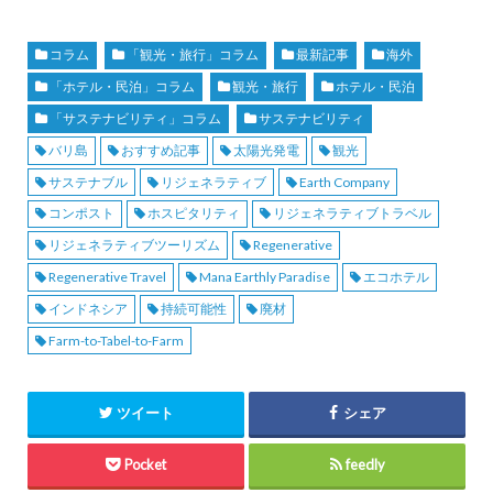
コラム
「観光・旅行」コラム
最新記事
海外
「ホテル・民泊」コラム
観光・旅行
ホテル・民泊
「サステナビリティ」コラム
サステナビリティ
バリ島
おすすめ記事
太陽光発電
観光
サステナブル
リジェネラティブ
Earth Company
コンポスト
ホスピタリティ
リジェネラティブトラベル
リジェネラティブツーリズム
Regenerative
Regenerative Travel
Mana Earthly Paradise
エコホテル
インドネシア
持続可能性
廃材
Farm-to-Tabel-to-Farm
ツイート
シェア
Pocket
feedly