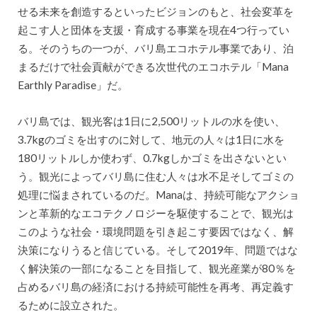
せる未来を創造するといったビジョンのもと、社会変革を
起こす人と団体を支援・育成する事業を現在4つ行ってい
る。そのうちの一つが、バリ島エコホテル事業であり、泊
まるだけで社会貢献ができる次世代のエコホテル「Mana
Earthly Paradise」だ。
バリ島では、観光客は1日に2,500リットルの水を使い、
3.7kgのゴミを出すのに対して、地元の人々は1日に水を
180リットルしか使わず、0.7kgしかゴミを出さないとい
う。観光によってバリ島に住む人々は水不足そしてゴミの
処理に悩まされているのだ。Manaは、持続可能なアクショ
ンと革新的なエコテクノロジーを駆使することで、観光は
このような社会・環境問題を引き起こす要因ではなく、解
決策になりうると信じている。そして2019年、問題ではな
く解決策の一部になることを目指して、観光産業が80％を
占めるバリ島の経済における持続可能性を再考、再定義す
るために設立された。