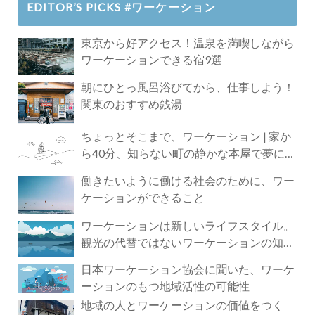
EDITOR’S PICKS #ワーケーション
東京から好アクセス！温泉を満喫しながら
ワーケーションできる宿9選
朝にひとっ風呂浴びてから、仕事しよう！
関東のおすすめ銭湯
ちょっとそこまで、ワーケーション | 家か
ら40分、知らない町の静かな本屋で夢に近
づく4時間の旅
働きたいように働ける社会のために、ワー
ケーションができること
ワーケーションは新しいライフスタイル。
観光の代替ではないワーケーションの知ら
れざる魅力
日本ワーケーション協会に聞いた、ワーケ
ーションのもつ地域活性の可能性
地域の人とワーケーションの価値をつく