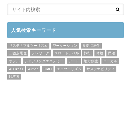
人気検索キーワード
サステナブルツーリズム
ワーケーション
多拠点居住
二拠点居住
テレワーク
スロートラベル
旅行
体験
民泊
ホテル
シェアリングエコノミー
アート
地方創生
ローカル
ADDress
Airbnb
HafH
エコツーリズム
サステナビリティ
脱炭素