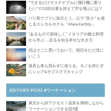
"できるだけサステナブルに飛行機に乗り
たい" CO2排出量を抑えて空を飛ぶには？
バリ島ウブドに旅立とう。心で ”良さ" を感
じるエシカルホテル「Mana Earthly
Paradise」
“あるもので美味しく” イタリアの郷土料理
から学ぶ 、足るを知る幸せな生き方
頭はそこに置いておいて。朝日をただ見に
いこう
道具も車も買わずに借りる。モノを持たず
にシェア&サブスクでキャンプ
EDITOR’S PICKS #ワーケーション
東京から好アクセス！温泉を満喫しながら
ワーケーションできる宿9選