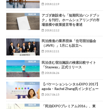
2018.12.19
最新記事
アゴダ創設者ら「短期民泊ハンドブッ
ク」を刊行。ホームシェアリングの市
場規模や政策提言等を著述
2018.12.12
Airbnb
民泊推進の業界団体「住宅宿泊協会
（JAVR）」1月にも設立へ
2018.12.11
最新記事
民泊含む宿泊施設の検索比較サイト
「Stayway」正式リリース
2018.06.26
コラム
【バケーションレンタルEXPO 2017】
agoda・Rachel Zhang氏インタビュー
2017.06.15
最新記事
「民泊EXPOプレミアム2016」、東