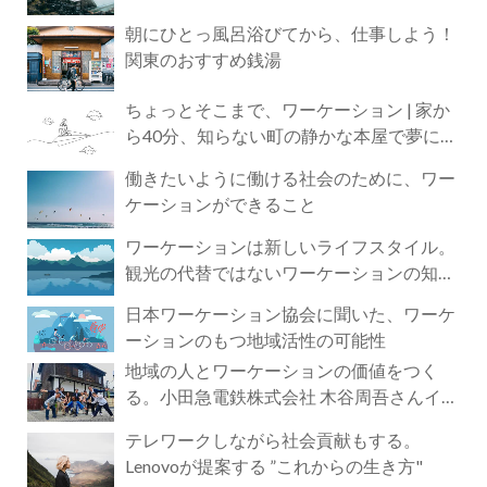
朝にひとっ風呂浴びてから、仕事しよう！
関東のおすすめ銭湯
ちょっとそこまで、ワーケーション | 家か
ら40分、知らない町の静かな本屋で夢に近
づく4時間の旅
働きたいように働ける社会のために、ワー
ケーションができること
ワーケーションは新しいライフスタイル。
観光の代替ではないワーケーションの知ら
れざる魅力
日本ワーケーション協会に聞いた、ワーケ
ーションのもつ地域活性の可能性
地域の人とワーケーションの価値をつく
る。小田急電鉄株式会社 木谷周吾さんイン
タビュー
テレワークしながら社会貢献もする。
Lenovoが提案する ”これからの生き方"