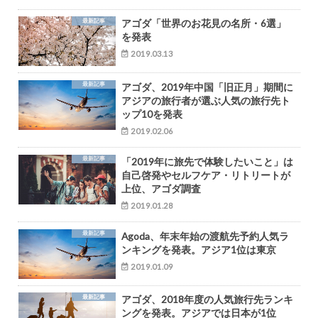
最新記事
アゴダ「世界のお花見の名所・6選」
を発表
2019.03.13
最新記事
アゴダ、2019年中国「旧正月」期間に
アジアの旅行者が選ぶ人気の旅行先ト
ップ10を発表
2019.02.06
最新記事
「2019年に旅先で体験したいこと」は
自己啓発やセルフケア・リトリートが
上位、アゴダ調査
2019.01.28
最新記事
Agoda、年末年始の渡航先予約人気ラ
ンキングを発表。アジア1位は東京
2019.01.09
最新記事
アゴダ、2018年度の人気旅行先ランキ
ングを発表。アジアでは日本が1位