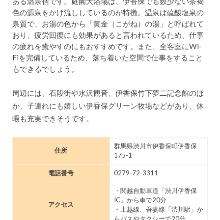
ある温泉宿です。庭園大浴場は、伊香保でも数少ない茶褐
色の源泉をかけ流ししているのが特徴。温泉は硫酸塩泉の
泉質で、お湯の色から「黄金（こがね）の湯」と呼ばれて
おり、疲労回復にも効果があると言われているため、仕事
の疲れを癒やすのにもおすすめです。また、全客室にWi-
Fiを完備しているため、落ち着いた空間で仕事をすること
もできるでしょう。
周辺には、石段街や水沢観音、伊香保竹下夢二記念館のほ
か、子連れにも嬉しい伊香保グリーン牧場などがあり、休
暇も充実できそうです。
群馬県渋川市伊香保町伊香保
住所
175-1
電話番号
0279-72-3311
・関越自動車道「渋川伊香保
IC」から車で20分
アクセス
・上越線、吾妻線「渋川駅」か
らバスやタクシーで20分