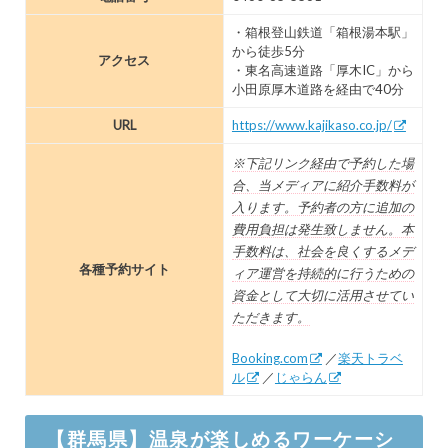
・箱根登山鉄道「箱根湯本駅」
から徒歩5分
アクセス
・東名高速道路「厚木IC」から
小田原厚木道路を経由で40分
URL
https://www.kajikaso.co.jp/
※下記リンク経由で予約した場
合、当メディアに紹介手数料が
入ります。予約者の方に追加の
費用負担は発生致しません。本
手数料は、社会を良くするメデ
各種予約サイト
ィア運営を持続的に行うための
資金として大切に活用させてい
ただきます。
Booking.com
／
楽天トラベ
ル
／
じゃらん
【群馬県】温泉が楽しめるワーケーシ