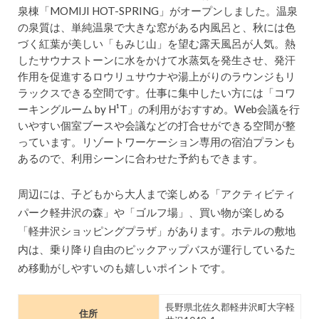
泉棟「MOMIJI HOT-SPRING」がオープンしました。温泉
の泉質は、単純温泉で大きな窓がある内風呂と、秋には色
づく紅葉が美しい「もみじ山」を望む露天風呂が人気。熱
したサウナストーンに水をかけて水蒸気を発生させ、発汗
作用を促進するロウリュサウナや湯上がりのラウンジもリ
ラックスできる空間です。仕事に集中したい方には「コワ
ーキングルーム by H¹T」の利用がおすすめ。Web会議を行
いやすい個室ブースや会議などの打合せができる空間が整
っています。リゾートワーケーション専用の宿泊プランも
あるので、利用シーンに合わせた予約もできます。
周辺には、子どもから大人まで楽しめる「アクティビティ
パーク軽井沢の森」や「ゴルフ場」、買い物が楽しめる
「軽井沢ショッピングプラザ」があります。ホテルの敷地
内は、乗り降り自由のピックアップバスが運行しているた
め移動がしやすいのも嬉しいポイントです。
長野県北佐久郡軽井沢町大字軽
住所