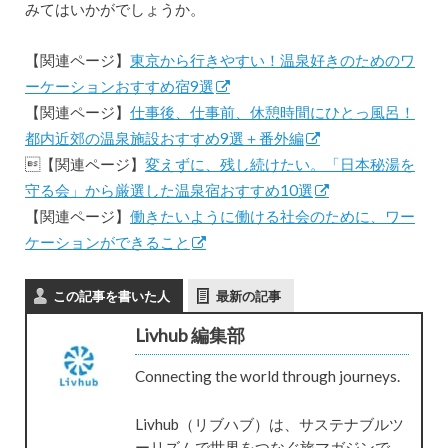
みてはいかがでしょうか。
【関連ページ】
東京から行きやすい！温泉好きのためのワ
ーケーションおすすめ宿9選
【関連ページ】
仕事後、仕事前、休憩時間にひとっ風呂！
都内近郊の温泉施設おすすめ9選＋番外編
【関連ページ】
変えずに、残し続けたい。「日本秘湯を
守る会」から厳選した温泉宿おすすめ10選
【関連ページ】
働きたいように働ける社会のために、ワー
ケーションができること
この記事を書いた人
最新の記事
Livhub 編集部
Connecting the world through journeys.
Livhub（リブハブ）は、サステナブルツ
ーリズムで世界をつなぐ旅マガジンで