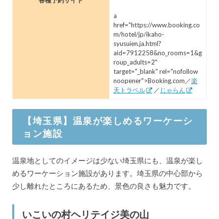
各種予約サイト
a
href="https://www.booking.co
m/hotel/jp/ikaho-
syusuien.ja.html?
aid=7912258&no_rooms=1&g
roup_adults=2"
target="_blank" rel="nofollow
noopener">Booking.com／
楽
天トラベル
／
じゃらん
【埼玉県】温泉が楽しめるワーケーシ
ョン施設
温泉地としてのイメージは少ない埼玉県にも、温泉が楽し
めるワーケーション施設があります。埼玉県の中心部から
少し離れたところにあるため、景色の良さも魅力です。
いこいの村ヘリテイジ美の山