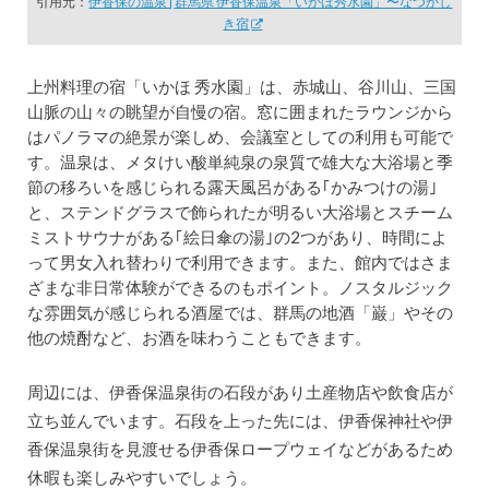
引用元：
伊香保の温泉 | 群馬県 伊香保温泉「いかほ秀水園」〜なつかし
き宿
上州料理の宿「いかほ 秀水園」は、赤城山、谷川山、三国
山脈の山々の眺望が自慢の宿。窓に囲まれたラウンジから
はパノラマの絶景が楽しめ、会議室としての利用も可能で
す。温泉は、メタけい酸単純泉の泉質で雄大な大浴場と季
節の移ろいを感じられる露天風呂がある｢かみつけの湯｣
と、ステンドグラスで飾られたが明るい大浴場とスチーム
ミストサウナがある｢絵日傘の湯｣の2つがあり、時間によ
って男女入れ替わりで利用できます。また、館内ではさま
ざまな非日常体験ができるのもポイント。ノスタルジック
な雰囲気が感じられる酒屋では、群馬の地酒「巌」やその
他の焼酎など、お酒を味わうこともできます。
周辺には、伊香保温泉街の石段があり土産物店や飲食店が
立ち並んでいます。石段を上った先には、伊香保神社や伊
香保温泉街を見渡せる伊香保ロープウェイなどがあるため
休暇も楽しみやすいでしょう。