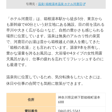
引用元：
温泉 | 箱根湯本温泉 ホテル河鹿荘
「ホテル河鹿荘」は、箱根湯本駅から徒歩5分、東京から
も新幹線で60分という好立地にある施設。目の前を流れる
早川や大きく広がる山々など、自然の豊かさも感じられる
場所に位置しています。温泉は無臭のアルカリ性の泉質
で、河鹿荘のお湯は昔から箱根越えの旅人を癒してきた
「箱根の名湯」とも言われています。源泉9本を所有し、
豊かな湯量を誇るお風呂は、大浴場や4タイプの女性用露
天風呂があり、仕事の疲れを忘れてリフレッシュするのに
も最適です。
温泉街に位置しているため、気分転換をしたいときには、
休日や仕事の合間でも気軽に散策ができます。
神奈川県足柄下郡箱根町湯本
住所
688
電話番号
0460-85-5561