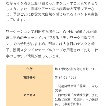
ながら汗を流せば凝り固まった体をほぐすこともできるで
しょう。また、雲海ツアーや星の鑑賞会＆夜景ツアーな
ど、季節ごとに秩父の大自然を感じられるイベントも実施
しています。
ワーケーションで利用する場合は、Wi-Fiが完備された部
屋に早めのチェックインができる「テレワーク応援プラ
ン」での予約がおすすめ。部屋には大き目のデスクと椅
子、照明スタンドやテーブルタップが用意されており、仕
事のしやすい環境が整っています。
住所
埼玉県秩父郡皆野町皆野3415
電話番号
0494-62-4355
・関越自動車道「花園IC」から
35分
アクセス
・西武鉄道「西武秩父駅」また
は秩父鉄道「皆野駅」への送迎
あり（事前予約制）