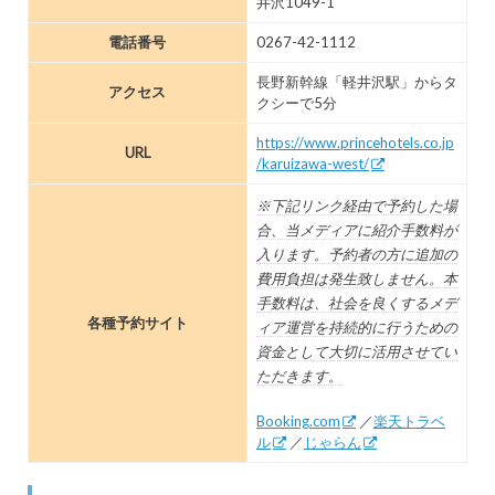
井沢1049-1
電話番号
0267-42-1112
長野新幹線「軽井沢駅」からタ
アクセス
クシーで5分
https://www.princehotels.co.jp
URL
/karuizawa-west/
※下記リンク経由で予約した場
合、当メディアに紹介手数料が
入ります。予約者の方に追加の
費用負担は発生致しません。本
手数料は、社会を良くするメデ
各種予約サイト
ィア運営を持続的に行うための
資金として大切に活用させてい
ただきます。
Booking.com
／
楽天トラベ
ル
／
じゃらん