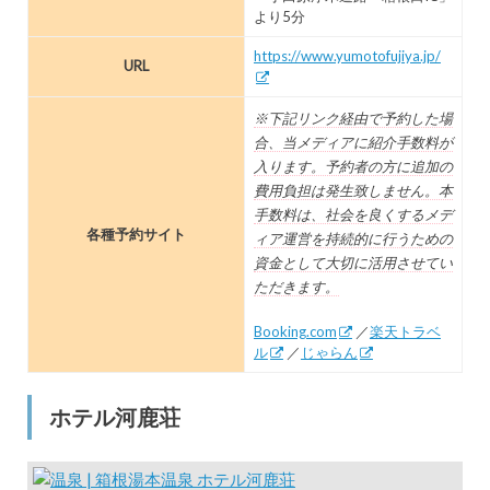
より5分
https://www.yumotofujiya.jp/
URL
※下記リンク経由で予約した場
合、当メディアに紹介手数料が
入ります。予約者の方に追加の
費用負担は発生致しません。本
手数料は、社会を良くするメデ
各種予約サイト
ィア運営を持続的に行うための
資金として大切に活用させてい
ただきます。
Booking.com
／
楽天トラベ
ル
／
じゃらん
ホテル河鹿荘