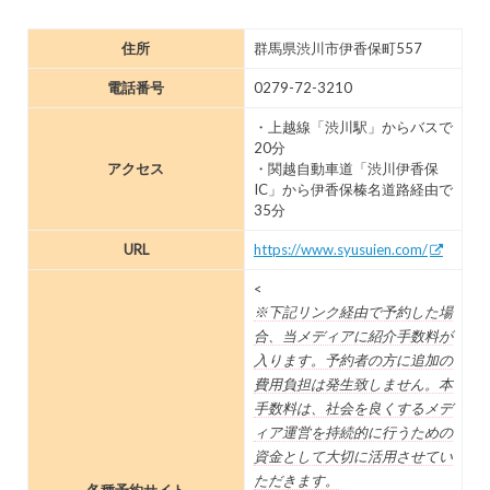
住所
群馬県渋川市伊香保町557
電話番号
0279-72-3210
・上越線「渋川駅」からバスで
20分
アクセス
・関越自動車道「渋川伊香保
IC」から伊香保榛名道路経由で
35分
URL
https://www.syusuien.com/
<
※下記リンク経由で予約した場
合、当メディアに紹介手数料が
入ります。予約者の方に追加の
費用負担は発生致しません。本
手数料は、社会を良くするメデ
ィア運営を持続的に行うための
資金として大切に活用させてい
ただきます。