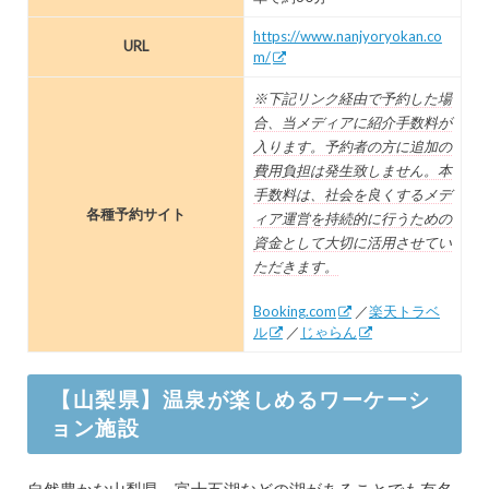
https://www.nanjyoryokan.co
URL
m/
※下記リンク経由で予約した場
合、当メディアに紹介手数料が
入ります。予約者の方に追加の
費用負担は発生致しません。本
手数料は、社会を良くするメデ
各種予約サイト
ィア運営を持続的に行うための
資金として大切に活用させてい
ただきます。
Booking.com
／
楽天トラベ
ル
／
じゃらん
【山梨県】温泉が楽しめるワーケーシ
ョン施設
自然豊かな山梨県。富士五湖などの湖があることでも有名