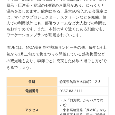
風呂・圧注浴・寝湯の4種類のお風呂があり、ゆっくりと
温泉を楽しめます。館内にある、最大60名入れる会議室に
は、マイクやプロジェクター、スクリーンなどを完備。個
人での利用以外にも、部署やチームなど大人数での利用に
もおすすめです。また、本館のすぐ近くにある別館でも、
ワーケーションプランが用意されています。
周辺には、MOA美術館や熱海サンビーチの他、毎年1月上
旬から3月上旬まで梅まつりを開催している熱海梅園など
の観光地もあり、季節ごとに充実した休暇の過ごし方がで
きるでしょう。
住所
静岡県熱海市水口町2-12-3
電話番号
0557-83-6111
・JR「熱海駅」からバスで約
20分
アクセス
・東名高速道路「厚木IC」から
小田原厚木道路、国道135号経