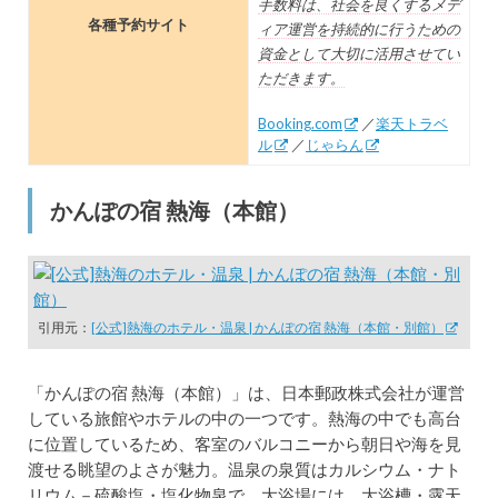
手数料は、社会を良くするメデ
各種予約サイト
ィア運営を持続的に行うための
資金として大切に活用させてい
ただきます。
Booking.com
／
楽天トラベ
ル
／
じゃらん
かんぽの宿 熱海（本館）
引用元：
[公式]熱海のホテル・温泉 | かんぽの宿 熱海（本館・別館）
「かんぽの宿 熱海（本館）」は、日本郵政株式会社が運営
している旅館やホテルの中の一つです。熱海の中でも高台
に位置しているため、客室のバルコニーから朝日や海を見
渡せる眺望のよさが魅力。温泉の泉質はカルシウム・ナト
リウム－硫酸塩・塩化物泉で、大浴場には、大浴槽・露天