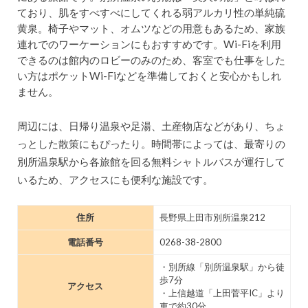
ており、肌をすべすべにしてくれる弱アルカリ性の単純硫
黄泉。椅子やマット、オムツなどの用意もあるため、家族
連れでのワーケーションにもおすすめです。Wi-Fiを利用
できるのは館内のロビーのみのため、客室でも仕事をした
い方はポケットWi-Fiなどを準備しておくと安心かもしれ
ません。
周辺には、日帰り温泉や足湯、土産物店などがあり、ちょ
っとした散策にもぴったり。時間帯によっては、最寄りの
別所温泉駅から各旅館を回る無料シャトルバスが運行して
いるため、アクセスにも便利な施設です。
住所
長野県上田市別所温泉212
電話番号
0268-38-2800
・別所線「別所温泉駅」から徒
歩7分
アクセス
・上信越道「上田菅平IC」より
車で約30分