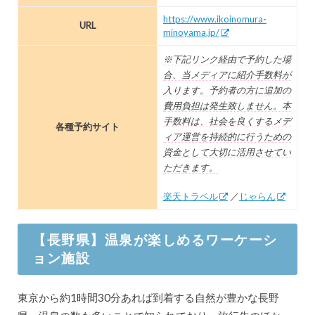
https://www.ikoinomura-
URL
minoyama.jp/
※下記リンク経由で予約した場
合、当メディアに紹介手数料が
入ります。予約者の方に追加の
費用負担は発生致しません。本
手数料は、社会を良くするメデ
各種予約サイト
ィア運営を持続的に行うための
資金として大切に活用させてい
ただきます。
楽天トラベル
／
じゃらん
【長野県】温泉が楽しめるワーケーシ
ョン施設
東京から約1時間30分あれば到着する自然が豊かな長野