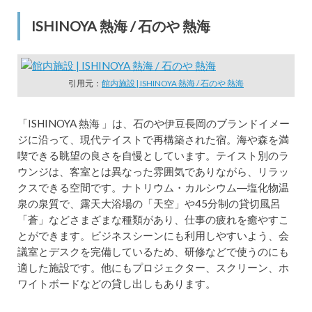
ISHINOYA 熱海 / 石のや 熱海
引用元：
館内施設 | ISHINOYA 熱海 / 石のや 熱海
「ISHINOYA 熱海 」は、石のや伊豆長岡のブランドイメー
ジに沿って、現代テイストで再構築された宿。海や森を満
喫できる眺望の良さを自慢としています。テイスト別のラ
ウンジは、客室とは異なった雰囲気でありながら、リラッ
クスできる空間です。ナトリウム・カルシウム―塩化物温
泉の泉質で、露天大浴場の「天空」や45分制の貸切風呂
「蒼」などさまざまな種類があり、仕事の疲れを癒やすこ
とができます。ビジネスシーンにも利用しやすいよう、会
議室とデスクを完備しているため、研修などで使うのにも
適した施設です。他にもプロジェクター、スクリーン、ホ
ワイトボードなどの貸し出しもあります。