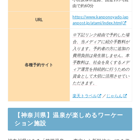
由で約60分
https://www.kanponoyado.jap
URL
anpost.jp/atami/index.html
※下記リンク経由で予約した場
合、当メディアに紹介手数料が
入ります。予約者の方に追加の
費用負担は発生致しません。本
手数料は、社会を良くするメデ
各種予約サイト
ィア運営を持続的に行うための
資金として大切に活用させてい
ただきます。
楽天トラベル
／
じゃらん
【神奈川県】温泉が楽しめるワーケー
ション施設