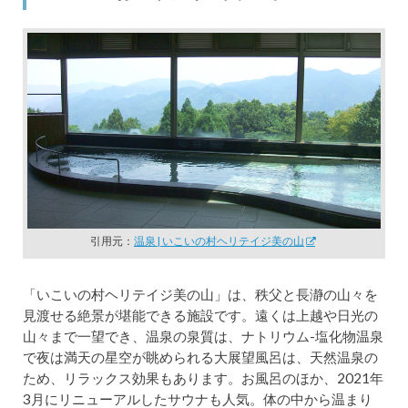
引用元：
温泉 | いこいの村ヘリテイジ美の山
「いこいの村ヘリテイジ美の山」は、秩父と長瀞の山々を
見渡せる絶景が堪能できる施設です。遠くは上越や日光の
山々まで一望でき、温泉の泉質は、ナトリウム-塩化物温泉
で夜は満天の星空が眺められる大展望風呂は、天然温泉の
ため、リラックス効果もあります。お風呂のほか、2021年
3月にリニューアルしたサウナも人気。体の中から温まり