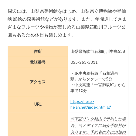
周辺には、山梨県美術館をはじめ、山梨県立博物館や昇仙
峡 影絵の森美術館などがあります。また、年間通してさま
ざまなフルーツや植物が楽しめる山梨県笛吹川フルーツ公
園もあるため休日も楽しめます。
住所
山梨県笛吹市石和町川中島538
電話番号
055-263-5811
・JR中央線特急「石和温泉
駅」からタクシーで5分
アクセス
・中央高速「一宮御坂IC」から
車で10分
https://hotel-
URL
heian.net/index.html
※下記リンク経由で予約した場
合、当メディアに紹介手数料が
入ります。予約者の方に追加の