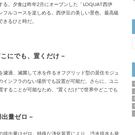
る。夕食は昨年2月にオープンした「LOQUAT西伊
ンフルコースを楽しめる。西伊豆の美しい景色、最高級
できるひと時だ。
。
ere －どこにでも、置くだけ－
水を濾過、滅菌して水を作るオフグリッド型の居住モジュ
のインフラのない場所でも設置が可能だ。さらに、ユニ
設置することが可能なため、”置くだけ”で世界中どこでも
CO2排出量ゼロ－
2の排出量はゼロ。特殊な浄化装置により、汚水排水も発