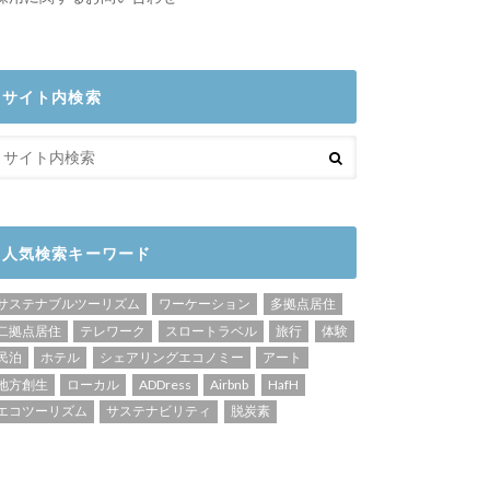
サイト内検索
人気検索キーワード
サステナブルツーリズム
ワーケーション
多拠点居住
二拠点居住
テレワーク
スロートラベル
旅行
体験
民泊
ホテル
シェアリングエコノミー
アート
地方創生
ローカル
ADDress
Airbnb
HafH
エコツーリズム
サステナビリティ
脱炭素