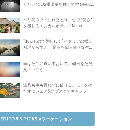
りたい" CO2排出量を抑えて空を飛ぶ
には？
バリ島ウブドに旅立とう。心で ”良さ"
を感じるエシカルホテル「Mana
Earthly Paradise」
“あるもので美味しく” イタリアの郷土
料理から学ぶ 、足るを知る幸せな生き
方
頭はそこに置いておいて。朝日をただ
見にいこう
道具も車も買わずに借りる。モノを持
たずにシェア&サブスクでキャンプ
EDITOR’S PICKS #ワーケーション