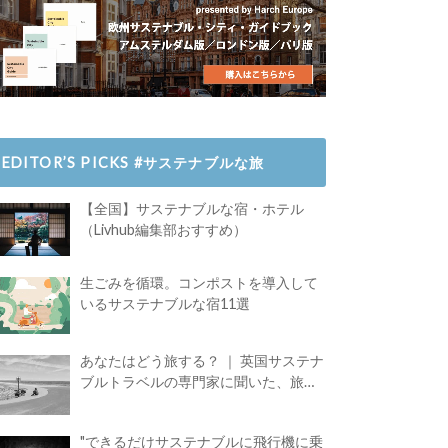
EDITOR’S PICKS #サステナブルな旅
【全国】サステナブルな宿・ホテル
（Livhub編集部おすすめ）
生ごみを循環。コンポストを導入して
いるサステナブルな宿11選
あなたはどう旅する？ ｜ 英国サステナ
ブルトラベルの専門家に聞いた、旅の
魅力
"できるだけサステナブルに飛行機に乗