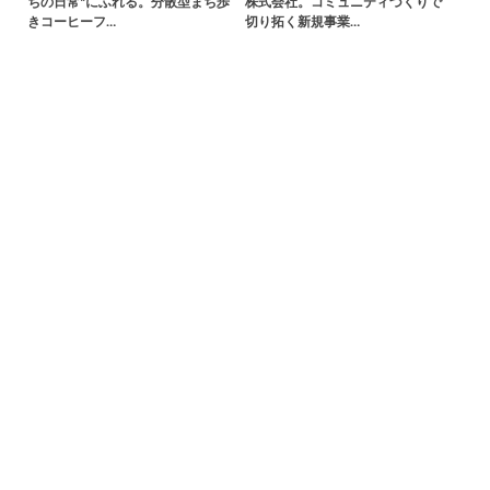
ちの日常"にふれる。分散型まち歩
株式会社。コミュニティづくりで
きコーヒーフ…
切り拓く新規事業…