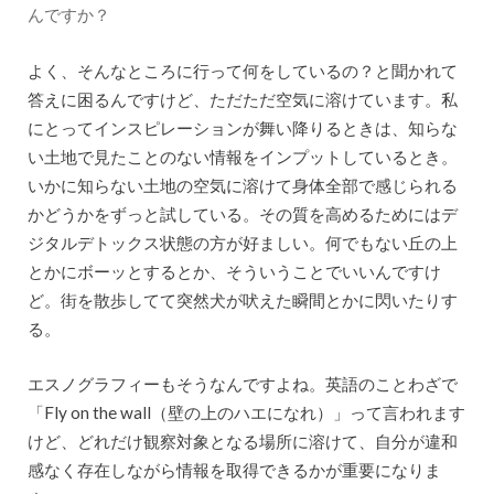
んですか？
よく、そんなところに行って何をしているの？と聞かれて
答えに困るんですけど、ただただ空気に溶けています。私
にとってインスピレーションが舞い降りるときは、知らな
い土地で見たことのない情報をインプットしているとき。
いかに知らない土地の空気に溶けて身体全部で感じられる
かどうかをずっと試している。その質を高めるためにはデ
ジタルデトックス状態の方が好ましい。何でもない丘の上
とかにボーッとするとか、そういうことでいいんですけ
ど。街を散歩してて突然犬が吠えた瞬間とかに閃いたりす
る。
エスノグラフィーもそうなんですよね。英語のことわざで
「Fly on the wall（壁の上のハエになれ）」って言われます
けど、どれだけ観察対象となる場所に溶けて、自分が違和
感なく存在しながら情報を取得できるかが重要になりま