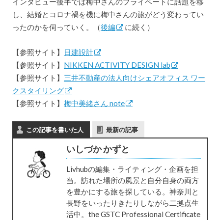
インタビュー後半では梅中さんのプライベートに話題を移
し、結婚とコロナ禍を機に梅中さんの旅がどう変わってい
ったのかを伺っていく。（
後編
に続く）
【参照サイト】
日建設計
【参照サイト】
NIKKEN ACTIVITY DESIGN lab
【参照サイト】
三井不動産の法人向けシェアオフィス ワー
クスタイリング
【参照サイト】
梅中美緒さん note
この記事を書いた人
最新の記事
いしづか かずと
Livhubの編集・ライティング・企画を担
当。訪れた場所の風景と自分自身の両方
を豊かにする旅を探している。神奈川と
長野をいったりきたりしながら二拠点生
活中。the GSTC Professional Certificate