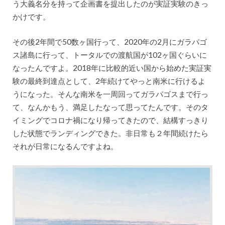
う大義名分を持って企画書を提出したのが実証実験のきっ
かけです。
その後2年間で50数ヶ国行って、2020年の2月にガラパゴ
ス諸島に行って、トータルでの渡航国が102ヶ国ぐらいに
なったんですよ。2018年に比較的近い国から始めた実証実
験の最終到達点として、2年続けてやっと南米に行けるよ
うになった。そんな南米を一周回ってガラパゴスまで行っ
て、なんかもう、満足したなって思ってたんです。そのタ
イミングでコロナ禍になり帰ってきたので、結構すっきり
した状態でランディングできた。非日常も２年間続けたら
それが日常になるんですよね。