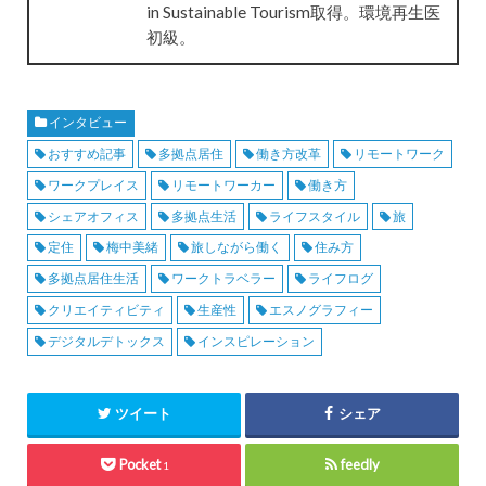
in Sustainable Tourism取得。環境再生医
初級。
インタビュー
おすすめ記事
多拠点居住
働き方改革
リモートワーク
ワークプレイス
リモートワーカー
働き方
シェアオフィス
多拠点生活
ライフスタイル
旅
定住
梅中美緒
旅しながら働く
住み方
多拠点居住生活
ワークトラベラー
ライフログ
クリエイティビティ
生産性
エスノグラフィー
デジタルデトックス
インスピレーション
ツイート
シェア
Pocket
feedly
1