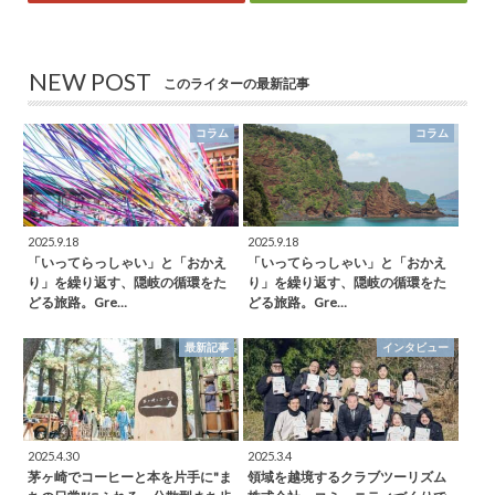
NEW POST
このライターの最新記事
コラム
コラム
2025.9.18
2025.9.18
「いってらっしゃい」と「おかえ
「いってらっしゃい」と「おかえ
り」を繰り返す、隠岐の循環をた
り」を繰り返す、隠岐の循環をた
どる旅路。Gre…
どる旅路。Gre…
最新記事
インタビュー
2025.4.30
2025.3.4
茅ヶ崎でコーヒーと本を片手に"ま
領域を越境するクラブツーリズム