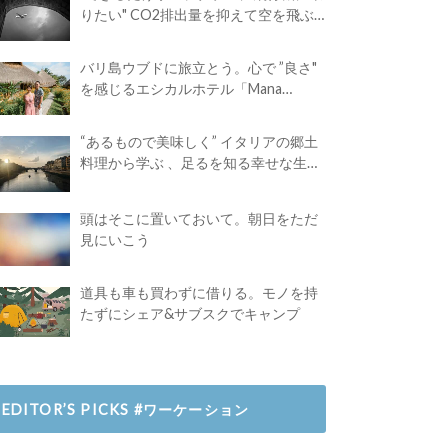
りたい" CO2排出量を抑えて空を飛ぶ
には？
バリ島ウブドに旅立とう。心で ”良さ"
を感じるエシカルホテル「Mana
Earthly Paradise」
“あるもので美味しく” イタリアの郷土
料理から学ぶ 、足るを知る幸せな生き
方
頭はそこに置いておいて。朝日をただ
見にいこう
道具も車も買わずに借りる。モノを持
たずにシェア&サブスクでキャンプ
EDITOR’S PICKS #ワーケーション