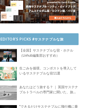
EDITOR’S PICKS #サステナブルな旅
【全国】サステナブルな宿・ホテル
（Livhub編集部おすすめ）
生ごみを循環。コンポストを導入して
いるサステナブルな宿11選
あなたはどう旅する？ ｜ 英国サステナ
ブルトラベルの専門家に聞いた、旅の
魅力
"できるだけサステナブルに飛行機に乗