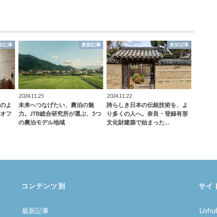
新記事
最新記事
最新記事
2024.11.25
2024.11.22
のよ
未来へつなげたい、農泊の魅
誇らしき日本の伝統技術を、よ
オフ
力。JTB総合研究所が選ぶ、5つ
り多くの人へ。奈良・登録有形
の農泊モデル地域
文化財建築で始まった…
コンテンツ別
サイ
最新記事
Liv