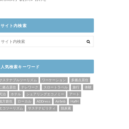
サイト内検索
人気検索キーワード
サステナブルツーリズム
ワーケーション
多拠点居住
二拠点居住
テレワーク
スロートラベル
旅行
体験
民泊
ホテル
シェアリングエコノミー
アート
地方創生
ローカル
ADDress
Airbnb
HafH
エコツーリズム
サステナビリティ
脱炭素