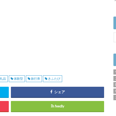
礼品
体験型
旅行券
きふたび
シェア
feedly