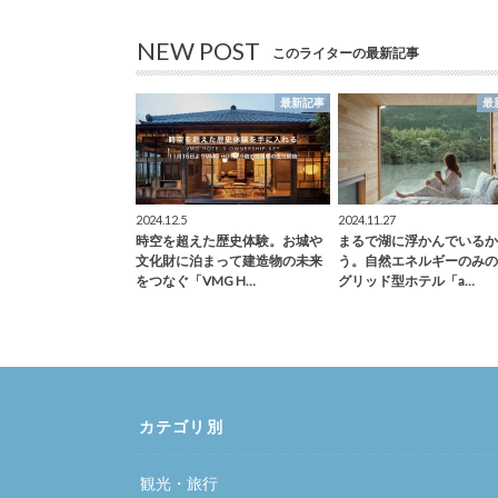
NEW POST
このライターの最新記事
最新記事
最
2024.12.5
2024.11.27
時空を超えた歴史体験。お城や
まるで湖に浮かんでいるか
文化財に泊まって建造物の未来
う。自然エネルギーのみの
をつなぐ「VMG H…
グリッド型ホテル「a…
カテゴリ別
観光・旅行