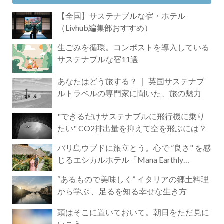
【全国】サステナブルな宿・ホテル
（Livhub編集部おすすめ）
生ごみを循環。コンポストを導入している
サステナブルな宿11選
あなたはどう旅する？ ｜ 英国サステナブ
ルトラベルの専門家に聞いた、旅の魅力
"できるだけサステナブルに飛行機に乗り
たい" CO2排出量を抑えて空を飛ぶには？
バリ島ウブドに旅立とう。心で ”良さ" を感
じるエシカルホテル「Mana Earthly
Paradise」
“あるもので美味しく” イタリアの郷土料理
から学ぶ 、足るを知る幸せな生き方
頭はそこに置いておいて。朝日をただ見に