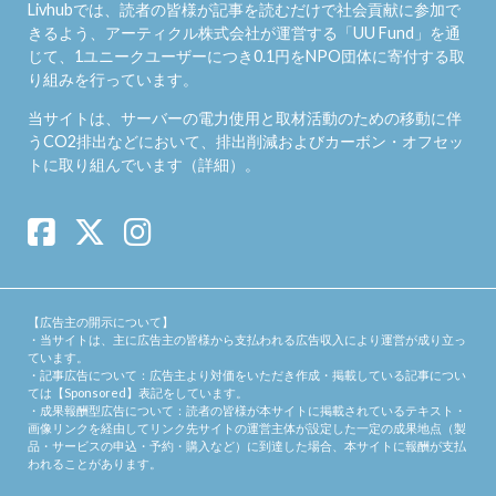
Livhubでは、読者の皆様が記事を読むだけで社会貢献に参加で
きるよう、アーティクル株式会社が運営する「
UU Fund
」を通
じて、1ユニークユーザーにつき0.1円をNPO団体に寄付する取
り組みを行っています。
当サイトは、サーバーの電力使用と取材活動のための移動に伴
うCO2排出などにおいて、排出削減およびカーボン・オフセッ
トに取り組んでいます（
詳細
）。
【広告主の開示について】
・当サイトは、主に広告主の皆様から支払われる広告収入により運営が成り立っ
ています。
・記事広告について：広告主より対価をいただき作成・掲載している記事につい
ては【Sponsored】表記をしています。
・成果報酬型広告について：読者の皆様が本サイトに掲載されているテキスト・
画像リンクを経由してリンク先サイトの運営主体が設定した一定の成果地点（製
品・サービスの申込・予約・購入など）に到達した場合、本サイトに報酬が支払
われることがあります。