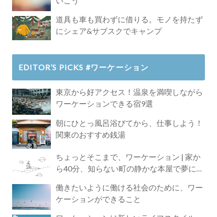
いこう
道具も車も買わずに借りる。モノを持たず
にシェア&サブスクでキャンプ
EDITOR’S PICKS #ワーケーション
東京から好アクセス！温泉を満喫しながら
ワーケーションできる宿9選
朝にひとっ風呂浴びてから、仕事しよう！
関東のおすすめ銭湯
ちょっとそこまで、ワーケーション | 家か
ら40分、知らない町の静かな本屋で夢に近
づく4時間の旅
働きたいように働ける社会のために、ワー
ケーションができること