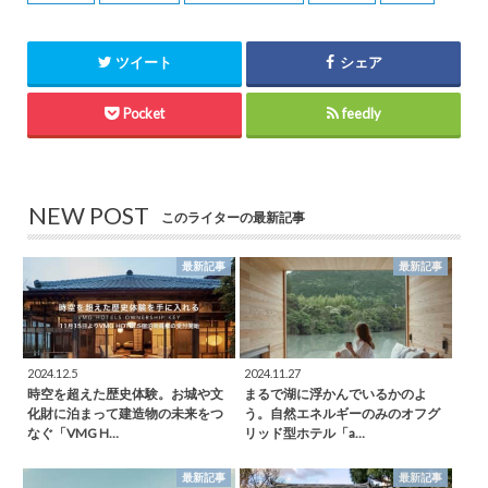
ツイート
シェア
Pocket
feedly
NEW POST
このライターの最新記事
最新記事
最新記事
2024.12.5
2024.11.27
時空を超えた歴史体験。お城や文
まるで湖に浮かんでいるかのよ
化財に泊まって建造物の未来をつ
う。自然エネルギーのみのオフグ
なぐ「VMG H…
リッド型ホテル「a…
最新記事
最新記事