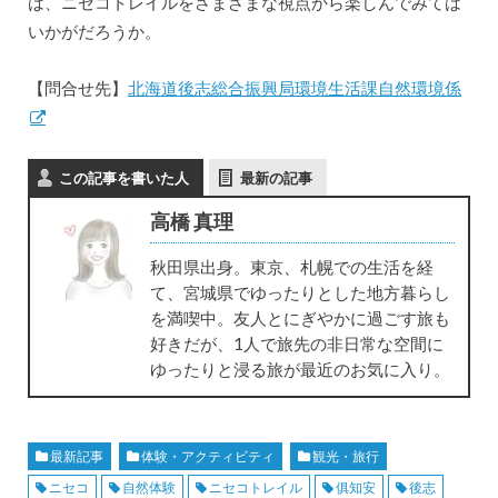
は、ニセコトレイルをさまざまな視点から楽しんでみては
いかがだろうか。
【問合せ先】
北海道後志総合振興局環境生活課自然環境係
この記事を書いた人
最新の記事
高橋 真理
秋田県出身。東京、札幌での生活を経
て、宮城県でゆったりとした地方暮らし
を満喫中。友人とにぎやかに過ごす旅も
好きだが、1人で旅先の非日常な空間に
ゆったりと浸る旅が最近のお気に入り。
最新記事
体験・アクティビティ
観光・旅行
ニセコ
自然体験
ニセコトレイル
俱知安
後志