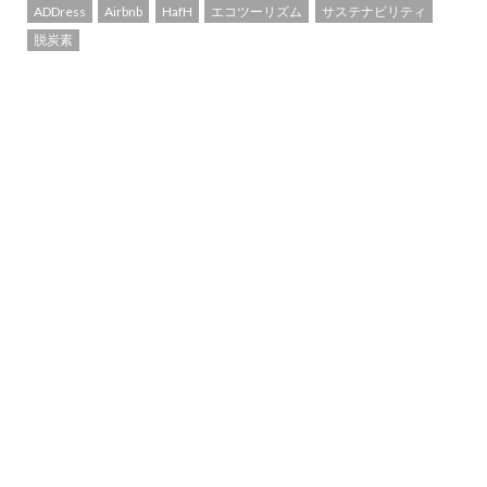
ADDress
Airbnb
HafH
エコツーリズム
サステナビリティ
脱炭素