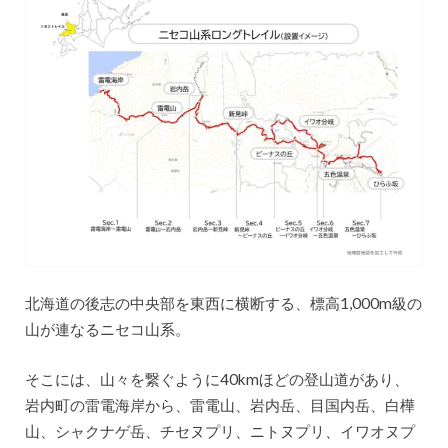
北海道の後志の中央部を東西に横断する、標高1,000m級の
山が連なるニセコ山系。
そこには、山々を繋ぐように40kmほどの登山道があり、
岩内町の雷電海岸から、雷電山、岩内岳、目国内岳、白樺
山、シャクナゲ岳、チセヌプリ、ニトヌプリ、イワオヌプ