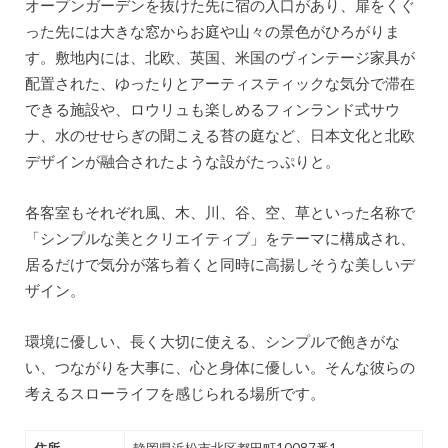
オープンガーデンを抜けた先に宿の入口があり、扉をくぐ
った先には大きな窓からお庭や山々の景色がひろがりま
す。敷地内には、北欧、英国、米国のヴィンテージ家具が
配置された、ゆったりとアーティスティックな気分で滞在
できる施設や、ロウリュも楽しめるフィンランド式サウ
ナ、水のせせらぎの聞こえる苔の庭など、日本文化と北欧
デザインが融合されたような設がたっぷりと。
各客室もそれぞれ風、木、川、谷、空、草といった名称で
「シンプルな美とクリエイティブ」をテーマに構成され、
居るだけで気分が落ち着くと同時に高揚しそうな美しいデ
ザイン。
環境に優しい、長く大切に使える、シンプルで飽きがな
い、つながりを大事に、心と身体に優しい。そんな彼らの
考えるスローライフを感じられる場所です。