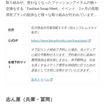
取り組みや、使わなくなったファッションアイテムの物々
交換をする「Fashion Swap Meet」イベント、1ヶ月の長期
滞在プランの提供など様々な取り組みが行われています。
石川県金沢市尾張町1-2-8​（旧エンブレムステイ
住所
金沢）
公式HP
https://www.linnashotels.com/kanazawa/
※下記リンク経由で予約した場合、当メディア
に紹介手数料が入ります。予約者の方に追加の
費用負担は発生致しません。本手数料は、社会
各種予約サイ
を良くするメディア運営を持続的に行うための
ト
資金として大切に活用させていただきます。
楽天トラベル
志ん屋（兵庫・冨岡）