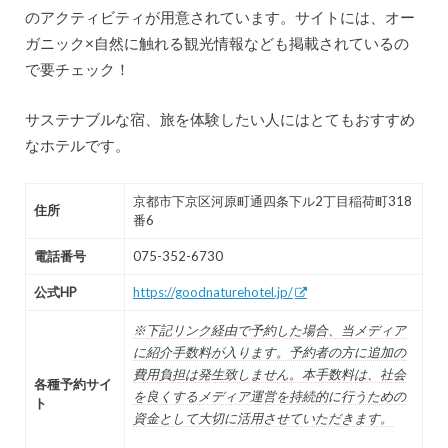
のアクティビティが用意されています。サイトには、オー
ガニック×自然に触れる観光情報なども掲載されているの
で要チェック！
サステナブルな宿、旅を体験したい人にはとてもおすすめ
なホテルです。
京都市下京区河原町通四条下ル2丁目稲荷町318
住所
番6
電話番号
075-352-6730
公式HP
https://goodnaturehotel.jp/
※下記リンク経由で予約した場合、当メディア
に紹介手数料が入ります。予約者の方に追加の
費用負担は発生致しません。本手数料は、社会
各種予約サイ
を良くするメディア運営を持続的に行うための
ト
資金として大切に活用させていただきます。