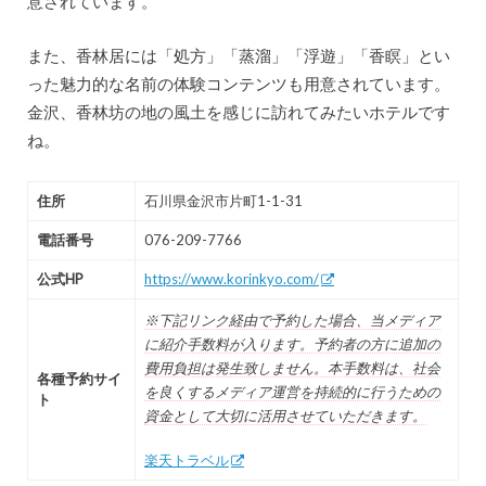
意されています。
また、香林居には「処方」「蒸溜」「浮遊」「香瞑」とい
った魅力的な名前の体験コンテンツも用意されています。
金沢、香林坊の地の風土を感じに訪れてみたいホテルです
ね。
住所
石川県金沢市片町1-1-31
電話番号
076-209-7766
公式HP
https://www.korinkyo.com/
※下記リンク経由で予約した場合、当メディア
に紹介手数料が入ります。予約者の方に追加の
費用負担は発生致しません。本手数料は、社会
各種予約サイ
を良くするメディア運営を持続的に行うための
ト
資金として大切に活用させていただきます。
楽天トラベル