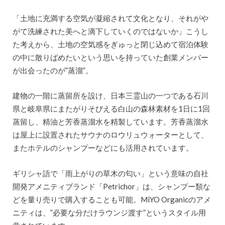
「土地に充満する空気が凝縮されて文化となり、それがや
がて洗練された美へと滴下していくのではないか」こうし
た考えから、土地の空気感をぎゅっと閉じ込めて宿泊体験
の中に散りばめたいという思いを持っていた創業メンバー
が出会ったのが”蒸溜”。
建物の一階に蒸留所を設け、日本三霊山の一つである石川
県と岐阜県にまたがりそびえる白山の森林素材を1日に1回
蒸留し、精油と芳香蒸溜水を精製しています。芳香蒸溜水
は屋上に設置されたサウナのロウリュウォーターとして、
またホテルのシャンプーなどにも活用されています。
ギリシャ語で「雨上がりの草木の匂い」という意味の自社
開発アメニティブランド「Petrichor」は、シャンプー類な
どを量り売りで購入することも可能。MiYO Organicのアメ
ニティは、”必要な分だけラウンジ渡す”というスタイル用