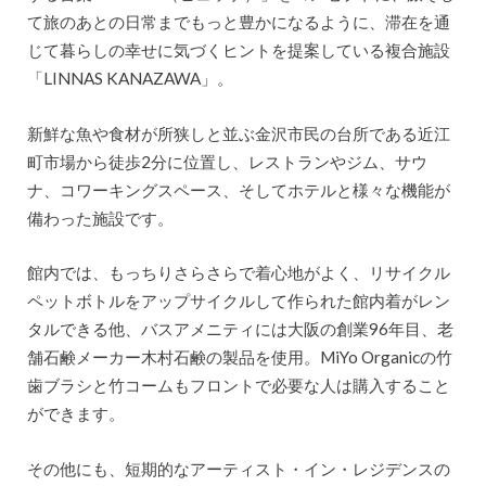
て旅のあとの日常までもっと豊かになるように、滞在を通
じて暮らしの幸せに気づくヒントを提案している複合施設
「LINNAS KANAZAWA」。
新鮮な魚や食材が所狭しと並ぶ金沢市民の台所である近江
町市場から徒歩2分に位置し、レストランやジム、サウ
ナ、コワーキングスペース、そしてホテルと様々な機能が
備わった施設です。
館内では、もっちりさらさらで着心地がよく、リサイクル
ペットボトルをアップサイクルして作られた館内着がレン
タルできる他、バスアメニティには大阪の創業96年目、老
舗石鹸メーカー木村石鹸の製品を使用。MiYo Organicの竹
歯ブラシと竹コームもフロントで必要な人は購入すること
ができます。
その他にも、短期的なアーティスト・イン・レジデンスの