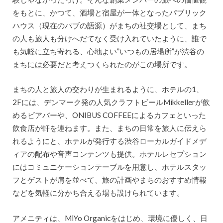
をもとに、かつて、酒場と宿屋が一体となったパブリック
ハウス（現在のパブの語源）がまちの社交場として、まち
の人も旅人も分けへだてなく受け入れていたように、誰で
も気軽に立ち寄れる、心地よい”いつもの居場所”が渋谷の
まちには必要だと考えつくられたのがこの場所です。
まちの人と旅人の交わりが生まれるように、ホテルの1、
2Fには、デンマーク発の人気クラフトビールMikkellerが飲
めるビアバーや、ONIBUS COFFEEによるカフェといった
飲食店が軒を連ねます。また、まちの日常を旅人に伝えら
れるようにと、ホテルが発行する渋谷ローカルガイドメデ
ィアの配布や音声コンテンツも提供。ホテルレセプション
にはコミュニケーションテーブルを用意し、ホテルスタッ
フとゲストが肩を並べて、旅の計画やまちのおすすめ情報
などを気軽に分かち合える場も設けられています。
アメニティは、MiYo Organicをはじめ、環境に優しく、日