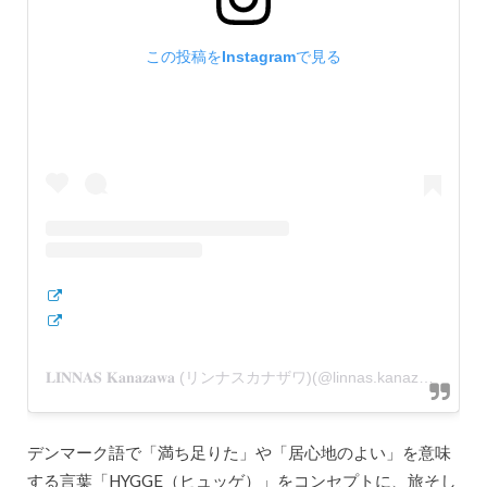
この投稿をInstagramで見る
𝐋𝐈𝐍𝐍𝐀𝐒 𝐊𝐚𝐧𝐚𝐳𝐚𝐰𝐚 (リンナスカナザワ)(@linnas.kanazawa)がシェアした投稿
デンマーク語で「満ち足りた」や「居心地のよい」を意味
する言葉「HYGGE（ヒュッゲ）」をコンセプトに、旅そし