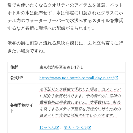
常でも使いたくなるクオリティのアイテムを厳選。ペット
ボトルの水は配布せず、水は部屋に用意されたグラスにホ
テル内のウォーターサーバーで水汲みするスタイルを推奨
するなど各所に環境への配慮が見られます。
渋谷の街に刻刻と流れる息吹を感じに、ふと立ち寄りに行
きたい場所ですね。
住所
東京都渋谷区渋谷1-17-1
公式HP
https://www.uds-hotels.com/all-day-place/
※下記リンク経由で予約した場合、当メディア
に紹介手数料が入ります。予約者の方に追加の
費用負担は発生致しません。本手数料は、社会
各種予約サイ
を良くするメディア運営を持続的に行うための
ト
資金として大切に活用させていただきます。
じゃらん
、
楽天トラベル