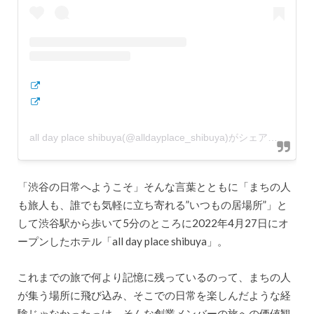
all day place shibuya(@alldayplace_shibuya)がシェアした投稿
「渋谷の日常へようこそ」そんな言葉とともに「まちの人
も旅人も、誰でも気軽に立ち寄れる”いつもの居場所”」と
して渋谷駅から歩いて5分のところに2022年4月27日にオ
ープンしたホテル「all day place shibuya」。
これまでの旅で何より記憶に残っているのって、まちの人
が集う場所に飛び込み、そこでの日常を楽しんだような経
験じゃなかったっけ。そんな創業メンバーの旅への価値観