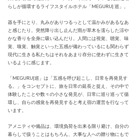
らしが循環するライフスタイルホテル「MEGURU| 巡」。
器を手にとり、丸みがありつるっとして温かみがあるなあ
と感じたり。突然降り出し止んだ雨が草木を濡らした涼や
かな香りを全身に吸い込んだり。人間には視覚、聴覚、味
覚、嗅覚、触覚といった五感が備わっているにも関わらず
現代に生きる私たちはそれをあまり存分に使わずに生きて
いるように感じます。
「MEGURU|巡」は「五感を呼び起こし、日常を再発見す
る。」をコンセプトに、旅を日常の延長と捉え、その中で
体験したことや数々の小さな発見が、日常に巡り巡って循
環し、自らの感覚を再発見すると考え宿の運営を行なって
います。
アメニティや備品は、環境負荷を出来る限り避け、自分の
暮らしで扱うことはもちろん、大事な人への贈り物にもで