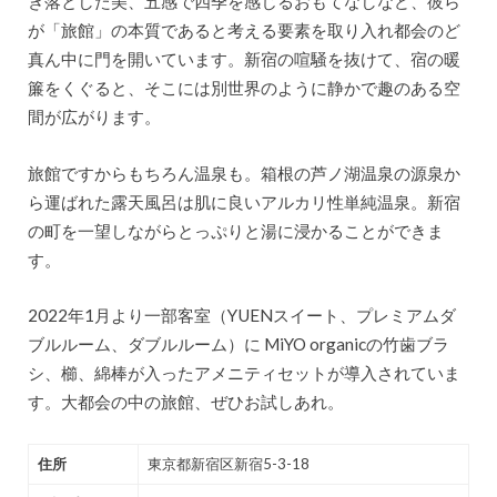
ぎ落とした美、五感で四季を感じるおもてなしなど、彼ら
が「旅館」の本質であると考える要素を取り入れ都会のど
真ん中に門を開いています。新宿の喧騒を抜けて、宿の暖
簾をくぐると、そこには別世界のように静かで趣のある空
間が広がります。
旅館ですからもちろん温泉も。箱根の芦ノ湖温泉の源泉か
ら運ばれた露天風呂は肌に良いアルカリ性単純温泉。新宿
の町を一望しながらとっぷりと湯に浸かることができま
す。
2022年1月より一部客室（YUENスイート、プレミアムダ
ブルルーム、ダブルルーム）に MiYO organicの竹歯ブラ
シ、櫛、綿棒が入ったアメニティセットが導入されていま
す。大都会の中の旅館、ぜひお試しあれ。
住所
東京都新宿区新宿5-3-18