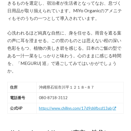
きるものを選定し、宿泊者が生活者となってなお、息づく
日用品が取り揃えられています。MiYo Organicのアメニテ
ィもそのうちの一つとして導入されています。
心洗われるほど純真な自然に、身を任せる。雨音を遮る葉
の声に耳を澄ませる。この世のものとは思えない程の深い
色彩をもつ、植物の美しき碧を感じる。日本のご飯の型で
ある一汁一菜をしっかりと味わう。心のままに感じる時間
を、「MEGURU| 巡」で過ごしてみてはいかがでしょう
か。
住所
沖縄県石垣市川平１２１８−８７
電話番号
080-8718-3112
公式HP
https://www.chillnn.com/17d9d6fbcd13ab