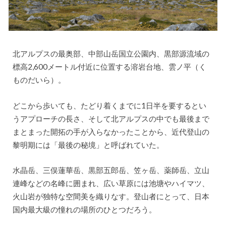
北アルプスの最奥部、中部山岳国立公園内、黒部源流域の
標高2,600メートル付近に位置する溶岩台地、雲ノ平（く
ものだいら）。
どこから歩いても、たどり着くまでに1日半を要するとい
うアプローチの長さ、そして北アルプスの中でも最後まで
まとまった開拓の手が入らなかったことから、近代登山の
黎明期には「最後の秘境」と呼ばれていた。
水晶岳、三俣蓮華岳、黒部五郎岳、笠ヶ岳、薬師岳、立山
連峰などの名峰に囲まれ、広い草原には池塘やハイマツ、
火山岩が独特な空間美を織りなす。登山者にとって、日本
国内最大級の憧れの場所のひとつだろう。