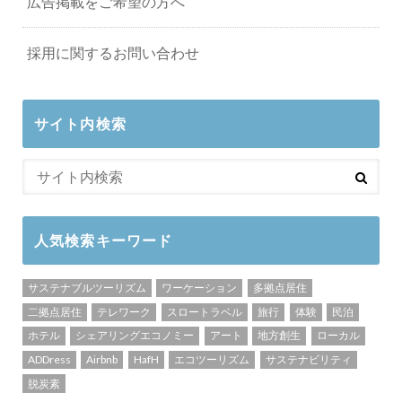
広告掲載をご希望の方へ
採用に関するお問い合わせ
サイト内検索
人気検索キーワード
サステナブルツーリズム
ワーケーション
多拠点居住
二拠点居住
テレワーク
スロートラベル
旅行
体験
民泊
ホテル
シェアリングエコノミー
アート
地方創生
ローカル
ADDress
Airbnb
HafH
エコツーリズム
サステナビリティ
脱炭素