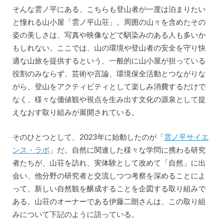
そんな雲ノ平にある、こちらも登山者が一度は泊まりたい
と憧れる山小屋「雲ノ平山荘」。周囲の山々を含めたその
姿の美しさは、写真や映像などで馴染みのある人も多いか
もしれない。ここでは、山の環境や登山者の安全を守り快
適な山旅を提供するという、一般的に山小屋が担っている
役割のみならず、芸術や言論、環境保全活動とつながりな
がら、登山をアクティビティとして楽しみ消費するだけで
なく、様々な価値観や視点を生み出す文化の源泉として捉
えなおす取り組みが展開されている。
そのひとつとして、2023年に始動したのが「
雲ノ平サイエ
ンス・ラボ
」だ。自然に関連した様々な学問に携わる研究
者たちが、山荘を訪れ、実体験として改めて「自然」に出
会い、他分野の研究者と交流しつつ考察を深めることによ
って、新しい自然観を醸成することを企図する取り組みで
ある。山荘のオーナーである伊藤二朗さんは、この取り組
みについて下記のように語っている。