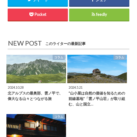
Pocket
feedly
NEW POST
このライターの最新記事
コラム
コラム
2024.10.28
2024.5.21
北アルプスの最奥部、雲ノ平で、
”山小屋は自然の価値を知るための
偉大なる山々とつながる旅
前線基地”「雲ノ平山荘」が取り組
む、山と国立…
コラム