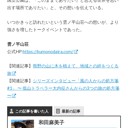
国立公園は、『このままでありたい』と思える世界を思い
出す場所でありたい」と、その想いを伝えている。
いつかきっと訪れたいという雲ノ平山荘への想いが、より
強さを増したトークイベントであった。
雲ノ平山荘
公式HP:
https://kumonodaira.com/
【関連記事】
熊野の山に木を植えて、地域との絆をつくる
旅
【関連記事】
シリーズインタビュー「風の人からの処方箋
#1」 〜 低山トラベラー大内征さんからの3つの旅の処方箋
〜
この記事を書いた人
最新の記事
和田麻美子