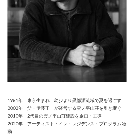
1981年 東京生まれ 幼少より黒部源流域で夏を過ごす
2002年 父・伊藤正一が経営する雲ノ平山荘を引き継ぐ
2010年 2代目の雲ノ平山荘建設を企画・主導
2020年 アーティスト・イン・レジデンス・プログラム始
動