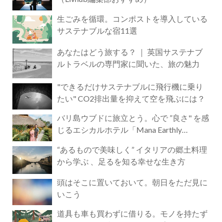
生ごみを循環。コンポストを導入している
サステナブルな宿11選
あなたはどう旅する？ ｜ 英国サステナブ
ルトラベルの専門家に聞いた、旅の魅力
"できるだけサステナブルに飛行機に乗り
たい" CO2排出量を抑えて空を飛ぶには？
バリ島ウブドに旅立とう。心で ”良さ" を感
じるエシカルホテル「Mana Earthly
Paradise」
“あるもので美味しく” イタリアの郷土料理
から学ぶ 、足るを知る幸せな生き方
頭はそこに置いておいて。朝日をただ見に
いこう
道具も車も買わずに借りる。モノを持たず