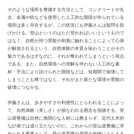
そのような場所を整備する方法として、コンクリートや丸
太、金属や鉄などを使用した人工的な階段が作られている
場所は多く存在するが、この状況にも伊藤さんは疑問を投
げかける。登山というのはただ登れればいいというもので
はなく、自然が持つ景観や刺激に触れることによって心身
が解放されるという、自然体験の本質を味わうことがその
魅力であるはずなのに、それが奪われてしまうという視点
である。また、自然環境への理解を伴わない人工的な素
材・手法により設けられた階段などは、短期間で崩壊して
しまうことも稀ではなく、それがまた新たな環境や景観の
破壊につながる。
伊藤さんは、歩きやすさや利便性にとらわれることによっ
て、自然体験（美しさ）が損なわれる懸念を指摘する。登
山道整備は自然に無関心な人材には務まらず、近代土木的
な計画では成り立たないのだ。これからの登山道整備に求
められる要素として、登山道荒廃の原因を的確にとらえる