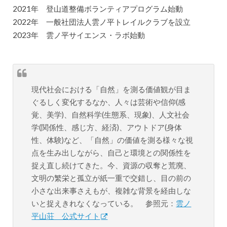
2021年 登山道整備ボランティアプログラム始動
2022年 一般社団法人雲ノ平トレイルクラブを設立
2023年 雲ノ平サイエンス・ラボ始動
現代社会における「自然」を測る価値観が目ま
ぐるしく変化するなか、人々は芸術や信仰(感
覚、美学)、自然科学(生態系、現象)、人文社会
学(関係性、感じ方、経済)、アウトドア(身体
性、体験)など、「自然」の価値を測る様々な視
点を生み出しながら、自己と環境との関係性を
捉え直し続けてきた。今、資源の収奪と荒廃、
文明の繁栄と孤立が紙一重で交錯し、目の前の
小さな出来事さえもが、複雑な背景を経由しな
いと捉えきれなくなっている。 参照元：
雲ノ
平山荘 公式サイト