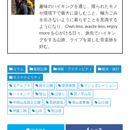
趣味のハイキングを通じ、限られたモノ
や環境下で最大に楽しむこと、極力ごみ
を出さないように暮らすことを意識する
ようになり、Own less, waste less, enjoy
more を心がける日々。旅先でハイキン
グをする山旅、ライブを楽しむ音楽旅を
好む。
コラム
最新記事
体験・アクティビティ
観光・旅行
サステナビリティ
北アルプス
国立公園
環境保護
リジェネレーション
ハイキング
登山
山登り
雲ノ平山荘
中部山岳国立公園
黒部源流
登山道整備
山小屋
伊藤二朗
山荘
登山道
ツイート
シェア