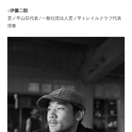
○
伊藤二朗
雲ノ平山荘代表 / 一般社団法人雲ノ平トレイルクラブ代表
理事