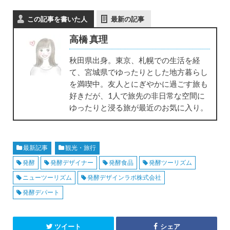
この記事を書いた人
最新の記事
高橋 真理
秋田県出身。東京、札幌での生活を経
て、宮城県でゆったりとした地方暮らし
を満喫中。友人とにぎやかに過ごす旅も
好きだが、1人で旅先の非日常な空間に
ゆったりと浸る旅が最近のお気に入り。
最新記事
観光・旅行
発酵
発酵デザイナー
発酵食品
発酵ツーリズム
ニューツーリズム
発酵デザインラボ株式会社
発酵デパート
ツイート
シェア