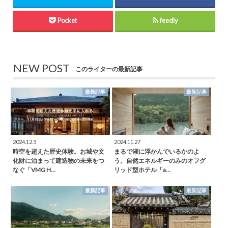
Pocket
feedly
NEW POST
このライターの最新記事
最新記事
最新記事
2024.12.5
2024.11.27
時空を超えた歴史体験。お城や文
まるで湖に浮かんでいるかのよ
化財に泊まって建造物の未来をつ
う。自然エネルギーのみのオフグ
なぐ「VMG H…
リッド型ホテル「a…
最新記事
最新記事