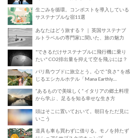
生ごみを循環。コンポストを導入している
サステナブルな宿11選
あなたはどう旅する？ ｜ 英国サステナブ
ルトラベルの専門家に聞いた、旅の魅力
"できるだけサステナブルに飛行機に乗り
たい" CO2排出量を抑えて空を飛ぶには？
バリ島ウブドに旅立とう。心で ”良さ" を感
じるエシカルホテル「Mana Earthly
Paradise」
“あるもので美味しく” イタリアの郷土料理
から学ぶ 、足るを知る幸せな生き方
頭はそこに置いておいて。朝日をただ見に
いこう
道具も車も買わずに借りる。モノを持たず
にシェア&サブスクでキャンプ