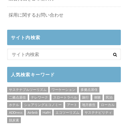
採用に関するお問い合わせ
サイト内検索
人気検索キーワード
サステナブルツーリズム
ワーケーション
多拠点居住
二拠点居住
テレワーク
スロートラベル
旅行
体験
民泊
ホテル
シェアリングエコノミー
アート
地方創生
ローカル
ADDress
Airbnb
HafH
エコツーリズム
サステナビリティ
脱炭素