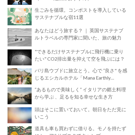
生ごみを循環。コンポストを導入している
サステナブルな宿11選
あなたはどう旅する？ ｜ 英国サステナブ
ルトラベルの専門家に聞いた、旅の魅力
"できるだけサステナブルに飛行機に乗り
たい" CO2排出量を抑えて空を飛ぶには？
バリ島ウブドに旅立とう。心で ”良さ" を感
じるエシカルホテル「Mana Earthly
Paradise」
“あるもので美味しく” イタリアの郷土料理
から学ぶ 、足るを知る幸せな生き方
頭はそこに置いておいて。朝日をただ見に
いこう
道具も車も買わずに借りる。モノを持たず