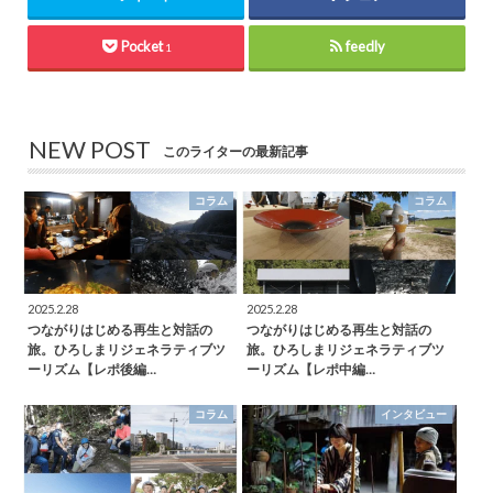
Pocket
feedly
1
NEW POST
このライターの最新記事
コラム
コラム
2025.2.28
2025.2.28
つながりはじめる再生と対話の
つながりはじめる再生と対話の
旅。ひろしまリジェネラティブツ
旅。ひろしまリジェネラティブツ
ーリズム【レポ後編…
ーリズム【レポ中編…
コラム
インタビュー