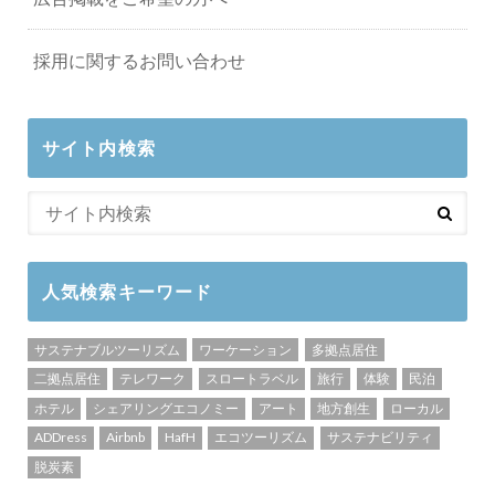
採用に関するお問い合わせ
サイト内検索
人気検索キーワード
サステナブルツーリズム
ワーケーション
多拠点居住
二拠点居住
テレワーク
スロートラベル
旅行
体験
民泊
ホテル
シェアリングエコノミー
アート
地方創生
ローカル
ADDress
Airbnb
HafH
エコツーリズム
サステナビリティ
脱炭素