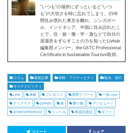
“いつも”の場所にずっといると“いつ
も”の大切さを時に忘れてしまう。25年
間住み慣れた東京を離れ、シンガポー
ル、インドネシア、中国に住み訪れたこ
とで、住・旅・働・学・遊などで自分の
居場所をずらすことの力を知ったLivhub
編集部メンバー。the GSTC Professional
Certificate in Sustainable Tourism取得。
コラム
最新記事
体験・アクティビティ
観光・旅行
サステナビリティ
LINE
体験
プレゼント
星野リゾート
一休.com
クリスマス
ZaPASS
旅
贈り物
アソビュー！
SOW EXPERIENCE
リンベル
東急百貨店
ギフト
ツイート
シェア