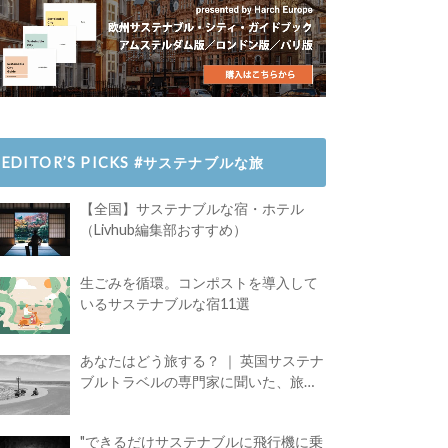
EDITOR’S PICKS #サステナブルな旅
【全国】サステナブルな宿・ホテル
（Livhub編集部おすすめ）
生ごみを循環。コンポストを導入して
いるサステナブルな宿11選
あなたはどう旅する？ ｜ 英国サステナ
ブルトラベルの専門家に聞いた、旅の
魅力
"できるだけサステナブルに飛行機に乗