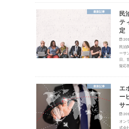
民
最新記事
テ
定
201
民泊
ーサ
日、
疑応
エ
最新記事
ー
サ
201
オン
式会