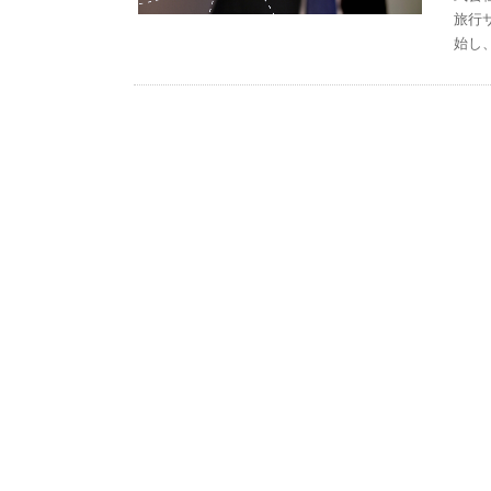
旅行
始し