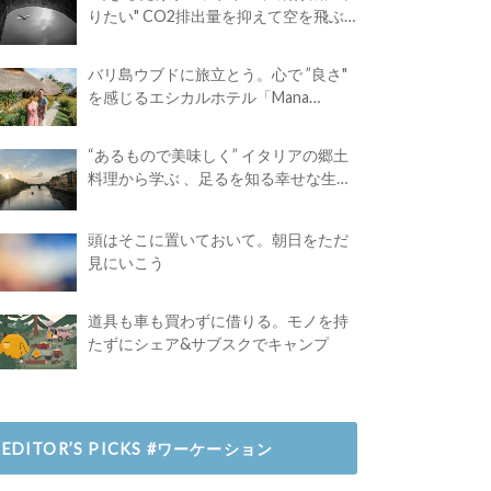
りたい" CO2排出量を抑えて空を飛ぶ
には？
バリ島ウブドに旅立とう。心で ”良さ"
を感じるエシカルホテル「Mana
Earthly Paradise」
“あるもので美味しく” イタリアの郷土
料理から学ぶ 、足るを知る幸せな生き
方
頭はそこに置いておいて。朝日をただ
見にいこう
道具も車も買わずに借りる。モノを持
たずにシェア&サブスクでキャンプ
EDITOR’S PICKS #ワーケーション