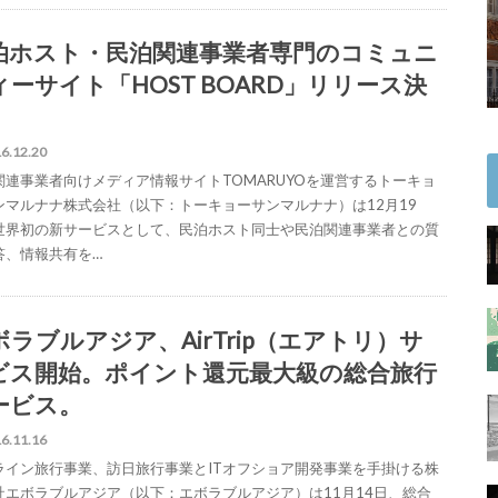
泊ホスト・民泊関連事業者専門のコミュニ
ィーサイト「HOST BOARD」リリース決
6.12.20
関連事業者向けメディア情報サイトTOMARUYOを運営するトーキョ
ンマルナナ株式会社（以下：トーキョーサンマルナナ）は12月19
世界初の新サービスとして、民泊ホスト同士や民泊関連事業者との質
答、情報共有を…
ボラブルアジア、AirTrip（エアトリ）サ
ビス開始。ポイント還元最大級の総合旅行
ービス。
6.11.16
ライン旅行事業、訪日旅行事業とITオフショア開発事業を手掛ける株
社エボラブルアジア（以下：エボラブルアジア）は11月14日、総合