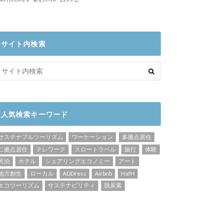
サイト内検索
人気検索キーワード
サステナブルツーリズム
ワーケーション
多拠点居住
二拠点居住
テレワーク
スロートラベル
旅行
体験
民泊
ホテル
シェアリングエコノミー
アート
地方創生
ローカル
ADDress
Airbnb
HafH
エコツーリズム
サステナビリティ
脱炭素