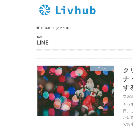
HOME
タグ : LINE
TAG
LINE
ク
コラム
ナ
す
202
もう
日、
たい
でお