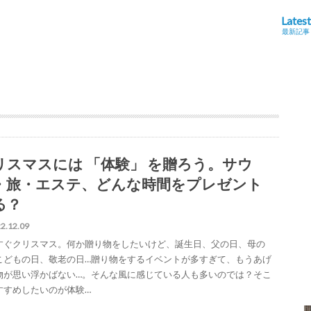
Latest
最新記事
リスマスには 「体験」 を贈ろう。サウ
・旅・エステ、どんな時間をプレゼント
る？
2.12.09
すぐクリスマス。何か贈り物をしたいけど、誕生日、父の日、母の
こどもの日、敬老の日…贈り物をするイベントが多すぎて、もうあげ
物が思い浮かばない…。そんな風に感じている人も多いのでは？そこ
すすめしたいのが体験…