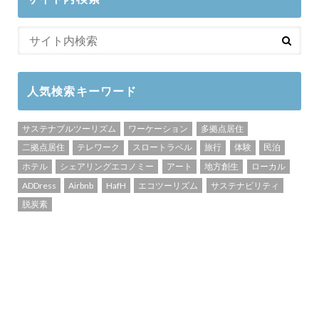
人気検索キーワード
サステナブルツーリズム
ワーケーション
多拠点居住
二拠点居住
テレワーク
スロートラベル
旅行
体験
民泊
ホテル
シェアリングエコノミー
アート
地方創生
ローカル
ADDress
Airbnb
HafH
エコツーリズム
サステナビリティ
脱炭素