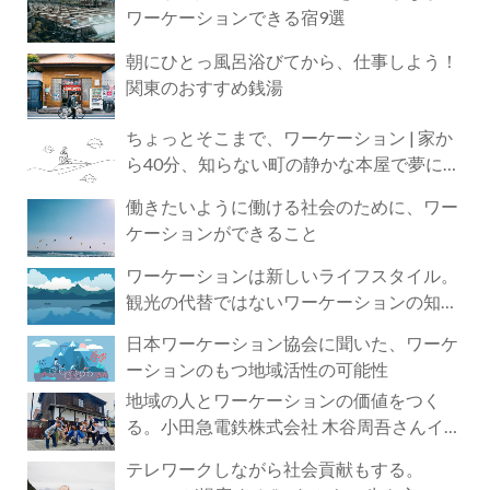
ワーケーションできる宿9選
朝にひとっ風呂浴びてから、仕事しよう！
関東のおすすめ銭湯
ちょっとそこまで、ワーケーション | 家か
ら40分、知らない町の静かな本屋で夢に近
づく4時間の旅
働きたいように働ける社会のために、ワー
ケーションができること
ワーケーションは新しいライフスタイル。
観光の代替ではないワーケーションの知ら
れざる魅力
日本ワーケーション協会に聞いた、ワーケ
ーションのもつ地域活性の可能性
地域の人とワーケーションの価値をつく
る。小田急電鉄株式会社 木谷周吾さんイン
タビュー
テレワークしながら社会貢献もする。