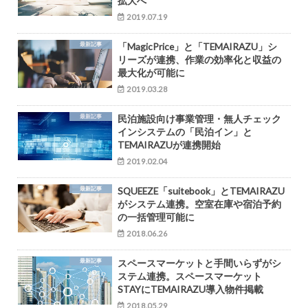
拡大へ
2019.07.19
最新記事
「MagicPrice」と「TEMAIRAZU」シ
リーズが連携、作業の効率化と収益の
最大化が可能に
2019.03.28
最新記事
民泊施設向け事業管理・無人チェック
インシステムの「民泊イン」と
TEMAIRAZUが連携開始
2019.02.04
最新記事
SQUEEZE「suitebook」とTEMAIRAZU
がシステム連携。空室在庫や宿泊予約
の一括管理可能に
2018.06.26
最新記事
スペースマーケットと手間いらずがシ
ステム連携。スペースマーケット
STAYにTEMAIRAZU導入物件掲載
2018.05.29