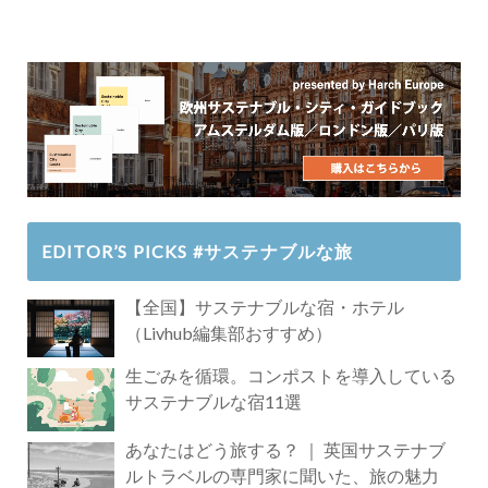
EDITOR’S PICKS #サステナブルな旅
【全国】サステナブルな宿・ホテル
（Livhub編集部おすすめ）
生ごみを循環。コンポストを導入している
サステナブルな宿11選
あなたはどう旅する？ ｜ 英国サステナブ
ルトラベルの専門家に聞いた、旅の魅力