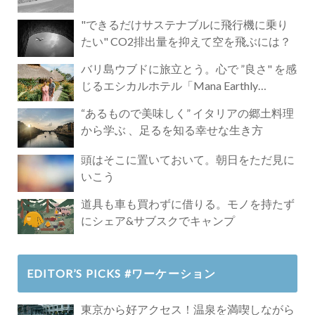
"できるだけサステナブルに飛行機に乗り
たい" CO2排出量を抑えて空を飛ぶには？
バリ島ウブドに旅立とう。心で ”良さ" を感
じるエシカルホテル「Mana Earthly
Paradise」
“あるもので美味しく” イタリアの郷土料理
から学ぶ 、足るを知る幸せな生き方
頭はそこに置いておいて。朝日をただ見に
いこう
道具も車も買わずに借りる。モノを持たず
にシェア&サブスクでキャンプ
EDITOR’S PICKS #ワーケーション
東京から好アクセス！温泉を満喫しながら