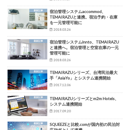
最新記事
宿泊管理システムaccommod、
TEMAIRAZUと連携。宿泊予約・在庫
を一元管理可能に
2018.03.26
最新記事
宿泊管理システムinnto、TEMAIRAZU
と連携へ。宿泊管理と空室在庫の一元
管理可能に
2018.03.26
最新記事
TEMAIRAZUシリーズ、台湾民泊最大
手「AsiaYo」とシステム連携開始
2017.12.06
最新記事
TEMAIRAZUシリーズとm2m Hotels、
システム連携開始
2017.09.20
最新記事
SQUEEZEと比較.comが国内初の民泊対
応PMSとして連携