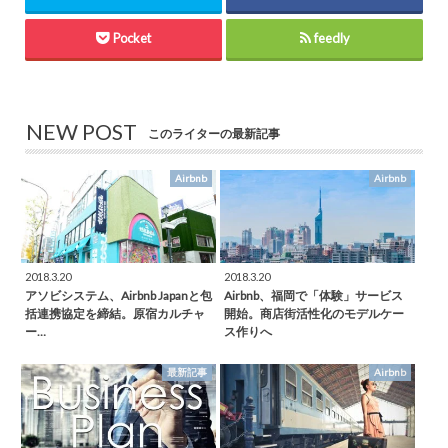
Pocket
feedly
NEW POST
このライターの最新記事
Airbnb
Airbnb
2018.3.20
2018.3.20
アソビシステム、Airbnb Japanと包
Airbnb、福岡で「体験」サービス
括連携協定を締結。原宿カルチャ
開始。商店街活性化のモデルケー
ー…
ス作りへ
最新記事
Airbnb