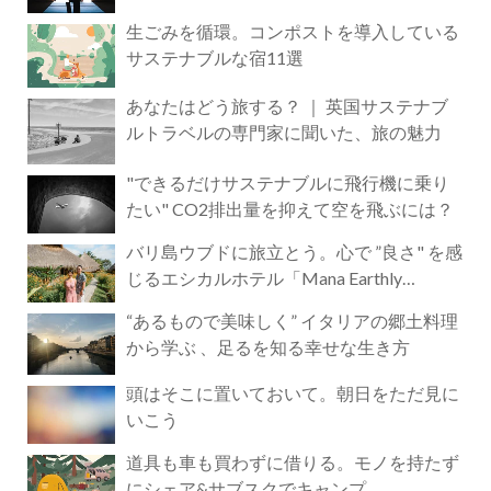
生ごみを循環。コンポストを導入している
サステナブルな宿11選
あなたはどう旅する？ ｜ 英国サステナブ
ルトラベルの専門家に聞いた、旅の魅力
"できるだけサステナブルに飛行機に乗り
たい" CO2排出量を抑えて空を飛ぶには？
バリ島ウブドに旅立とう。心で ”良さ" を感
じるエシカルホテル「Mana Earthly
Paradise」
“あるもので美味しく” イタリアの郷土料理
から学ぶ 、足るを知る幸せな生き方
頭はそこに置いておいて。朝日をただ見に
いこう
道具も車も買わずに借りる。モノを持たず
にシェア&サブスクでキャンプ