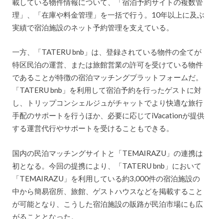
載している物件情報について、「宿泊予約サイトの複数管
理」、「在庫や料金管理」を一括で行う。10年以上に及ぶ
実績で宿泊施設のネット予約管理を支えている。
一方、「TATERU bnb」は、登録されている物件の全てが
特区民泊の運営、または旅館営業の許可を受けている物件
であることが特徴の宿泊マッチングプラットフォームだ。
「TATERU bnb」を利用して宿泊予約を行ったゲストに対
し、トリップコンシェルジュがチャットでより快適な旅行
手配のサポートを行うほか、必要に応じてiVacationが提供
する運営代行やサポートを受けることもできる。
国内の民泊マッチングサイトと「TEMAIRAZU」の連携は
初となる。今回の提携により、「TATERU bnb」において
「TEMAIRAZU」を利用している約3,000件の宿泊施設の
中から簡易宿所、旅館、ゲストハウスなどを掲載すること
が可能となり、こうした宿泊施設の販路が民泊市場にも広
がることとなった。