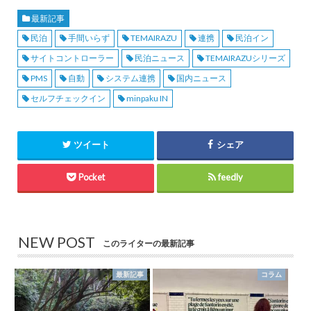
最新記事
民泊
手間いらず
TEMAIRAZU
連携
民泊イン
サイトコントローラー
民泊ニュース
TEMAIRAZUシリーズ
PMS
自動
システム連携
国内ニュース
セルフチェックイン
minpaku IN
ツイート
シェア
Pocket
feedly
NEW POST
このライターの最新記事
最新記事
コラム