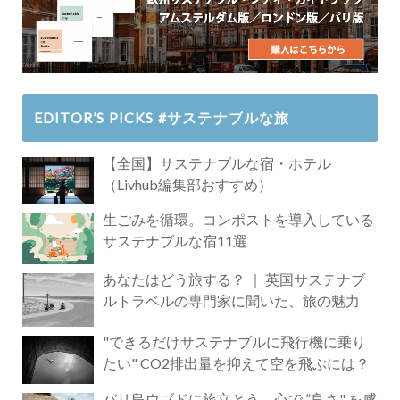
EDITOR’S PICKS #サステナブルな旅
【全国】サステナブルな宿・ホテル
（Livhub編集部おすすめ）
生ごみを循環。コンポストを導入している
サステナブルな宿11選
あなたはどう旅する？ ｜ 英国サステナブ
ルトラベルの専門家に聞いた、旅の魅力
"できるだけサステナブルに飛行機に乗り
たい" CO2排出量を抑えて空を飛ぶには？
バリ島ウブドに旅立とう。心で ”良さ" を感