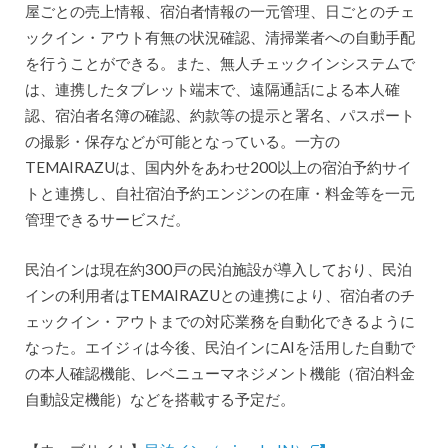
屋ごとの売上情報、宿泊者情報の一元管理、日ごとのチェ
ックイン・アウト有無の状況確認、清掃業者への自動手配
を行うことができる。また、無人チェックインシステムで
は、連携したタブレット端末で、遠隔通話による本人確
認、宿泊者名簿の確認、約款等の提示と署名、パスポート
の撮影・保存などが可能となっている。一方の
TEMAIRAZUは、国内外をあわせ200以上の宿泊予約サイ
トと連携し、自社宿泊予約エンジンの在庫・料金等を一元
管理できるサービスだ。
民泊インは現在約300戸の民泊施設が導入しており、民泊
インの利用者はTEMAIRAZUとの連携により、宿泊者のチ
ェックイン・アウトまでの対応業務を自動化できるように
なった。エイジィは今後、民泊インにAIを活用した自動で
の本人確認機能、レベニューマネジメント機能（宿泊料金
自動設定機能）などを搭載する予定だ。