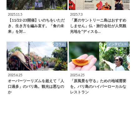
2025.11.5
2025.7.3
【11/22-23開催】いのちをいただ
「夏のサントリーニ島はおすすめ
き、生き方を編み直す。「食の未
しません」仏・旅行会社が人気観
来」を対…
光地を“ディスる…
コラム
インタビュー
2025.6.25
2025.6.25
オーバーツーリズムを超えて「人
「原風景を守る」ための地域需要
口過多」のバリ島。観光は悪なの
を。バリ島のハイパーローカルな
か
レストラン