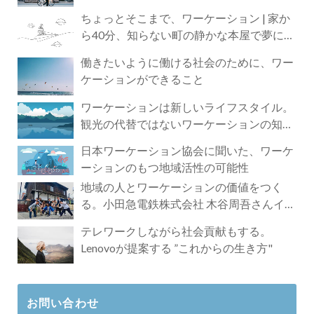
ちょっとそこまで、ワーケーション | 家か
ら40分、知らない町の静かな本屋で夢に近
づく4時間の旅
働きたいように働ける社会のために、ワー
ケーションができること
ワーケーションは新しいライフスタイル。
観光の代替ではないワーケーションの知ら
れざる魅力
日本ワーケーション協会に聞いた、ワーケ
ーションのもつ地域活性の可能性
地域の人とワーケーションの価値をつく
る。小田急電鉄株式会社 木谷周吾さんイン
タビュー
テレワークしながら社会貢献もする。
Lenovoが提案する ”これからの生き方"
お問い合わせ