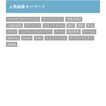
人気検索キーワード
サステナブルツーリズム
ワーケーション
多拠点居住
二拠点居住
テレワーク
スロートラベル
旅行
体験
民泊
ホテル
シェアリングエコノミー
アート
地方創生
ローカル
ADDress
Airbnb
HafH
エコツーリズム
サステナビリティ
脱炭素