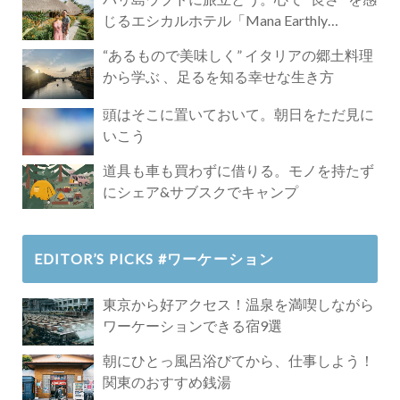
じるエシカルホテル「Mana Earthly
Paradise」
“あるもので美味しく” イタリアの郷土料理
から学ぶ 、足るを知る幸せな生き方
頭はそこに置いておいて。朝日をただ見に
いこう
道具も車も買わずに借りる。モノを持たず
にシェア&サブスクでキャンプ
EDITOR’S PICKS #ワーケーション
東京から好アクセス！温泉を満喫しながら
ワーケーションできる宿9選
朝にひとっ風呂浴びてから、仕事しよう！
関東のおすすめ銭湯