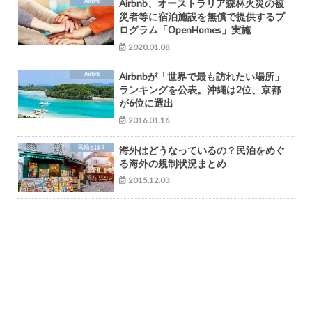
Airbnb
Airbnb、オーストラリア森林火災の被
災者等に宿泊施設を無償で提供するプ
ログラム「OpenHomes」実施
2020.01.08
Airbnb
Airbnbが「世界で最も訪れたい場所」
ランキングを公表。沖縄は2位、京都
が6位に選出
2016.01.16
民泊とは？
海外はどうなっているの？民泊をめぐ
る海外の規制状況まとめ
2015.12.03