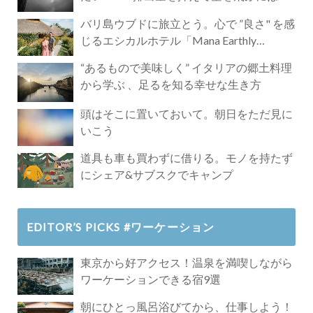
バリ島ウブドに旅立とう。心で ”良さ" を感
じるエシカルホテル「Mana Earthly
Paradise」
“あるもので美味しく” イタリアの郷土料理
から学ぶ 、足るを知る幸せな生き方
頭はそこに置いておいて。朝日をただ見に
いこう
道具も車も買わずに借りる。モノを持たず
にシェア&サブスクでキャンプ
EDITOR’S PICKS #ワーケーション
東京から好アクセス！温泉を満喫しながら
ワーケーションできる宿9選
朝にひとっ風呂浴びてから、仕事しよう！