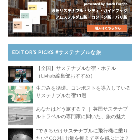
EDITOR’S PICKS #サステナブルな旅
【全国】サステナブルな宿・ホテル
（Livhub編集部おすすめ）
生ごみを循環。コンポストを導入している
サステナブルな宿11選
あなたはどう旅する？ ｜ 英国サステナブ
ルトラベルの専門家に聞いた、旅の魅力
"できるだけサステナブルに飛行機に乗り
たい" CO2排出量を抑えて空を飛ぶには？