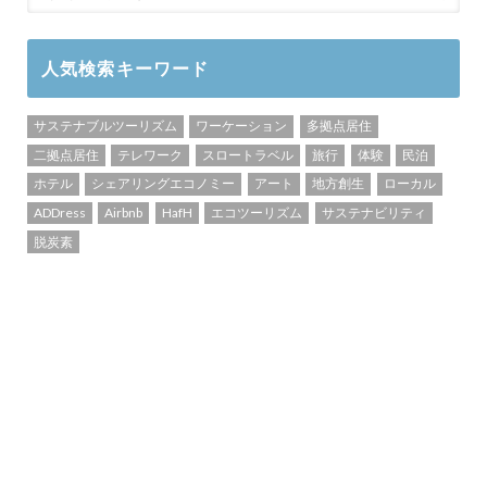
人気検索キーワード
サステナブルツーリズム
ワーケーション
多拠点居住
二拠点居住
テレワーク
スロートラベル
旅行
体験
民泊
ホテル
シェアリングエコノミー
アート
地方創生
ローカル
ADDress
Airbnb
HafH
エコツーリズム
サステナビリティ
脱炭素