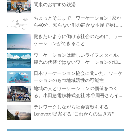
関東のおすすめ銭湯
ちょっとそこまで、ワーケーション | 家か
ら40分、知らない町の静かな本屋で夢に近
づく4時間の旅
働きたいように働ける社会のために、ワー
ケーションができること
ワーケーションは新しいライフスタイル。
観光の代替ではないワーケーションの知ら
れざる魅力
日本ワーケーション協会に聞いた、ワーケ
ーションのもつ地域活性の可能性
地域の人とワーケーションの価値をつく
る。小田急電鉄株式会社 木谷周吾さんイン
タビュー
テレワークしながら社会貢献もする。
Lenovoが提案する ”これからの生き方"