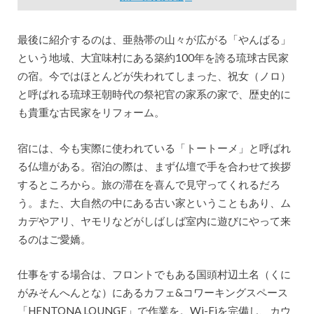
最後に紹介するのは、亜熱帯の山々が広がる「やんばる」
という地域、大宜味村にある築約100年を誇る琉球古民家
の宿。今ではほとんどが失われてしまった、祝女（ノロ）
と呼ばれる琉球王朝時代の祭祀官の家系の家で、歴史的に
も貴重な古民家をリフォーム。
宿には、今も実際に使われている「トートーメ」と呼ばれ
る仏壇がある。宿泊の際は、まず仏壇で手を合わせて挨拶
するところから。旅の滞在を喜んで見守ってくれるだろ
う。また、大自然の中にある古い家ということもあり、ム
カデやアリ、ヤモリなどがしばしば室内に遊びにやって来
るのはご愛嬌。
仕事をする場合は、フロントでもある国頭村辺土名（くに
がみそんへんとな）にあるカフェ&コワーキングスペース
「HENTONA LOUNGE」で作業を。Wi-Fiを完備し、カウ