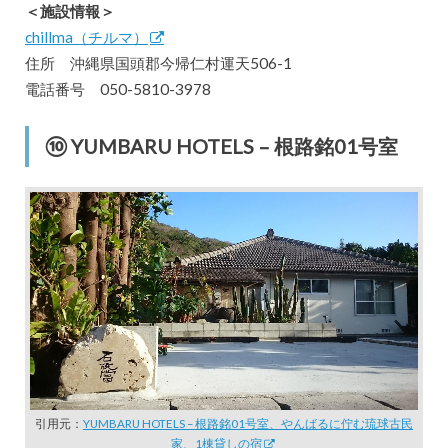
＜施設情報＞
chillma（チルマ）
住所 沖縄県国頭郡今帰仁村運天506-1
電話番号 050-5810-3978
⑩ YUMBARU HOTELS – 根路銘01号室
引用元：
YUMBARU HOTELS – 根路銘01号室、やんばるに佇む琉球古民
家、1棟貸しの宿