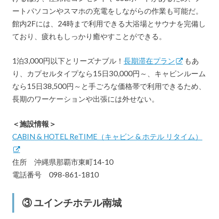
ートパソコンやスマホの充電をしながらの作業も可能だ。
館内2Fには、24時まで利用できる大浴場とサウナを完備し
ており、疲れもしっかり癒やすことができる。
1泊3,000円以下とリーズナブル！
長期滞在プラン
もあ
り、カプセルタイプなら15日30,000円～、キャビンルーム
なら15日38,500円～と手ごろな価格帯で利用できるため、
長期のワーケーションや出張には外せない。
＜施設情報＞
CABIN & HOTEL ReTIME（キャビン & ホテル リタイム）
住所 沖縄県那覇市東町14-10
電話番号 098-861-1810
③ ユインチホテル南城