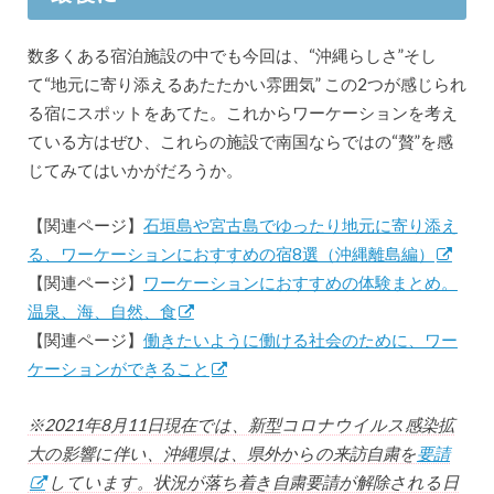
数多くある宿泊施設の中でも今回は、“沖縄らしさ”そし
て“地元に寄り添えるあたたかい雰囲気” この2つが感じられ
る宿にスポットをあてた。これからワーケーションを考え
ている方はぜひ、これらの施設で南国ならではの“贅”を感
じてみてはいかがだろうか。
【関連ページ】
石垣島や宮古島でゆったり地元に寄り添え
る、ワーケーションにおすすめの宿8選（沖縄離島編）
【関連ページ】
ワーケーションにおすすめの体験まとめ。
温泉、海、自然、食
【関連ページ】
働きたいように働ける社会のために、ワー
ケーションができること
※2021年8月11日現在では、新型コロナウイルス感染拡
大の影響に伴い、沖縄県は、県外からの来訪自粛を
要請
しています。状況が落ち着き自粛要請が解除される日