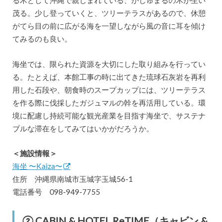
る木として沖縄で親しまれている、がじゅまるの木が生い
茂る。少し登っていくと、ツリーテラスがあるので、休憩
がてら目の前に広がる海を一望しながら風の音に耳を傾け
てみるのも良い。
海坐では、限られた資源を大切にした取り組みを行ってい
る。たとえば、本館工事の時に出てきた琉球石灰岩を再利
用した石段や、朝食時のスープカップには、ツリーテラス
を作る際に伐採したガジュマルの幹を再活用している。環
境に配慮し持続可能な観光産業を目指す海坐で、サステナ
ブルな滞在をしてみてはいかがだろうか。
＜施設情報＞
海坐 〜Kaiza〜
住所 沖縄県南城市玉城字玉城56-1
電話番号 098-949-7755
② CABIN & HOTEL ReTIME（キャビン &