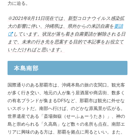
力に迫る。
※2021年8月11日現在では、新型コロナウイルス感染拡
大の影響に伴い、沖縄県は、県外からの来訪自粛を
要請
しています。状況が落ち着き自粛要請が解除される日
まで、未来の行き先を思案する目的で本記事をお役立て
いただければと思います。
本島南部
国際通りのある那覇市は、沖縄本島の旅の玄関口。観光客
が多く行き交い、地元の人が集う居酒屋や商店街、数多く
の有名ブランドが集まるDFSなど、那覇市は観光に外せな
いスポットだ。南部へ行けば、のどかな原風景が広がる。
世界遺産である「斎場御嶽（せーふぁーうたき）」、神の
島と崇められる「久高島」など数々の名所も点在。南部エ
リアに興味のある方は、那覇を拠点に周るといい。また、