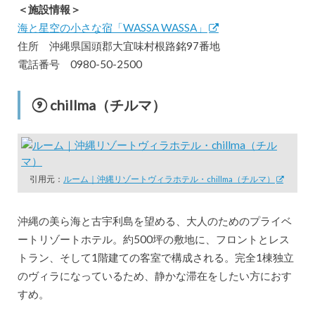
＜施設情報＞
海と星空の小さな宿「WASSA WASSA」
住所 沖縄県国頭郡大宜味村根路銘97番地
電話番号 0980-50-2500
⑨ chillma（チルマ）
引用元：
ルーム｜沖縄リゾートヴィラホテル・chillma（チルマ）
沖縄の美ら海と古宇利島を望める、大人のためのプライベ
ートリゾートホテル。約500坪の敷地に、フロントとレス
トラン、そして1階建ての客室で構成される。完全1棟独立
のヴィラになっているため、静かな滞在をしたい方におす
すめ。