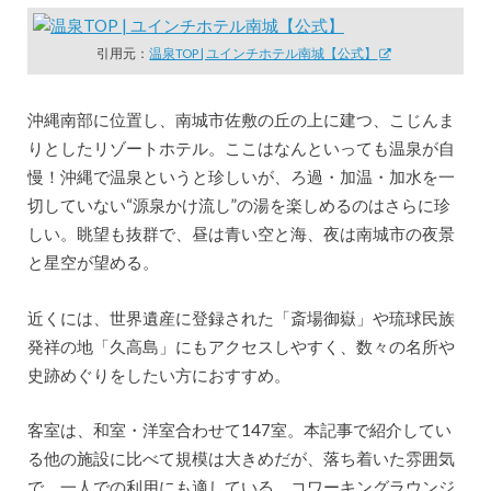
引用元：
温泉TOP | ユインチホテル南城【公式】
沖縄南部に位置し、南城市佐敷の丘の上に建つ、こじんま
りとしたリゾートホテル。ここはなんといっても温泉が自
慢！沖縄で温泉というと珍しいが、ろ過・加温・加水を一
切していない“源泉かけ流し”の湯を楽しめるのはさらに珍
しい。眺望も抜群で、昼は青い空と海、夜は南城市の夜景
と星空が望める。
近くには、世界遺産に登録された「斎場御嶽」や琉球民族
発祥の地「久高島」にもアクセスしやすく、数々の名所や
史跡めぐりをしたい方におすすめ。
客室は、和室・洋室合わせて147室。本記事で紹介してい
る他の施設に比べて規模は大きめだが、落ち着いた雰囲気
で、一人での利用にも適している。コワーキングラウンジ