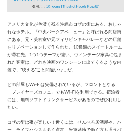
引用元：
10 rooms | Tripshot Hotels Koza
アメリカ文化が色濃く残る沖縄市コザの街にある、おしゃ
れなホテル。「中央パークアベニュー」と呼ばれる商店街
にある、元・美容室や元フィリピンキャバレーなどの店舗
をリノベーションして作られた、10種類のスイートルーム
が滞在先。1つ1つテーマが違い、ヴィンテージ家具に包ま
れた客室は、どれも映画のワンシーンに出てくるような内
装で、”映える”こと間違いなしだ。
どの部屋もWi-Fiは完備されているが、フロントとなる
「プレイヤーズカフェ」でもWi-Fiを利用できる。宿泊者
には、無料ソフトドリンクサービスがあるのでぜひ利用し
たい。
コザの街は夜が楽しい！近くには、せんべろ居酒屋や、バ
ー、ライブハウスも多く点在。米軍基地で働く方も通うバ