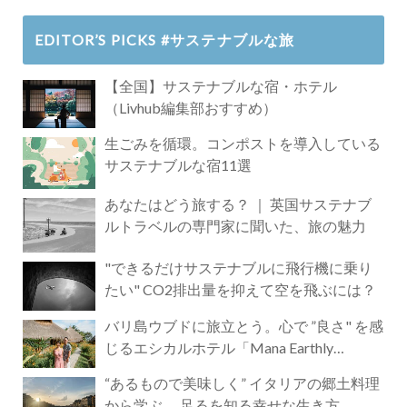
EDITOR’S PICKS #サステナブルな旅
【全国】サステナブルな宿・ホテル
（Livhub編集部おすすめ）
生ごみを循環。コンポストを導入している
サステナブルな宿11選
あなたはどう旅する？ ｜ 英国サステナブ
ルトラベルの専門家に聞いた、旅の魅力
"できるだけサステナブルに飛行機に乗り
たい" CO2排出量を抑えて空を飛ぶには？
バリ島ウブドに旅立とう。心で ”良さ" を感
じるエシカルホテル「Mana Earthly
Paradise」
“あるもので美味しく” イタリアの郷土料理
から学ぶ 、足るを知る幸せな生き方