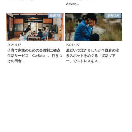
Adven…
最新記事
最新記事
2024.5.17
2024.4.27
子育て家族のための会員制二拠点
最近いつ泣きましたか？鎌倉の泣
生活サービス「Co-Sato」。行きつ
きスポットをめぐる「涙活ツア
けの田舎…
ー」でストレスをス…