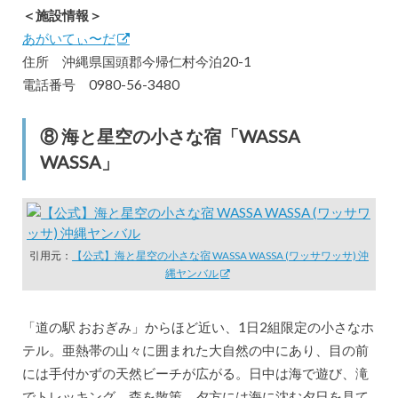
＜施設情報＞
あがいてぃ〜だ
住所 沖縄県国頭郡今帰仁村今泊20-1
電話番号 0980-56-3480
⑧ 海と星空の小さな宿「WASSA
WASSA」
引用元：
【公式】海と星空の小さな宿 WASSA WASSA (ワッサワッサ) 沖
縄ヤンバル
「道の駅 おおぎみ」からほど近い、1日2組限定の小さなホ
テル。亜熱帯の山々に囲まれた大自然の中にあり、目の前
には手付かずの天然ビーチが広がる。日中は海で遊び、滝
でトレッキング、森を散策、夕方には海に沈む夕日を見て