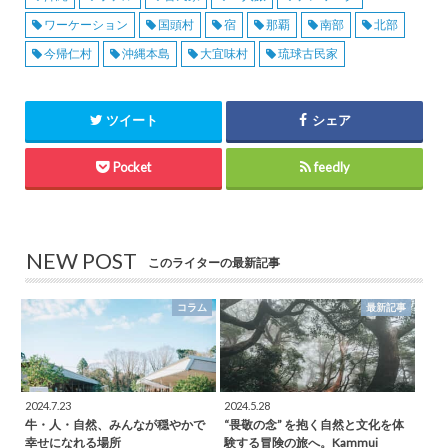
ワーケーション
国頭村
宿
那覇
南部
北部
今帰仁村
沖縄本島
大宜味村
琉球古民家
ツイート
シェア
Pocket
feedly
NEW POST
このライターの最新記事
コラム
最新記事
2024.7.23
2024.5.28
牛・人・自然、みんなが穏やかで
“畏敬の念” を抱く自然と文化を体
幸せになれる場所
験する冒険の旅へ。Kammui