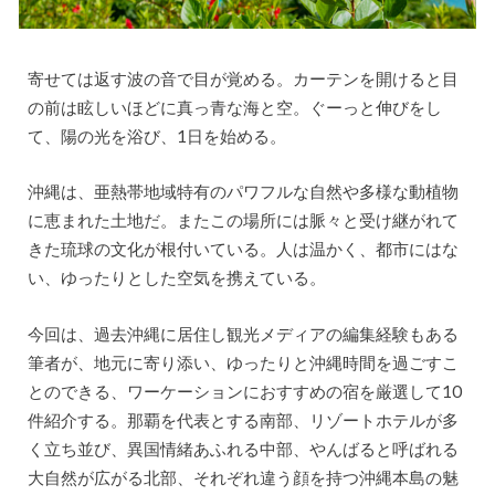
寄せては返す波の音で目が覚める。カーテンを開けると目
の前は眩しいほどに真っ青な海と空。ぐーっと伸びをし
て、陽の光を浴び、1日を始める。
沖縄は、亜熱帯地域特有のパワフルな自然や多様な動植物
に恵まれた土地だ。またこの場所には脈々と受け継がれて
きた琉球の文化が根付いている。人は温かく、都市にはな
い、ゆったりとした空気を携えている。
今回は、過去沖縄に居住し観光メディアの編集経験もある
筆者が、地元に寄り添い、ゆったりと沖縄時間を過ごすこ
とのできる、ワーケーションにおすすめの宿を厳選して10
件紹介する。那覇を代表とする南部、リゾートホテルが多
く立ち並び、異国情緒あふれる中部、やんばると呼ばれる
大自然が広がる北部、それぞれ違う顔を持つ沖縄本島の魅