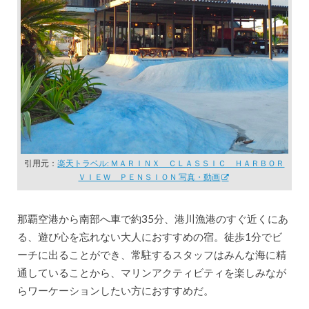
引用元：
楽天トラベル: ＭＡＲＩＮＸ ＣＬＡＳＳＩＣ ＨＡＲＢＯＲ
ＶＩＥＷ ＰＥＮＳＩＯＮ 写真・動画
那覇空港から南部へ車で約35分、港川漁港のすぐ近くにあ
る、遊び心を忘れない大人におすすめの宿。徒歩1分でビ
ーチに出ることができ、常駐するスタッフはみんな海に精
通していることから、マリンアクティビティを楽しみなが
らワーケーションしたい方におすすめだ。