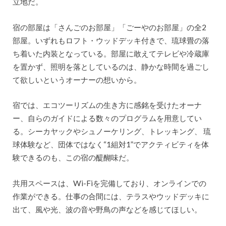
立地だ。
宿の部屋は「さんごのお部屋」「ごーやのお部屋」の全2
部屋。いずれもロフト・ウッドデッキ付きで、琉球畳の落
ち着いた内装となっている。部屋に敢えてテレビや冷蔵庫
を置かず、照明を落としているのは、静かな時間を過ごし
て欲しいというオーナーの想いから。
宿では、エコツーリズムの生き方に感銘を受けたオーナ
ー、自らのガイドによる数々のプログラムを用意してい
る。シーカヤックやシュノーケリング、トレッキング、 琉
球体験など、団体ではなく“1組対1”でアクティビティを体
験できるのも、この宿の醍醐味だ。
共用スペースは、Wi-Fiを完備しており、オンラインでの
作業ができる。仕事の合間には、テラスやウッドデッキに
出て、風や光、波の音や野鳥の声などを感じてほしい。