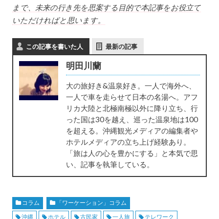
まで、未来の行き先を思案する目的で本記事をお役立て
いただければと思います。
この記事を書いた人
最新の記事
明田川蘭
大の旅好き&温泉好き。一人で海外へ、
一人で車を走らせて日本の名湯へ。アフ
リカ大陸と北極南極以外に降り立ち、行
った国は30を越え、巡った温泉地は100
を超える。沖縄観光メディアの編集者や
ホテルメディアの立ち上げ経験あり。
「旅は人の心を豊かにする」と本気で思
い、記事を執筆している。
コラム
「ワーケーション」コラム
沖縄
ホテル
古民家
一人旅
テレワーク