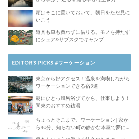
頭はそこに置いておいて。朝日をただ見に
いこう
道具も車も買わずに借りる。モノを持たず
にシェア&サブスクでキャンプ
EDITOR’S PICKS #ワーケーション
東京から好アクセス！温泉を満喫しながら
ワーケーションできる宿9選
朝にひとっ風呂浴びてから、仕事しよう！
関東のおすすめ銭湯
ちょっとそこまで、ワーケーション | 家か
ら40分、知らない町の静かな本屋で夢に近
づく4時間の旅